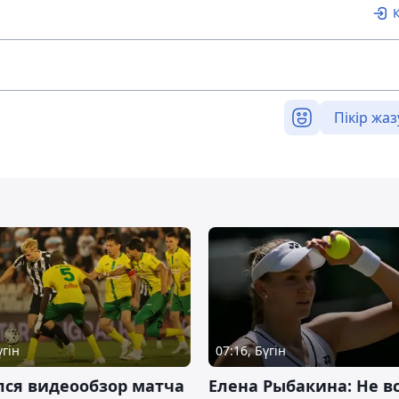
Пікір жаз
үгін
07:16, Бүгін
лся видеообзор матча
Елена Рыбакина: Не в