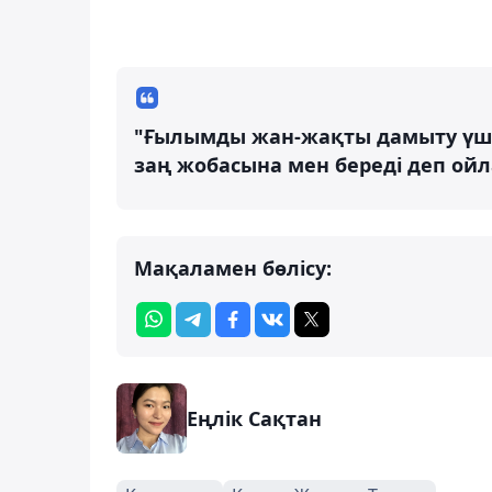
"Ғылымды жан-жақты дамыту үшін
заң жобасына мен береді деп ойл
Мақаламен бөлісу:
Еңлік Сақтан