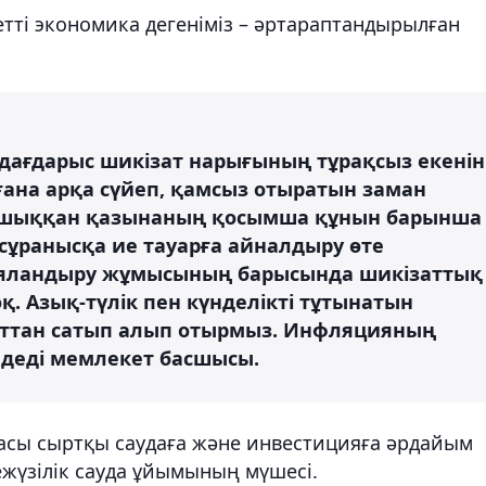
етті экономика дегеніміз – әртараптандырылған
 дағдарыс шикізат нарығының тұрақсыз екенін
ғана арқа сүйеп, қамсыз отыратын заман
н шыққан қазынаның қосымша құнын барынша
сұранысқа ие тауарға айналдыру өте
рияландыру жұмысының барысында шикізаттық
. Азық-түлік пен күнделікті тұтынатын
сырттан сатып алып отырмыз. Инфляцияның
 - деді мемлекет басшысы.
касы сыртқы саудаға және инвестицияға әрдайым
ежүзілік сауда ұйымының мүшесі.