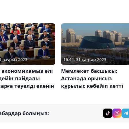
29 наурыз 2023
16:44, 31 қаңтар 2023
в экономикамыз әлі
Мемлекет басшысы:
дейін пайдалы
Астанада орынсыз
арға тәуелді екенін
құрылыс көбейіп кетті
абардар болыңыз: