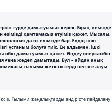
ркін түрде дамытуымыз керек. Бірақ, кемінде
н өзімізді қамтамасыз етуіміз қажет. Мысалы,
ехнология да өз елімізде бар. Елдің ішкі
згі ұстаным болуға тиіс. Ең алдымен, ішкі
әсібін дамытуымыз қажет. Өңдеу өнеркәсібін
я ғана жедел дамытады. Бұл – айдан анық
ономикасы ғылыми жетістіктерді негізге алуы
іліксіз. Ғылыми жаңалықтарды өндірісте пайдалану