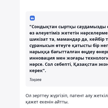
"Сондықтан сыртқы саудамызды е
өз әлеуетіміз жететін нәрселерме
шикізат та, мамандар да, кейбір т
сұранысын өтеуге қатысты бір негі
нарыққа бағытталған өңдеу өнерк
инновация мен жоғары технологи
нәрсе. Сол себепті, Қазақстан эк
керек".
Тоқаев
Ол зерттеу жүргізіп, патент алу жетк
қажет екенін айтты.