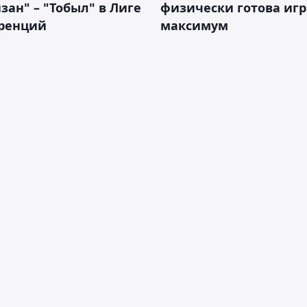
зан" – "Тобыл" в Лиге
физически готова игр
ренций
максимум