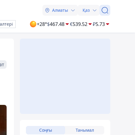
Алматы
Қаз
+28°
$
467.48
€
539.52
₽
5.73
алтері
ат
Соңғы
Танымал