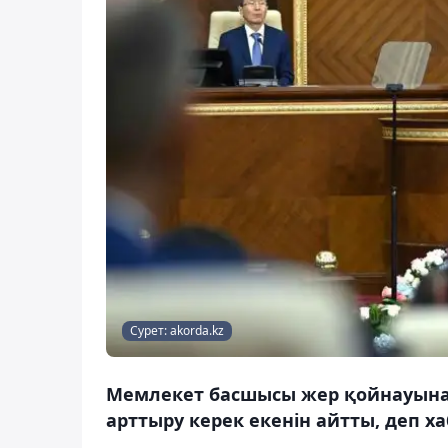
Сурет: akorda.kz
Мемлекет басшысы жер қойнауын
арттыру керек екенін айтты, деп х