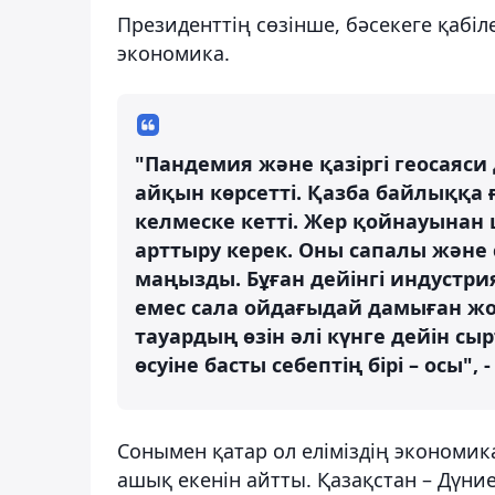
Президенттің сөзінше, бәсекеге қабіл
экономика.
"Пандемия және қазіргі геосаяси
айқын көрсетті. Қазба байлыққа 
келмеске кетті. Жер қойнауына
арттыру керек. Оны сапалы және 
маңызды. Бұған дейінгі индуст
емес сала ойдағыдай дамыған жоқ
тауардың өзін әлі күнге дейін 
өсуіне басты себептің бірі – осы",
Сонымен қатар ол еліміздің экономи
ашық екенін айтты. Қазақстан – Дүни