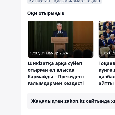
Қазақстан
Қасым-Жомарт Тоқаев
Оқи отырыңыз
17:07, 31 мамыр 2024
10:58, 
Шикізатқа арқа сүйеп
Тоқае
отырған ел алысқа
күнге 
бармайды – Президент
қазбал
ғалымдармен кездесті
айтты
Жаңалықтан zakon.kz сайтында х