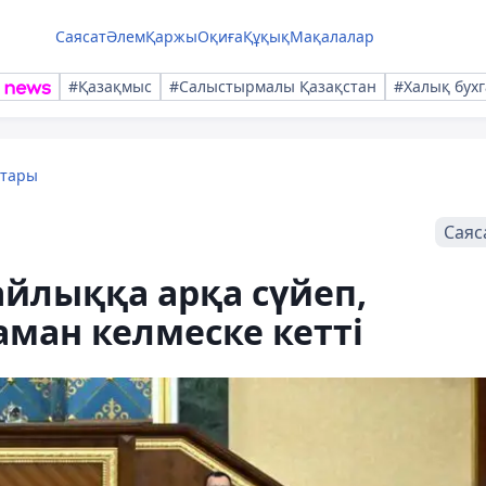
Саясат
Әлем
Қаржы
Оқиға
Құқық
Мақалалар
#Қазақмыс
#Салыстырмалы Қазақстан
#Халық бухг
қтары
Саяс
айлыққа арқа сүйеп,
ман келмеске кетті