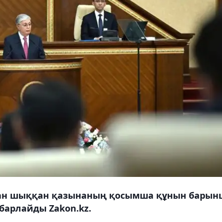
ан шыққан қазынаның қосымша құнын барын
абарлайды Zakon.kz.