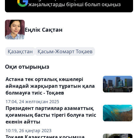
жаңалықтарды бірінші болып оқыңыз
Еңлік Сақтан
Қазақстан
Қасым-Жомарт Тоқаев
Оқи отырыңыз
Астана тек орталық көшелері
айнадай жарқырап тұратын қала
болмауға тиіс - Тоқаев
17:04, 24 желтоқсан 2025
Президент партиялар азаматтық
қоғамның басты тірегі болуға тиіс
екенін айтты
10:19, 26 қаңтар 2023
Тоқаев Қазақстанға қосымша