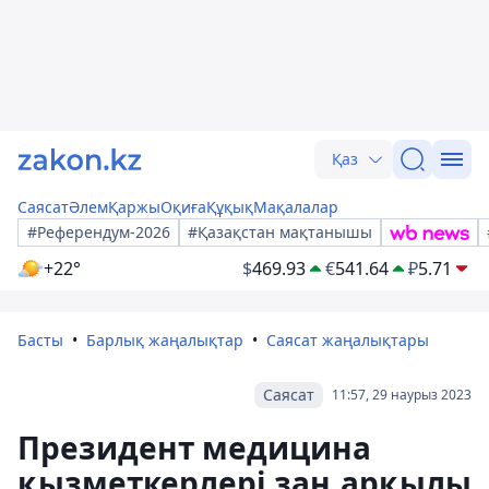
Қаз
Саясат
Әлем
Қаржы
Оқиға
Құқық
Мақалалар
#Референдум-2026
#Қазақстан мақтанышы
+22°
$
469.93
€
541.64
₽
5.71
Басты
Барлық жаңалықтар
Саясат жаңалықтары
Саясат
11:57, 29 наурыз 2023
Президент медицина
қызметкерлері заң арқылы