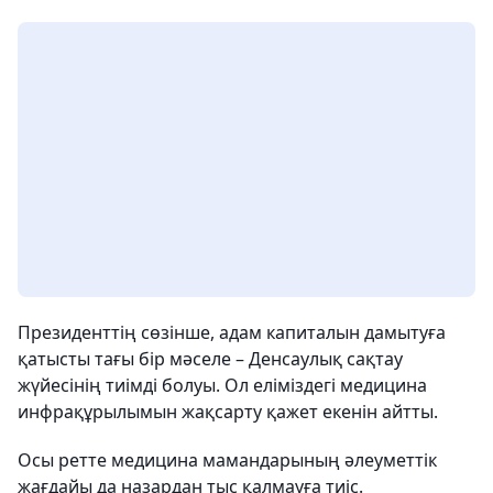
Президенттің сөзінше, адам капиталын дамытуға
қатысты тағы бір мәселе – Денсаулық сақтау
жүйесінің тиімді болуы. Ол еліміздегі медицина
инфрақұрылымын жақсарту қажет екенін айтты.
Осы ретте медицина мамандарының әлеуметтік
жағдайы да назардан тыс қалмауға тиіс.