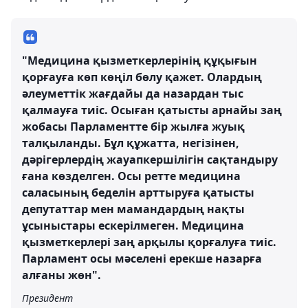
"Медицина қызметкерлерінің құқығын
қорғауға көп көңіл бөлу қажет. Олардың
әлеуметтік жағдайы да назардан тыс
қалмауға тиіс. Осыған қатысты арнайы заң
жобасы Парламентте бір жылға жуық
талқыланды. Бұл құжатта, негізінен,
дәрігерлердің жауапкершілігін сақтандыру
ғана көзделген. Осы ретте медицина
саласының беделін арттыруға қатысты
депутаттар мен мамандардың нақты
ұсыныстары ескерілмеген. Медицина
қызметкерлері заң арқылы қорғалуға тиіс.
Парламент осы мәселені ерекше назарға
алғаны жөн".
Президент