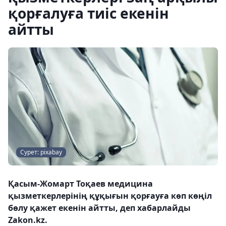
қорғалуға тиіс екенін
айтты
Сурет: pixabay
Қасым-Жомарт Тоқаев медицина
қызметкерлерінің құқығын қорғауға көп көңіл
бөлу қажет екенін айтты, деп хабарлайды
Zakon.kz.