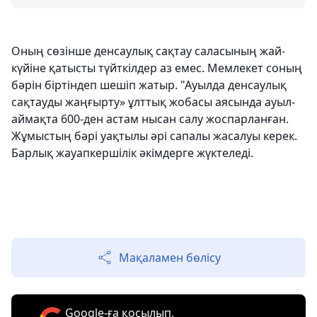
Оның сөзінше денсаулық сақтау саласының жай-
күйіне қатысты түйткілдер аз емес. Мемлекет соның
бәрін біртіндеп шешіп жатыр. "Ауылда денсаулық
сақтауды жаңғырту» ұлттық жобасы аясында ауыл-
аймақта 600-ден астам нысан салу жоспарланған.
Жұмыстың бәрі уақтылы әрі сапалы жасалуы керек.
Барлық жауапкершілік әкімдерге жүктеледі.
Мақаламен бөлісу
Google-ға қосылып,