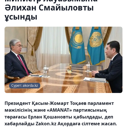
Әлихан Смайыловты
ұсынды
Сурет: akorda.kz
Президент Қасым-Жомарт Тоқаев парламент
мәжілісінің және «AMANAT» партиясының
төрағасы Ерлан Қошановты қабылдады, деп
хабарлайды Zakon.kz Ақордаға сілтеме жасап.