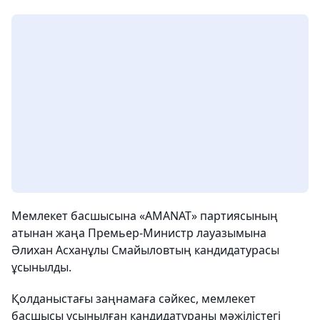
Мемлекет басшысына «AMANAT» партиясының
атынан жаңа Премьер-Министр лауазымына
Әлихан Асханұлы Смайыловтың кандидатурасы
ұсынылды.
Қолданыстағы заңнамаға сәйкес, мемлекет
басшысы ұсынылған кандидатураны мәжілістегі