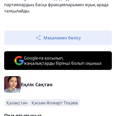
партиялардың басқа фракцияларымен жуық арада
талқылайды.
Мақаламен бөлісу
Google-ға қосылып,
жаңалықтарды бірінші болып оқыңыз
Еңлік Сақтан
Қазақстан
Қасым-Жомарт Тоқаев
Оқи отырыңыз