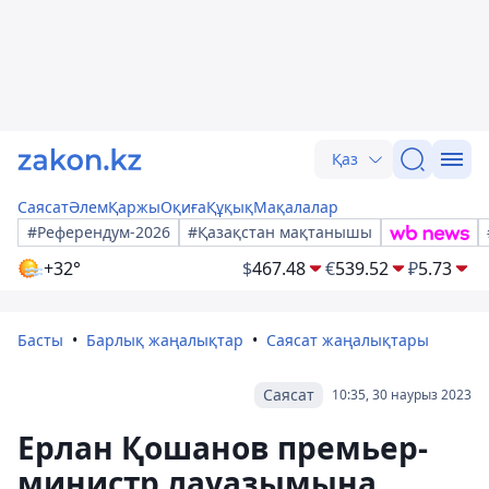
Қаз
Саясат
Әлем
Қаржы
Оқиға
Құқық
Мақалалар
#Референдум-2026
#Қазақстан мақтанышы
+32°
$
467.48
€
539.52
₽
5.73
Басты
Барлық жаңалықтар
Саясат жаңалықтары
Саясат
10:35, 30 наурыз 2023
Ерлан Қошанов премьер-
министр лауазымына