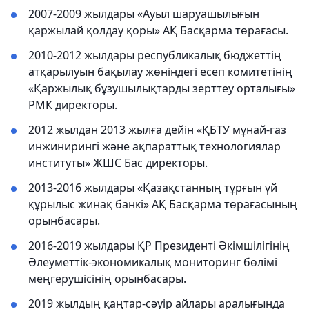
2007-2009 жылдары «Ауыл шаруашылығын
қаржылай қолдау қоры» АҚ Басқарма төрағасы.
2010-2012 жылдары республикалық бюджеттің
атқарылуын бақылау жөніндегі есеп комитетінің
«Қаржылық бұзушылықтарды зерттеу орталығы»
РМК директоры.
2012 жылдан 2013 жылға дейін «ҚБТУ мұнай-газ
инжинирингі және ақпараттық технологиялар
институты» ЖШС Бас директоры.
2013-2016 жылдары «Қазақстанның тұрғын үй
құрылыс жинақ банкі» АҚ Басқарма төрағасының
орынбасары.
2016-2019 жылдары ҚР Президенті Әкімшілігінің
Әлеуметтік-экономикалық мониторинг бөлімі
меңгерушісінің орынбасары.
2019 жылдың қаңтар-сәуір айлары аралығында