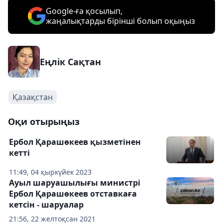
Google-ға қосылып,
жаңалықтарды бірінші болып оқыңыз
Еңлік Сақтан
Қазақстан
Оқи отырыңыз
Ербол Қарашөкеев қызметінен
кетті
11:49, 04 қыркүйек 2023
Ауыл шаруашылығы министрі
Ербол Қарашөкеев отставкаға
кетсін - шаруалар
21:56, 22 желтоқсан 2021