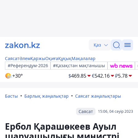
Қаз
Саясат
Әлем
Қаржы
Оқиға
Құқық
Мақалалар
#Референдум-2026
#Қазақстан мақтанышы
+30°
$
469.85
€
542.16
₽
5.78
Басты
Барлық жаңалықтар
Саясат жаңалықтары
Саясат
15:06, 04 сәуір 2023
Ербол Қарашөкеев Ауыл
шаруашылығы министрі