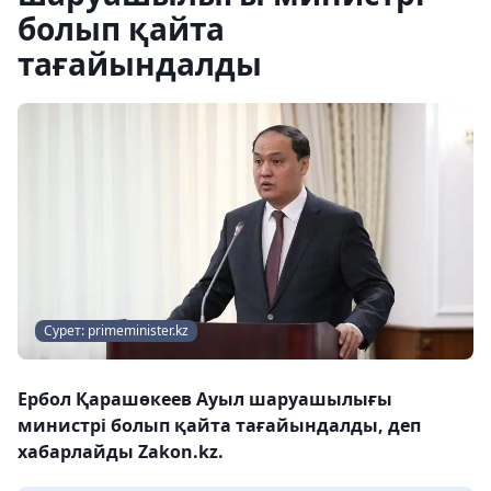
болып қайта
тағайындалды
Сурет: primeminister.kz
Ербол Қарашөкеев Ауыл шаруашылығы
министрі болып қайта тағайындалды, деп
хабарлайды Zakon.kz.