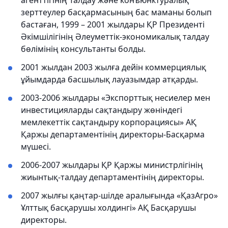
агенттігінің Талдау және конъюнктуралық
зерттеулер басқармасының бас маманы болып
бастаған, 1999 – 2001 жылдары ҚР Президенті
Әкімшілігінің Әлеуметтік-экономикалық талдау
бөлімінің консультанты болды.
2001 жылдан 2003 жылға дейін коммерциялық
ұйымдарда басшылық лауазымдар атқарды.
2003-2006 жылдары «Экспорттық несиелер мен
инвестицияларды сақтандыру жөніндегі
мемлекеттік сақтандыру корпорациясы» АҚ
Қаржы департаментінің директоры-Басқарма
мүшесі.
2006-2007 жылдары ҚР Қаржы министрлігінің
жиынтық-талдау департаментінің директоры.
2007 жылғы қаңтар-шілде аралығында «ҚазАгро»
Ұлттық басқарушы холдингі» АҚ Басқарушы
директоры.