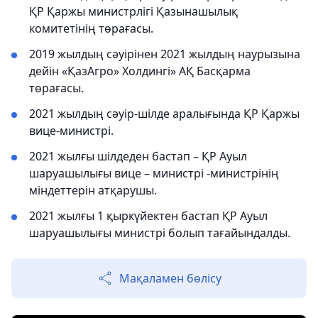
ҚР Қаржы министрлігі Қазынашылық
комитетінің төрағасы.
2019 жылдың сәуірінен 2021 жылдың наурызына
дейін «ҚазАгро» Холдингі» АҚ Басқарма
төрағасы.
2021 жылдың сәуір-шілде аралығында ҚР Қаржы
вице-министрі.
2021 жылғы шілдеден бастап – ҚР Ауыл
шаруашылығы вице – министрі -министрінің
міндеттерін атқарушы.
2021 жылғы 1 қыркүйектен бастап ҚР Ауыл
шаруашылығы министрі болып тағайындалды.
Мақаламен бөлісу