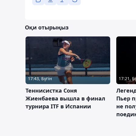
Оқи отырыңыз
17:43, Бүгін
17:21, Б
Теннисистка Соня
Леген
Жиенбаева вышла в финал
Пьер п
турнира ITF в Испании
не пол
поеди