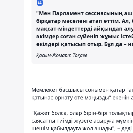
"Мен Парламент сессиясының аш
бірқатар мәселені атап өттім. Ал
мақсат-міндеттерді айқындап ал
әкімдер соған сүйеніп жұмыс іст
өкілдері қатысып отыр. Бұл да – 
Қасым-Жомарт Тоқаев
Мемлекет басшысы сонымен қатар "ат
қатынас орнату өте маңызды" екенін а
"Қажет болса, олар бірін-бірі толықт
саясатты тиімді жүзеге асыруға мүмкі
шешім қабылдауға жол ашады", – деді 