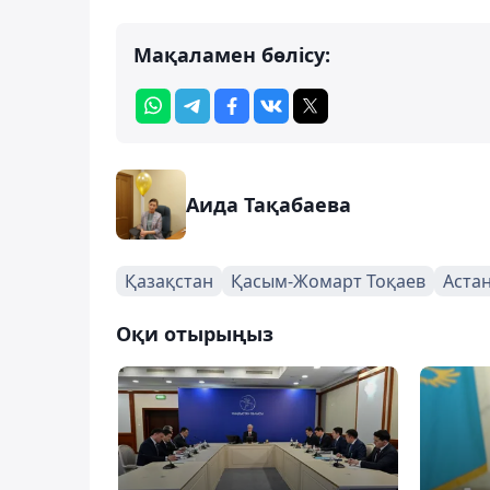
Мақаламен бөлісу:
Аида Тақабаева
Қазақстан
Қасым-Жомарт Тоқаев
Аста
Оқи отырыңыз