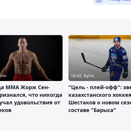
үгін
16:42, Бүгін
да ММА Жорж Сен-
"Цель - плей-офф": зв
ризнался, что никогда
казахстанского хокке
учал удовольствия от
Шестаков о новом сез
нков
составе "Барыса"