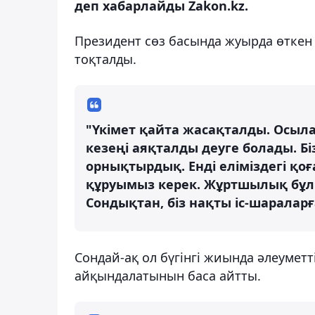
деп хабарлайды Zakon.kz.
Президент сөз басында жуырда өткен 
тоқталды.
"Үкімет қайта жасақталды. Осыл
кезеңі аяқталды деуге болады. Бі
орнықтырдық. Енді еліміздегі қ
құруымыз керек. Жұртшылық бұл 
Сондықтан, біз нақты іс-шараларға
Сондай-ақ ол бүгінгі жиында әлеумет
айқындалатынын баса айтты.