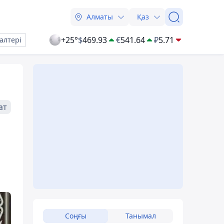
Алматы
Қаз
+25°
$
469.93
€
541.64
₽
5.71
алтері
ат
Соңғы
Танымал