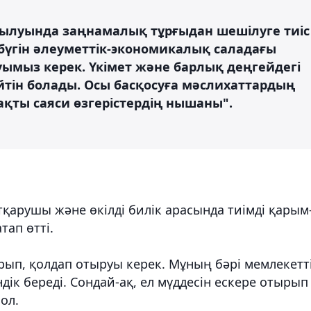
ылуында заңнамалық тұрғыдан шешілуге тиіс
, бүгін әлеуметтік-экономикалық саладағы
уымыз керек. Үкімет және барлық деңгейдегі
ейтін болады. Осы басқосуға мәслихаттардың
нақты саяси өзгерістердің нышаны".
қарушы және өкілді билік арасында тиімді қарым
тап өтті.
ырып, қолдап отыруы керек. Мұның бәрі мемлекетт
ндік береді. Сондай-ақ, ел мүддесін ескере отырып
ол.