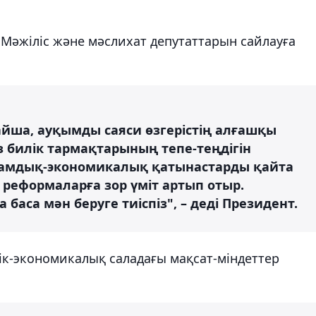
Мәжіліс және мәслихат депутаттарын сайлауға
айша, ауқымды саяси өзгерістің алғашқы
з билік тармақтарының тепе-теңдігін
оғамдық-экономикалық қатынастарды қайта
реформаларға зор үміт артып отыр.
 баса мән беруге тиіспіз", – деді Президент.
тік-экономикалық саладағы мақсат-міндеттер