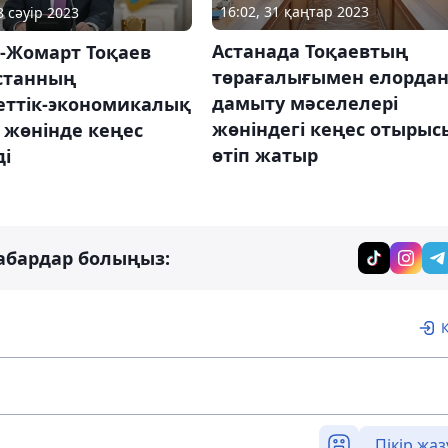
16:02, 31 қаңтар 2023
8 сәуір 2023
Астанада Тоқаевтың
-Жомарт Тоқаев
төрағалығымен елорда
станның
дамыту мәселелері
еттік-экономикалық
жөніндегі кеңес отырыс
 жөнінде кеңес
өтіп жатыр
ді
абардар болыңыз:
Пікір жаз