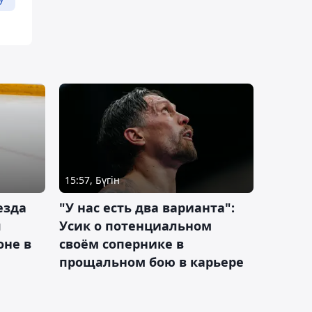
15:57, Бүгін
езда
"У нас есть два варианта":
я
Усик о потенциальном
оне в
своём сопернике в
прощальном бою в карьере