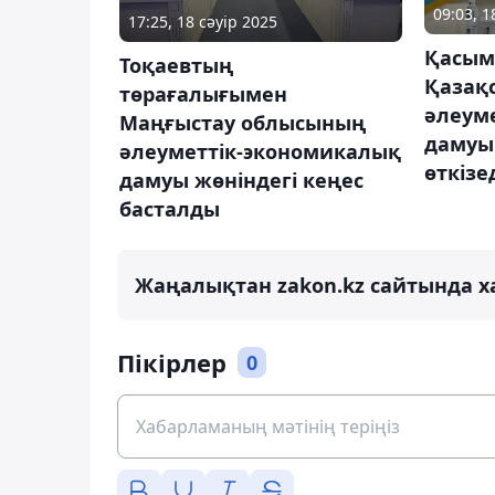
09:03, 1
17:25, 18 сәуір 2025
Қасым
Тоқаевтың
Қазақ
төрағалығымен
әлеум
Маңғыстау облысының
дамуы
әлеуметтік-экономикалық
өткізе
дамуы жөніндегі кеңес
басталды
Жаңалықтан zakon.kz сайтында х
Пікірлер
0