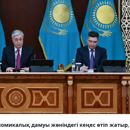
номикалық дамуы жөніндегі кеңес өтіп жатыр,