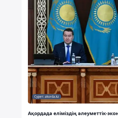
Сурет: akorda.kz
Ақордада еліміздің әлеуметтік-эко