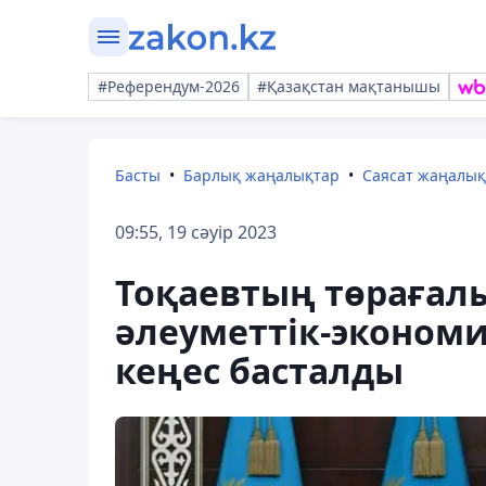
#Референдум-2026
#Қазақстан мақтанышы
Басты
Барлық жаңалықтар
Саясат жаңалы
09:55, 19 сәуір 2023
Тоқаевтың төрағал
әлеуметтік-эконом
кеңес басталды