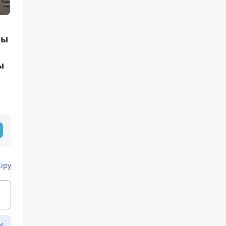
ны
ы
Кіру
у