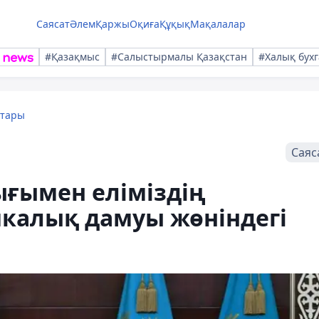
Саясат
Әлем
Қаржы
Оқиға
Құқық
Мақалалар
#Қазақмыс
#Салыстырмалы Қазақстан
#Халық бухг
қтары
Саяс
ығымен еліміздің
икалық дамуы жөніндегі