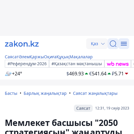
Қаз
Саясат
Әлем
Қаржы
Оқиға
Құқық
Мақалалар
#Референдум-2026
#Қазақстан мақтанышы
+24°
$
469.93
€
541.64
₽
5.71
Басты
Барлық жаңалықтар
Саясат жаңалықтары
Саясат
12:31, 19 сәуір 2023
Мемлекет басшысы "2050
стратегиясын" жаңартуды