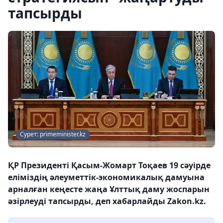
тапсырды
Сурет: primeminister.kz
ҚР Президенті Қасым-Жомарт Тоқаев 19 сәуірде
еліміздің әлеуметтік-экономикалық дамуына
арналған кеңесте жаңа Ұлттық даму жоспарын
әзірлеуді тапсырды, деп хабарлайды Zakon.kz.