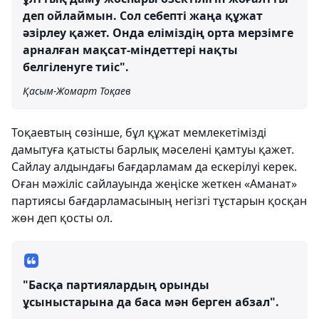
деп ойлаймын. Сол себепті жаңа құжат
әзірлеу қажет. Онда еліміздің орта мерзімге
арналған мақсат-міндеттері нақты
белгіленуге тиіс".
Қасым-Жомарт Тоқаев
Тоқаевтың сөзінше, бұл құжат мемлекетімізді
дамытуға қатысты барлық мәселені қамтуы қажет.
Сайлау алдындағы бағдарламам да ескерілуі керек.
Оған мәжіліс сайлауында жеңіске жеткен «Аманат»
партиясы бағдарламасының негізгі тұстарын қосқан
жөн деп қосты ол.
"Басқа партиялардың орынды
ұсыныстарына да баса мән берген абзал".