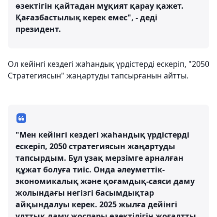
өзектігін қайтадан мұқият қарау қажет.
Қағазбастылық керек емес", - деді
президент.
Ол кейінгі кездегі жаһандық үрдістерді ескеріп, "2050
Стратегиясын" жаңартуды тапсырғанын айтты.
"Мен кейінгі кездегі жаһандық үрдістерді
ескеріп, 2050 стратегиясын жаңартуды
тапсырдым. Бұл ұзақ мерзімге арналған
құжат болуға тиіс. Онда әлеуметтік-
экономикалық және қоғамдық-саяси даму
жолындағы негізгі басымдықтар
айқындалуы керек. 2025 жылға дейінгі
ұлттық даму жоспары өзектілігін жоғалтты