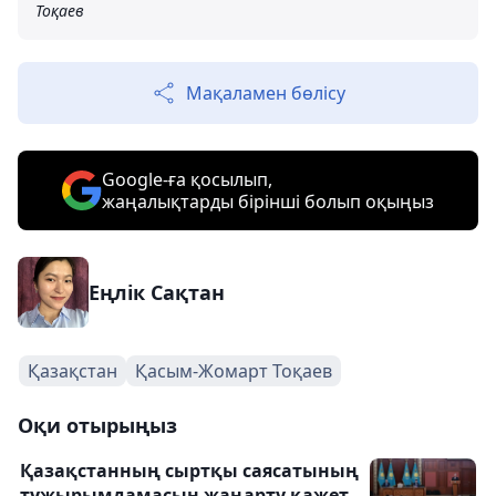
Тоқаев
Мақаламен бөлісу
Google-ға қосылып,
жаңалықтарды бірінші болып оқыңыз
Еңлік Сақтан
Қазақстан
Қасым-Жомарт Тоқаев
Оқи отырыңыз
Қазақстанның сыртқы саясатының
тұжырымдамасын жаңарту қажет