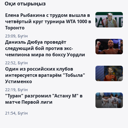
Оқи отырыңыз
Елена Рыбакина с трудом вышла в
четвёртый круг турнира WTA 1000 в
Торонто
23:09, Бүгін
Даниэль Дюбуа проведёт
следующий бой против экс-
чемпиона мира по боксу Уордли
22:52, Бүгін
Один из российских клубов
интересуется вратарём "Тобыла"
Устименко
22:19, Бүгін
"Туран" разгромил "Астану М" в
матче Первой лиги
21:54, Бүгін