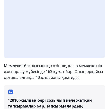
Мемлекет басшысының сөзінше, қазір мемлекеттік
жоспарлау жүйесінде 163 құжат бар. Оның әрқайсы
орташа алғанда 40 іс-шараны қамтиды.
"2010 жылдан бері созылып келе жатқан
тапсырмалар бар. Тапсырмалардың