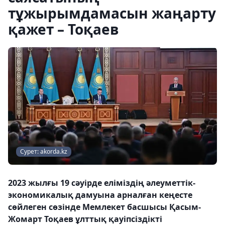
тұжырымдамасын жаңарту
қажет – Тоқаев
Сурет: akorda.kz
2023 жылғы 19 сәуірде еліміздің әлеуметтік-
экономикалық дамуына арналған кеңесте
сөйлеген сөзінде Мемлекет басшысы Қасым-
Жомарт Тоқаев ұлттық қауіпсіздікті