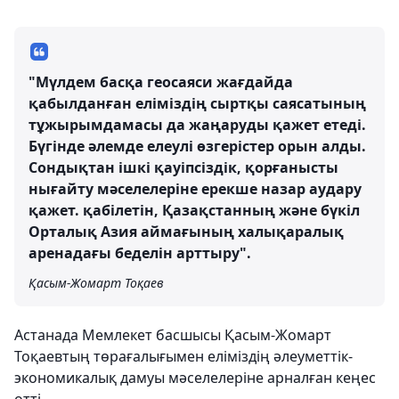
"Мүлдем басқа геосаяси жағдайда
қабылданған еліміздің сыртқы саясатының
тұжырымдамасы да жаңаруды қажет етеді.
Бүгінде әлемде елеулі өзгерістер орын алды.
Сондықтан ішкі қауіпсіздік, қорғанысты
нығайту мәселелеріне ерекше назар аудару
қажет. қабілетін, Қазақстанның және бүкіл
Орталық Азия аймағының халықаралық
аренадағы беделін арттыру".
Қасым-Жомарт Тоқаев
Астанада Мемлекет басшысы Қасым-Жомарт
Тоқаевтың төрағалығымен еліміздің әлеуметтік-
экономикалық дамуы мәселелеріне арналған кеңес