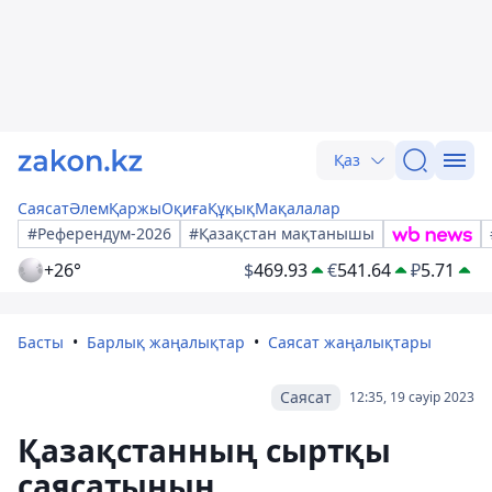
Қаз
Саясат
Әлем
Қаржы
Оқиға
Құқық
Мақалалар
#Референдум-2026
#Қазақстан мақтанышы
+26°
$
469.93
€
541.64
₽
5.71
Басты
Барлық жаңалықтар
Саясат жаңалықтары
Саясат
12:35, 19 сәуір 2023
Қазақстанның сыртқы
саясатының