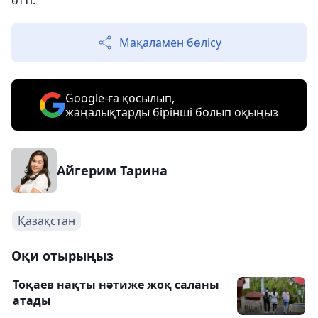
өтті.
Мақаламен бөлісу
Google-ға қосылып,
жаңалықтарды бірінші болып оқыңыз
Айгерим Тарина
Қазақстан
Оқи отырыңыз
Тоқаев нақты нәтиже жоқ саланы
атады