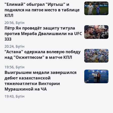
"Елимай" обыграл "Иртыш" и
поднялся на пятое место в таблице
КПЛ
20:56, Бүгін
Пётр Ян проведёт защиту титула
против Мераба Двалишвили на UFC
333
20:24, Бүгін
"Астана" одержала волевую победу
над "Окжетпесом" в матче КПЛ
19:56, Бүгін
Выигрышем медали завершился
дебют казахстанской
тяжелоатлетки Виктории
Мурашкиной на ЧА
19:43, Бүгін