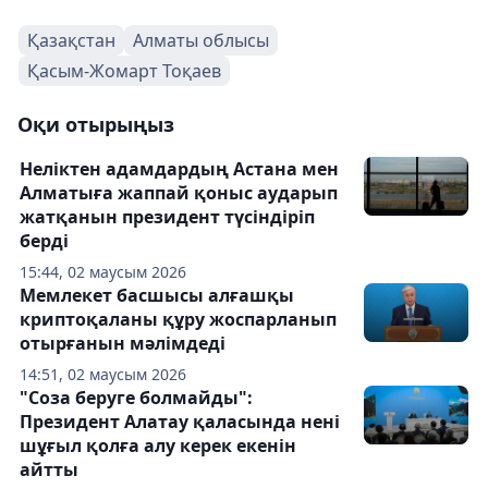
Қазақстан
Алматы облысы
Қасым-Жомарт Тоқаев
Оқи отырыңыз
Неліктен адамдардың Астана мен
Алматыға жаппай қоныс аударып
жатқанын президент түсіндіріп
берді
15:44, 02 маусым 2026
Мемлекет басшысы алғашқы
криптоқаланы құру жоспарланып
отырғанын мәлімдеді
14:51, 02 маусым 2026
"Соза беруге болмайды":
Президент Алатау қаласында нені
шұғыл қолға алу керек екенін
айтты