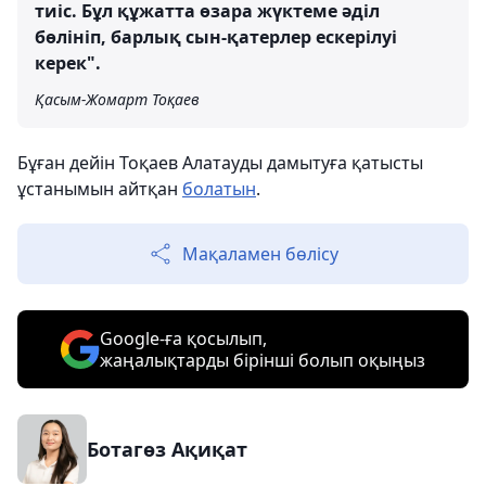
тиіс. Бұл құжатта өзара жүктеме әділ
бөлініп, барлық сын-қатерлер ескерілуі
керек".
Қасым-Жомарт Тоқаев
Бұған дейін Тоқаев Алатауды дамытуға қатысты
ұстанымын айтқан
болатын
.
Мақаламен бөлісу
Google-ға қосылып,
жаңалықтарды бірінші болып оқыңыз
Ботагөз Ақиқат