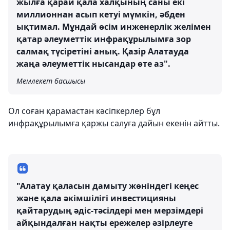
жылға қарай қала халқының саны екі
миллионнан асып кетуі мүмкін, әбден
ықтимал. Мұндай өсім инженерлік желімен
қатар әлеуметтік инфрақұрылымға зор
салмақ түсіретіні анық. Қазір Алатауда
жаңа әлеуметтік нысандар өте аз".
Мемлекет басшысы
Ол соған қарамастан кәсіпкерлер бұл
инфрақұрылымға қаржы салуға дайын екенін айтты.
"Алатау қаласын дамыту жөніндегі кеңес
және қала әкімшілігі инвестицияны
қайтарудың әдіс-тәсілдері мен мерзімдері
айқындалған нақты ережелер әзірлеуге