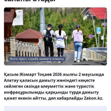
Фото: пресс-служба акимата Алматы
️Қасым-Жомарт Тоқаев 2026 жылғы 2 маусымда
Алатау қаласын дамыту жөніндегі кеңесте
сөйлеген сөзінде әлеуметтік және туристік
инфрақұрылымды қарқынды түрде дамыту
қажет екенін айтты, деп хабарлайды Zakon.kz.