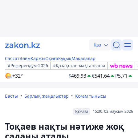
Қаз
Саясат
Әлем
Қаржы
Оқиға
Құқық
Мақалалар
#Референдум-2026
#Қазақстан мақтанышы
+32°
$
469.93
€
541.64
₽
5.71
Басты
Барлық жаңалықтар
Қоғам тынысы
Қоғам
15:30, 02 маусым 2026
Тоқаев нақты нәтиже жоқ
саланы атады