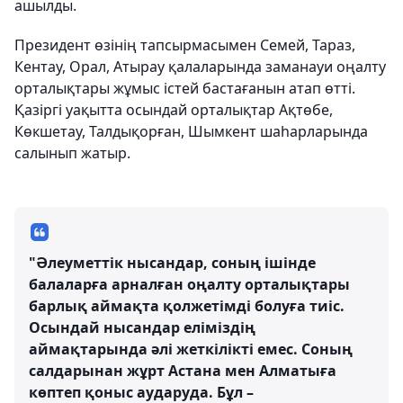
ашылды.
Президент өзінің тапсырмасымен Семей, Тараз,
Кентау, Орал, Атырау қалаларында заманауи оңалту
орталықтары жұмыс істей бастағанын атап өтті.
Қазіргі уақытта осындай орталықтар Ақтөбе,
Көкшетау, Талдықорған, Шымкент шаһарларында
салынып жатыр.
"Әлеуметтік нысандар, соның ішінде
балаларға арналған оңалту орталықтары
барлық аймақта қолжетімді болуға тиіс.
Осындай нысандар еліміздің
аймақтарында әлі жеткілікті емес. Соның
салдарынан жұрт Астана мен Алматыға
көптеп қоныс аударуда. Бұл –