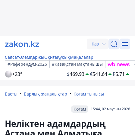
Қаз
Саясат
Әлем
Қаржы
Оқиға
Құқық
Мақалалар
#Референдум-2026
#Қазақстан мақтанышы
+23°
$
469.93
€
541.64
₽
5.71
Басты
Барлық жаңалықтар
Қоғам тынысы
Қоғам
15:44, 02 маусым 2026
Неліктен адамдардың
Астана мен Алматыға