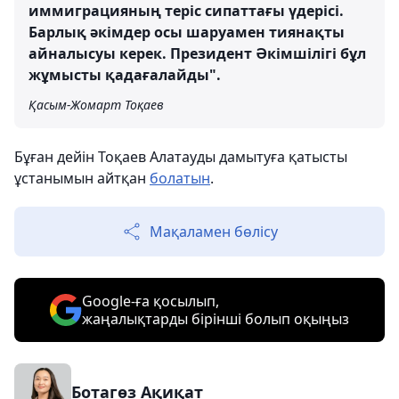
иммиграцияның теріс сипаттағы үдерісі.
Барлық әкімдер осы шаруамен тиянақты
айналысуы керек. Президент Әкімшілігі бұл
жұмысты қадағалайды".
Қасым-Жомарт Тоқаев
Бұған дейін Тоқаев Алатауды дамытуға қатысты
ұстанымын айтқан
болатын
.
Мақаламен бөлісу
Google-ға қосылып,
жаңалықтарды бірінші болып оқыңыз
Ботагөз Ақиқат