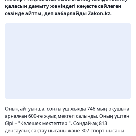
қаласын дамыту жөніндегі кеңесте сөйлеген
сөзінде айтты, деп хабарлайды Zakon.kz.
Оның айтуынша, соңғы үш жылда 746 мың оқушыға
арналған 600-ге жуық мектеп салынды. Оның үштен
бірі – "Келешек мектептері". Сондай-ақ 813
денсаулық сақтау нысаны және 307 спорт нысаны