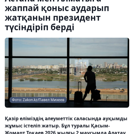
жаппай қоныс аударып
жатқанын президент
түсіндіріп берді
Фото: Zakon.kz/Павел Михеев
Қазір еліміздің әлеуметтік саласында ауқымды
жұмыс істеліп жатыр. Бұл туралы ️Қасым-
Жомарт Тоқаев 2026 жылғы 2 маусымда Алатау