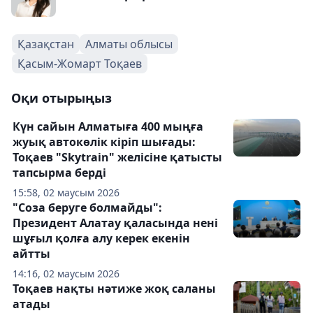
Қазақстан
Алматы облысы
Қасым-Жомарт Тоқаев
Оқи отырыңыз
Күн сайын Алматыға 400 мыңға
жуық автокөлік кіріп шығады:
Тоқаев "Skytrain" желісіне қатысты
тапсырма берді
15:58, 02 маусым 2026
"Соза беруге болмайды":
Президент Алатау қаласында нені
шұғыл қолға алу керек екенін
айтты
14:16, 02 маусым 2026
Тоқаев нақты нәтиже жоқ саланы
атады