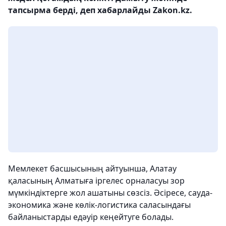
тапсырма берді, деп хабарлайды Zakon.kz.
Мемлекет басшысының айтуынша, Алатау
қаласының Алматыға іргелес орналасуы зор
мүмкіндіктерге жол ашатыны сөзсіз. Әсіресе, сауда-
экономика және көлік-логистика саласындағы
байланыстарды едәуір кеңейтуге болады.