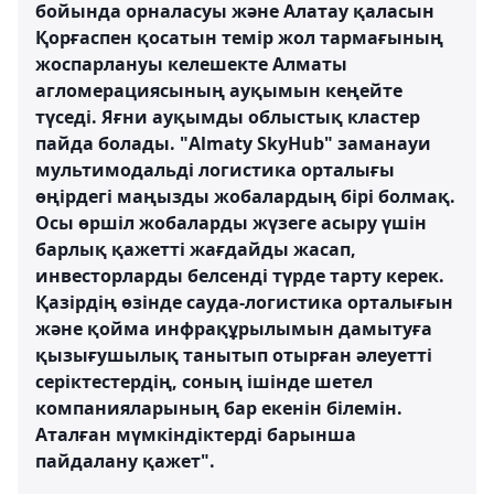
бойында орналасуы және Алатау қаласын
Қорғаспен қосатын темір жол тармағының
жоспарлануы келешекте Алматы
агломерациясының ауқымын кеңейте
түседі. Яғни ауқымды облыстық кластер
пайда болады. "Almaty SkyHub" заманауи
мультимодальді логистика орталығы
өңірдегі маңызды жобалардың бірі болмақ.
Осы өршіл жобаларды жүзеге асыру үшін
барлық қажетті жағдайды жасап,
инвесторларды белсенді түрде тарту керек.
Қазірдің өзінде сауда-логистика орталығын
және қойма инфрақұрылымын дамытуға
қызығушылық танытып отырған әлеуетті
серіктестердің, соның ішінде шетел
компанияларының бар екенін білемін.
Аталған мүмкіндіктерді барынша
пайдалану қажет".