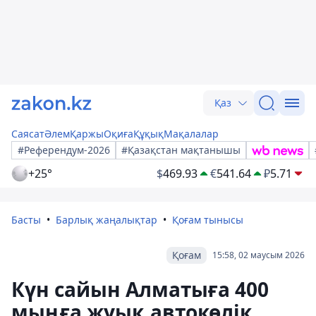
Қаз
Саясат
Әлем
Қаржы
Оқиға
Құқық
Мақалалар
#Референдум-2026
#Қазақстан мақтанышы
+25°
$
469.93
€
541.64
₽
5.71
Басты
Барлық жаңалықтар
Қоғам тынысы
Қоғам
15:58, 02 маусым 2026
Күн сайын Алматыға 400
мыңға жуық автокөлік