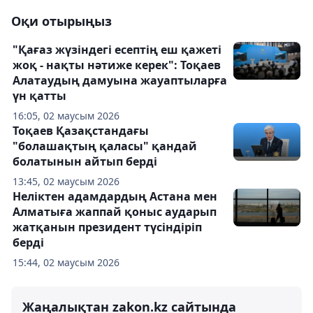
Оқи отырыңыз
"Қағаз жүзіндегі есептің еш қажеті
жоқ - нақты нәтиже керек": Тоқаев
Алатаудың дамуына жауаптыларға
үн қатты
16:05, 02 маусым 2026
Тоқаев Қазақстандағы
"болашақтың қаласы" қандай
болатынын айтып берді
13:45, 02 маусым 2026
Неліктен адамдардың Астана мен
Алматыға жаппай қоныс аударып
жатқанын президент түсіндіріп
берді
15:44, 02 маусым 2026
Жаңалықтан zakon.kz сайтында