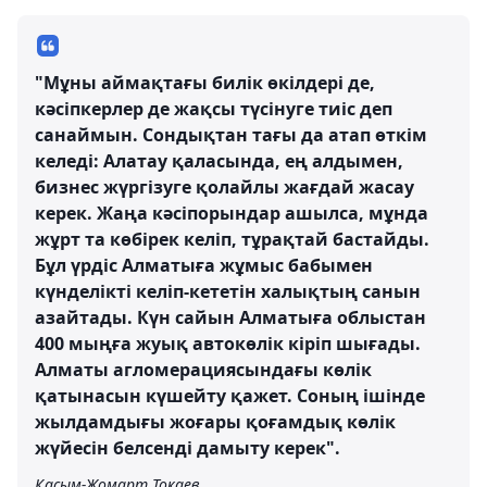
"Мұны аймақтағы билік өкілдері де,
кәсіпкерлер де жақсы түсінуге тиіс деп
санаймын. Сондықтан тағы да атап өткім
келеді: Алатау қаласында, ең алдымен,
бизнес жүргізуге қолайлы жағдай жасау
керек. Жаңа кәсіпорындар ашылса, мұнда
жұрт та көбірек келіп, тұрақтай бастайды.
Бұл үрдіс Алматыға жұмыс бабымен
күнделікті келіп-кететін халықтың санын
азайтады. Күн сайын Алматыға облыстан
400 мыңға жуық автокөлік кіріп шығады.
Алматы агломерациясындағы көлік
қатынасын күшейту қажет. Соның ішінде
жылдамдығы жоғары қоғамдық көлік
жүйесін белсенді дамыту керек".
Қасым-Жомарт Тоқаев