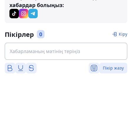
хабардар болыңыз:
Пікірлер
0
Кіру
Пікір жазу