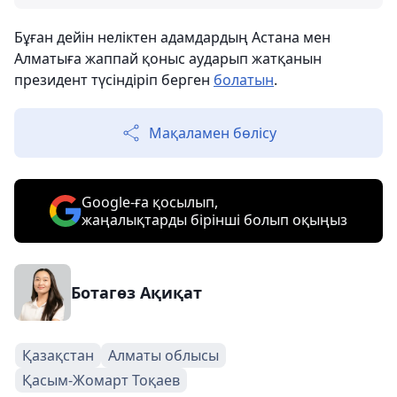
Бұған дейін неліктен адамдардың Астана мен
Алматыға жаппай қоныс аударып жатқанын
президент түсіндіріп берген
болатын
.
Мақаламен бөлісу
Google-ға қосылып,
жаңалықтарды бірінші болып оқыңыз
Ботагөз Ақиқат
Қазақстан
Алматы облысы
Қасым-Жомарт Тоқаев