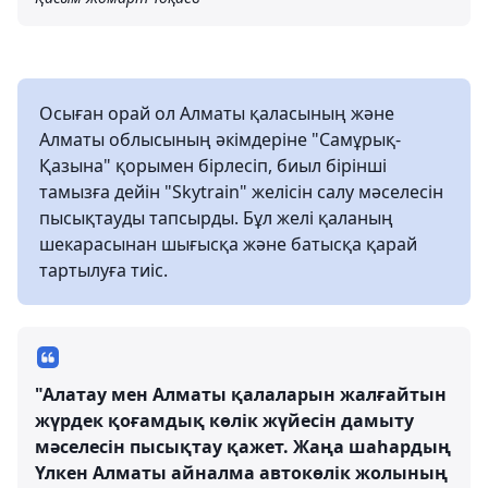
Осыған орай ол Алматы қаласының және
Алматы облысының әкімдеріне "Самұрық-
Қазына" қорымен бірлесіп, биыл бірінші
тамызға дейін "Skytrain" желісін салу мәселесін
пысықтауды тапсырды. Бұл желі қаланың
шекарасынан шығысқа және батысқа қарай
тартылуға тиіс.
"Алатау мен Алматы қалаларын жалғайтын
жүрдек қоғамдық көлік жүйесін дамыту
мәселесін пысықтау қажет. Жаңа шаһардың
Үлкен Алматы айналма автокөлік жолының