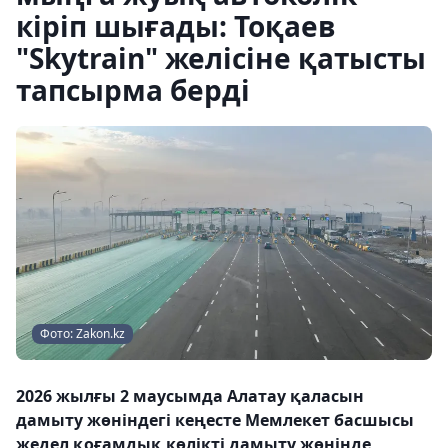
кіріп шығады: Тоқаев
"Skytrain" желісіне қатысты
тапсырма берді
Фото: Zakon.kz
2026 жылғы 2 маусымда Алатау қаласын
дамыту жөніндегі кеңесте Мемлекет басшысы
жедел қоғамдық көлікті дамыту жөнінде