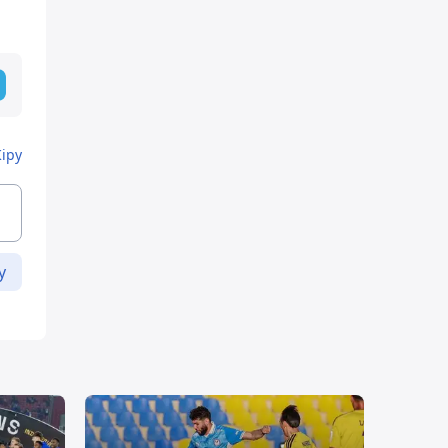
Кіру
у