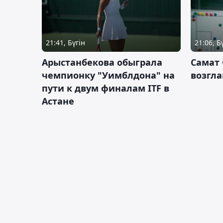
21:41, Бүгін
21:06, Б
Арыстанбекова обыграла
Самат
чемпионку "Уимблдона" на
возгла
пути к двум финалам ITF в
Астане