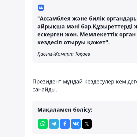
"Ассамблея және билік органдары
айрықша мәні бар.Құзыреттерді ж
ескерген жөн. Мемлекеттік орга
кездесіп отыруы қажет".
Қасым-Жомарт Тоқаев
Президент мұндай кездесулер кем деге
санайды.
Мақаламен бөлісу: