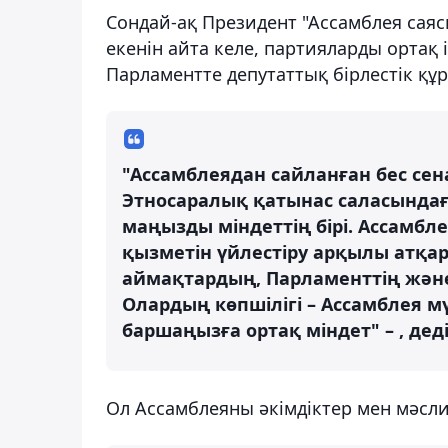
Сондай-ақ Президент "Ассамблея сая
екенін айта келе, партияларды ортақ
Парламентте депутаттық бірлестік құр
"Ассамблеядан сайланған бес сен
Этносаралық қатынас саласындағы
маңызды міндеттің бірі. Ассамбл
қызметін үйлестіру арқылы атқар
аймақтардың, Парламенттің және
Олардың көпшілігі – Ассамблея м
баршаңызға ортақ міндет" – , де
Ол Ассамблеяны әкімдіктер мен мәс