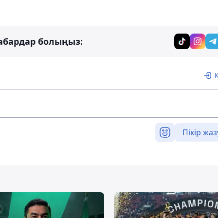
абардар болыңыз:
Пікір жаз