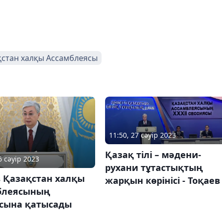
қстан халқы Ассамблеясы
11:50, 27 сәуір 2023
Қазақ тілі – мәдени-
6 сәуір 2023
рухани тұтастықтың
в Қазақстан халқы
жарқын көрінісі - Тоқаев
блеясының
ясына қатысады