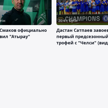
үгін
20:41, Бүгін
 Смаков официально
Дастан Сатпаев завое
вил "Атырау"
первый предсезонны
трофей с "Челси" (вид