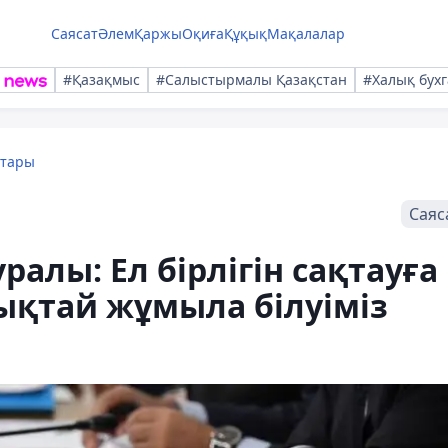
Саясат
Әлем
Қаржы
Оқиға
Құқық
Мақалалар
#Қазақмыс
#Салыстырмалы Қазақстан
#Халық бухг
қтары
Саяс
ралы: Ел бірлігін сақтауға
ықтай жұмыла білуіміз