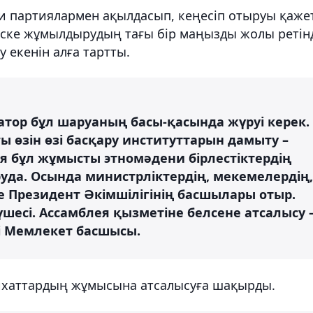
си партиялармен ақылдасып, кеңесіп отыруы қаже
 іске жұмылдырудың тағы бір маңызды жолы ретін
у екенін алға тартты.
атор бұл шаруаның басы-қасында жүруі керек.
 өзін өзі басқару институттарын дамыту –
ея бұл жұмысты этномәдени бірлестіктердің
уда. Осында министрліктердің, мекемелердің,
 Президент Әкімшілігінің басшылары отыр.
үшесі. Ассамблея қызметіне белсене атсалысу 
ді Мемлекет басшысы.
лихаттардың жұмысына атсалысуға шақырды.