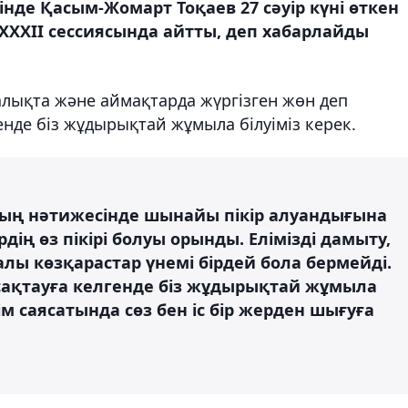
нде Қасым-Жомарт Тоқаев 27 сәуір күні өткен
ХХІІ сессиясында айтты, деп хабарлайды
ықта және аймақтарда жүргізген жөн деп
лгенде біз жұдырықтай жұмыла білуіміз керек.
дың нәтижесінде шынайы пікір алуандығына
рдің өз пікірі болуы орынды. Елімізді дамыту,
алы көзқарастар үнемі бірдей бола бермейді.
ін сақтауға келгенде біз жұдырықтай жұмыла
ім саясатында сөз бен іс бір жерден шығуға