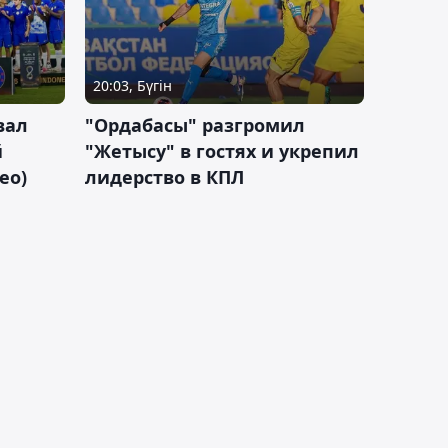
20:03, Бүгін
вал
"Ордабасы" разгромил
й
"Жетысу" в гостях и укрепил
ео)
лидерство в КПЛ