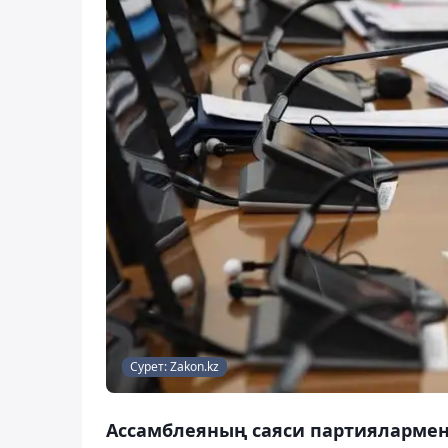
Сурет: Zakon.kz
Ассамблеяның саяси партиялармен