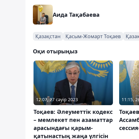
Аида Тақабаева
Қазақстан
Қасым-Жомарт Тоқаев
Қаза
Оқи отырыңыз
12:07, 27 сәуір 2023
11:15, 2
Тоқаев: Әлеуметтік кодекс
Тоқае
– мемлекет пен азаматтар
Ассам
арасындағы қарым-
сесси
қатынастың жаңа үлгісін