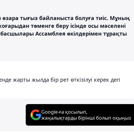
 өзара тығыз байланыста болуға тиіс. Мұның
оғарыдан төменге беру ісінде осы мәселені
н басшылары Ассамблея өкілдерімен тұрақты
нде жарты жылда бір рет өткізілуі керек деп
Google-ға қосылып,
жаңалықтарды бірінші болып оқыңыз