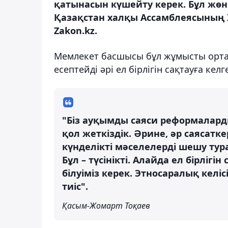
қатынасын күшейту керек. Бұл жөні
Қазақстан халқы Ассамблеясының Х
Zakon.kz.
Мемлекет басшысы бұл жұмысты ортал
есептейді әрі ел бірлігін сақтауға ке
"Біз ауқымды саяси реформалар
қол жеткіздік. Әрине, әр саясатке
күнделікті мәселелерді шешу тур
Бұл – түсінікті. Алайда ел бірліг
білуіміз керек. Этносаралық келіс
тиіс".
Қасым-Жомарт Тоқаев