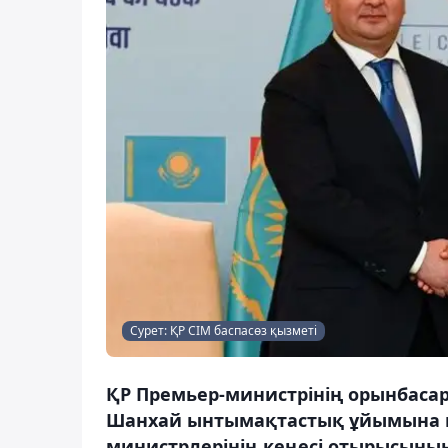
Сурет: ҚР СІМ баспасөз қызметі
ҚР Премьер-министрінің орынбасары
Шанхай ынтымақтастық ұйымына м
министрлерінің кеңесі отырысының