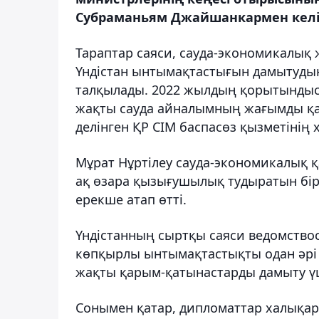
Субраманьям Джайшанкармен келісс
Тараптар саяси, сауда-экономикалық
Үндістан ынтымақтастығын дамытудың
талқылады. 2022 жылдың қорытындыс
жақты сауда айналымның жағымды қа
делінген ҚР СІМ баспасөз қызметінің
Мұрат Нұртілеу сауда-экономикалық 
ақ өзара қызығушылық тудыратын бі
ерекше атап өтті.
Үндістанның сыртқы саяси ведомст
көпқырлы ынтымақтастықты одан әрі 
жақты қарым-қатынастарды дамыту үш
Сонымен қатар, дипломаттар халықара