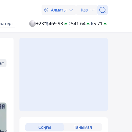
Алматы
Қаз
+23°
$
469.93
€
541.64
₽
5.71
алтері
ат
Соңғы
Танымал