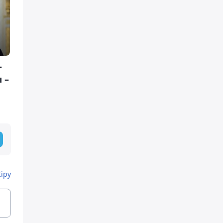
-
 –
Кіру