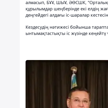
алмасып, БҰҰ, ШЫҰ, ӘӨСШК, "Орталық 
құрылымдар шеңберінде екі елдің жа
деңгейдегі алдағы іс-шаралар кестесі
Кездесудің нәтижесі бойынша тарапта
ынтымақтастықты іс жүзінде кеңейтү 