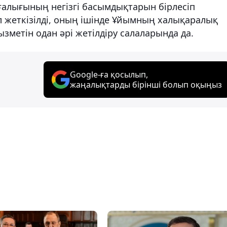
алығының негізгі басымдықтарын бірлесіп
л жеткізілді, оның ішінде Ұйымның халықаралық
метін одан әрі жетілдіру салаларында да.
Google-ға қосылып,
жаңалықтарды бірінші болып оқыңыз