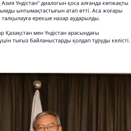
Азия Үндістан" диалогын қоса алғанда көпжақты
ғымды ынтымақтастығын атап өтті. Аса жоғары
н талқылауға ерекше назар аударылды.
р Қазақстан мен Үндістан арасындағы
үшін тығыз байланыстарды қолдап тұруды келісті.