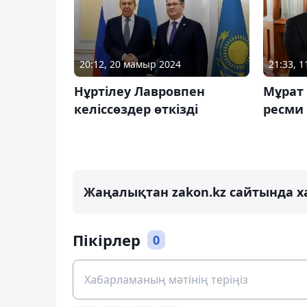
20:12, 20 мамыр 2024
21:33, 1
Нұртілеу Лавровпен
Мұрат 
келіссөздер өткізді
ресми
Жаңалықтан zakon.kz сайтында х
Пікірлер
0