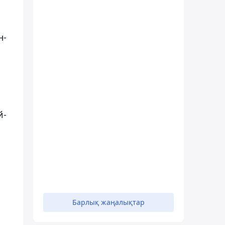
н-
й-
Барлық жаңалықтар