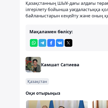
Қазақстанның ШЫҰ-дағы алдағы төрағ
ілгерілету бойынша уағдаластыққа қо
байланыстарын кеңейту және оның қыз
Мақаламен бөлісу:
Камшат Сатиева
Қазақстан
Оқи отырыңыз