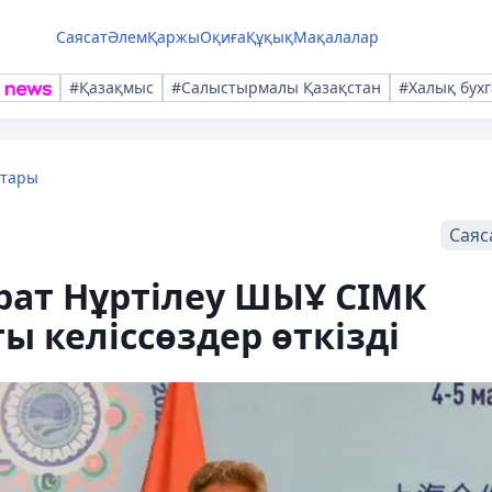
Саясат
Әлем
Қаржы
Оқиға
Құқық
Мақалалар
#Қазақмыс
#Салыстырмалы Қазақстан
#Халық бухг
қтары
Саяс
рат Нұртілеу ШЫҰ СІМК
ы келіссөздер өткізді