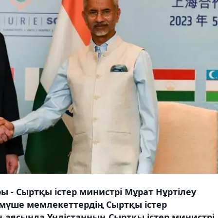
 - Сыртқы істер министрі Мұрат Нұртілеу
үше мемлекеттердің Сыртқы істер
 аясында Үндістанның Сыртқы істер министрі