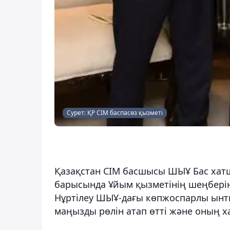
Сурет: ҚР СІМ баспасөз қызметі
Қазақстан СІМ басшысы ШЫҰ Бас хатш
барысында Ұйым қызметінің шеңберін
Нұртілеу ШЫҰ-дағы көпжоспарлы ынт
маңызды рөлін атап өтті және оның 