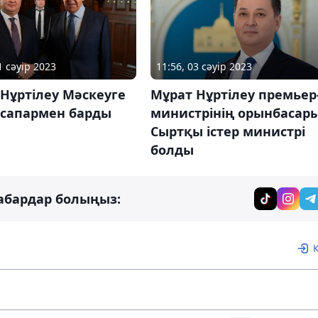
1 сәуір 2023
11:56, 03 сәуір 2023
Нұртілеу Мәскеуге
Мұрат Нұртілеу премьер
 сапармен барды
министрінің орынбасары
Сыртқы істер министрі
болды
абардар болыңыз: