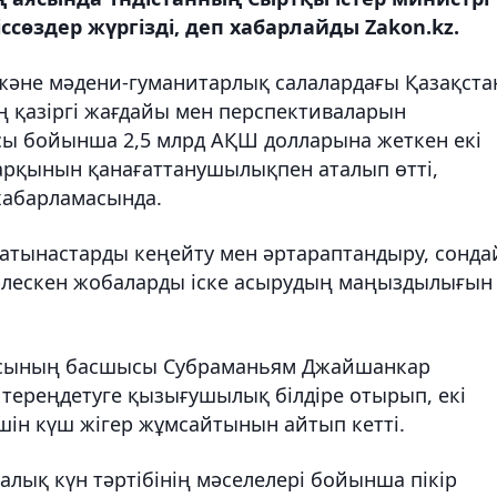
өздер жүргізді, деп хабарлайды Zakon.kz.
 және мәдени-гуманитарлық салалардағы Қазақста
 қазіргі жағдайы мен перспективаларын
ы бойынша 2,5 млрд АҚШ долларына жеткен екі
рқынын қанағаттанушылықпен аталып өтті,
 хабарламасында.
қатынастарды кеңейту мен әртараптандыру, сонда
рлескен жобаларды іске асырудың маңыздылығын
восының басшысы Субраманьям Джайшанкар
тереңдетуге қызығушылық білдіре отырып, екі
ін күш жігер жұмсайтынын айтып кетті.
лық күн тәртібінің мәселелері бойынша пікір