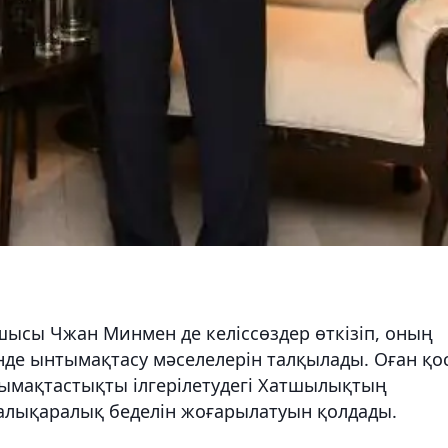
ысы Чжан Минмен де келіссөздер өткізіп, оның
де ынтымақтасу мәселелерін талқылады. Оған қо
ымақтастықты ілгерілетудегі Хатшылықтың
халықаралық беделін жоғарылатуын қолдады.