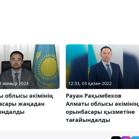
13 мамыр 2023
12:33, 03 қазан 2022
ы облысы әкімінің
Рауан Рақымбеков
асары жаңадан
Алматы облысы әкімінің
ындалды
орынбасары қызметіне
тағайындалды