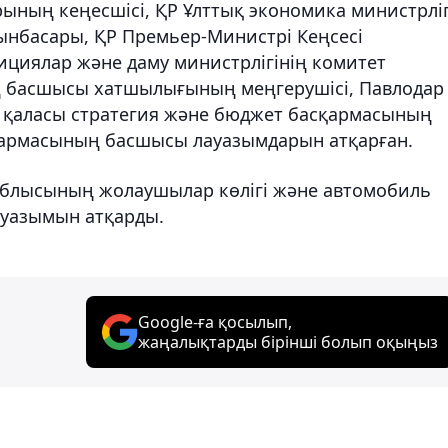
ының кеңесшісі, ҚР Ұлттық экономика министрліг
ынбасары, ҚР Премьер-Министрі Кеңсесі
циялар және даму министрлігінің комитет
нің басшысы хатшылығының меңгерушісі, Павлодар
 қаласы стратегия және бюджет басқармасының
армасының басшысы лауазымдарын атқарған.
блысының жолаушылар көлігі және автомобиль
уазымын атқарды.
Google-ға қосылып,
жаңалықтарды бірінші болып оқыңыз