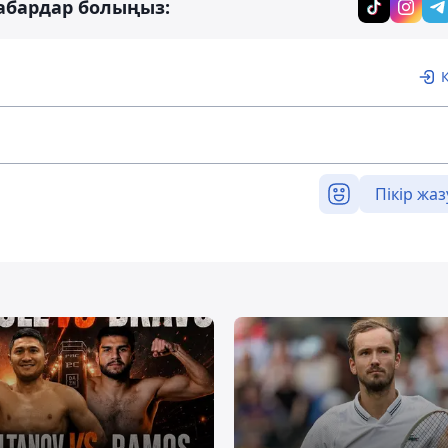
абардар болыңыз:
Пікір жаз