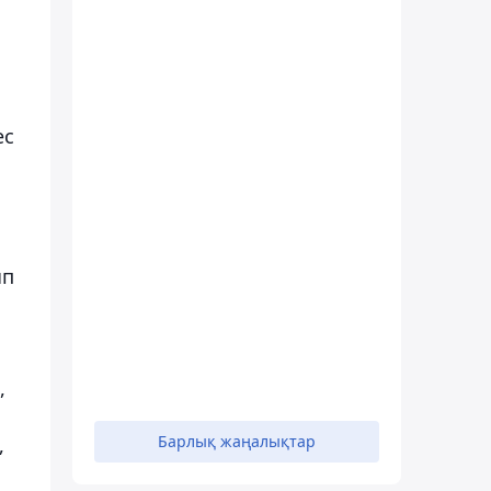
ес
ып
,
Барлық жаңалықтар
,