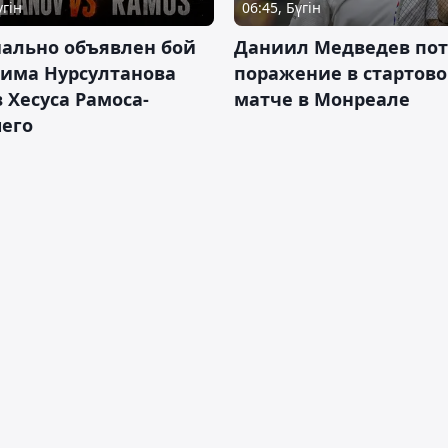
үгін
06:45, Бүгін
ально объявлен бой
Даниил Медведев по
има Нурсултанова
поражение в стартов
 Хесуса Рамоса-
матче в Монреале
его