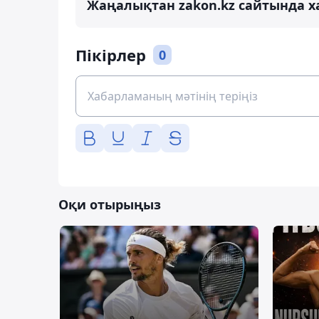
Жаңалықтан zakon.kz сайтында х
Пікірлер
0
Оқи отырыңыз