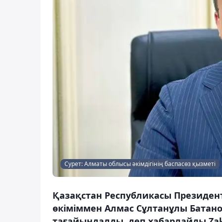
Сурет: Алматы облысы әкімдігінің баспасөз қызметі
Қазақстан Республикасы Президенті
өкіміммен Алмас Сұлтанұлы Батан
тағайындалды, деп хабарлайды Zak