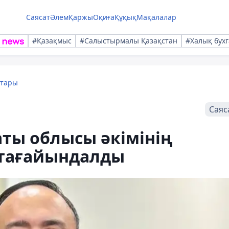
Саясат
Әлем
Қаржы
Оқиға
Құқық
Мақалалар
#Қазақмыс
#Салыстырмалы Қазақстан
#Халық бухг
қтары
Саяс
ты облысы әкімінің
 тағайындалды