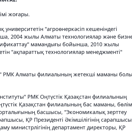
імі жоғары.
қ университетін "агроөнеркәсіп кешеніндегі
ша, 2004 жылы Алматы технологиялар және бизн
ртификаттау" мамандығы бойынша, 2010 жылы
тін "ақпараттық технологиялар менеджменті"
я" РМК Алматы филиалының жетекші маманы бол
нституты" РМК Оңтүстік Қазақстан филиалының
түстік Қазақстан филиалының бас маманы, бөлім
 орталығының басшысы, "Экономикалық зерттеу
арапшысы, ҚР Президенті Әкімшілігінің сарапшысы
даму министрлігінің департамент директоры, ҚР