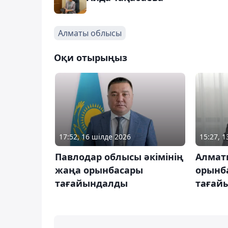
Алматы облысы
Оқи отырыңыз
17:52, 16 шілде 2026
15:27, 
Павлодар облысы әкімінің
Алмат
жаңа орынбасары
орынб
тағайындалды
тағай