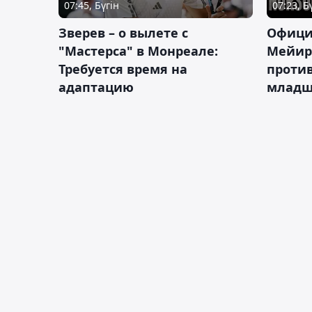
07:45, Бүгін
07:23, Б
Зверев – о вылете с
Офици
"Мастерса" в Монреале:
Мейир
Требуется время на
против
адаптацию
младш