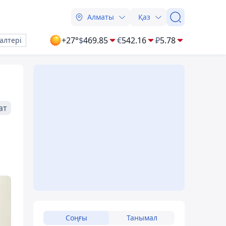
Алматы
Қаз
+27°
$
469.85
€
542.16
₽
5.78
алтері
ат
Соңғы
Танымал