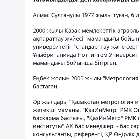
Алмас Сұлтанұлы 1977 жылы туған, біл
2000 жылы Қазақ мемлекеттік аграрлы
ақпараттау жүйесі" мамандығы бойын
университетін "стандарттау және се
Ұлыбританияда Ноттингем Университе
мамандығы бойынша бітірген.
Еңбек жолын 2000 жылы "Метрологи
бастаған.
Әр жылдары "Қазақстан метрология и
жетекші маманы, "ҚазИнМетр" РМК Оң
басқарма бастығы, "ҚазИнМетр" РМК
институты" АҚ бас менеджері - бас с
консультанты, референті, ҚР Өңірлік 