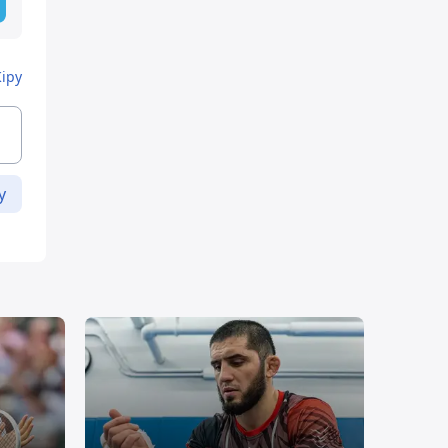
Кіру
у