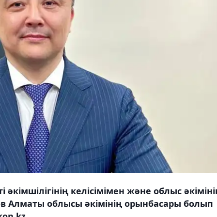
 әкімшілігінің келісімімен және облыс әкіміні
ов Алматы облысы әкімінің орынбасары болып
on.kz.