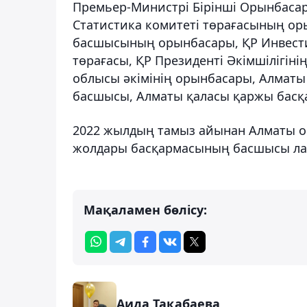
Премьер-Министрі Бірінші Орынбасар
Статистика комитеті төрағасының ор
басшысының орынбасары, ҚР Инвести
төрағасы, ҚР Президенті Әкімшілігі
облысы әкімінің орынбасары, Алматы
басшысы, Алматы қаласы қаржы басқ
2022 жылдың тамыз айынан Алматы о
жолдары басқармасының басшысы ла
Мақаламен бөлісу:
Аида Тақабаева