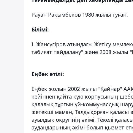
Рауан Рақымбеков 1980 жылы туған.
Білімі:
І. Жансүгіров атындағы Жетісу мемлек
табиғат пайдалану" және 2008 жылы
Еңбек өтілі:
Еңбек жолын 2002 жылы "Қайнар" ААҚ
кейіннен қайта құю корпусының шебе
қалалық тұрғын үй-коммуналдық шар
жетекші маман, Талдықорған қаласы ә
ауылдық округінің әкімі, Текелі қалас
аудандарының әкімі болып қызмет ет