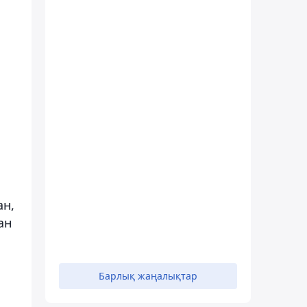
ан,
ан
Барлық жаңалықтар