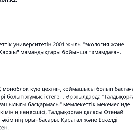
еттік университетін 2001 жылы "экология және
 "Қаржы" мамандықтары бойынша тәмамдаған.
 моноблок құю цехінің қоймашысы болып бастағ
рі болып жұмыс істеген. Әр жылдарда "Талдықорғ
уашылығы басқармасы" мемлекеттік мекемесінде
кімінің кеңесшісі, Талдықорған қаласы Өтенай
ы әкімінің орынбасары, Қаратал және Ескелді
кен.