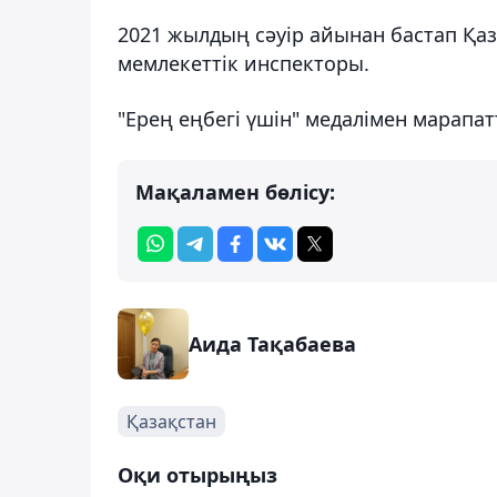
2021 жылдың сәуір айынан бастап Қаз
мемлекеттік инспекторы.
"Ерең еңбегі үшін" медалімен марапат
Мақаламен бөлісу:
Аида Тақабаева
Қазақстан
Оқи отырыңыз