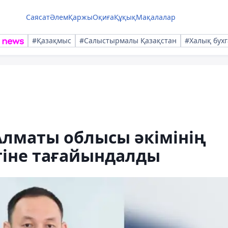
Саясат
Әлем
Қаржы
Оқиға
Құқық
Мақалалар
#Қазақмыс
#Салыстырмалы Қазақстан
#Халық бухг
Алматы облысы әкімінің
іне тағайындалды