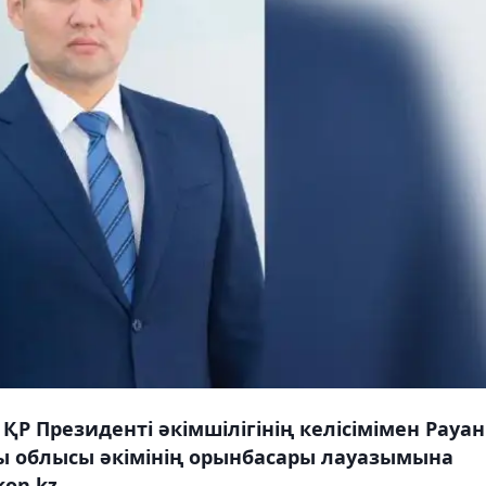
ҚР Президенті әкімшілігінің келісімімен Рауан
 облысы әкімінің орынбасары лауазымына
on.kz.