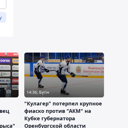
у
14:36, Бүгін
"Кулагер" потерпел крупное
вец
фиаско против "АКМ" на
Кубке губернатора
арыса"
Оренбургской области