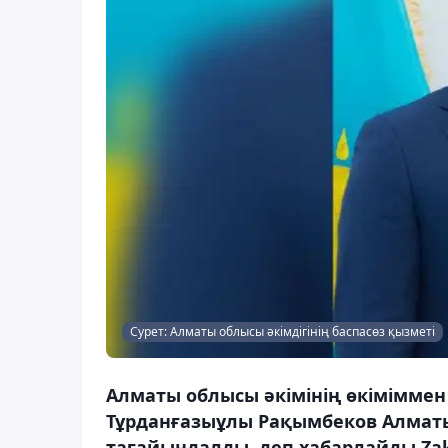
Сурет: Алматы облысы әкімдігінің баспасөз қызметі
Алматы облысы әкімінің өкіміммен 
Тұрданғазыұлы Рақымбеков Алматы
тағайындалды, деп хабарлайды Zak