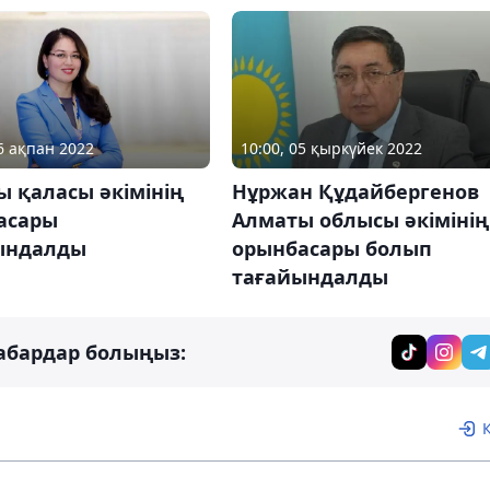
16 ақпан 2022
10:00, 05 қыркүйек 2022
 қаласы әкімінің
Нұржан Құдайбергенов
асары
Алматы облысы әкімінің
ындалды
орынбасары болып
тағайындалды
абардар болыңыз: