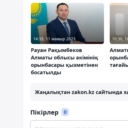
14:33, 11 мамыр 2023
10:30, 
Рауан Рақымбеков
Алматы
Алматы облысы әкімінің
орынб
орынбасары қызметінен
тағай
босатылды
Жаңалықтан zakon.kz сайтында х
Пікірлер
0