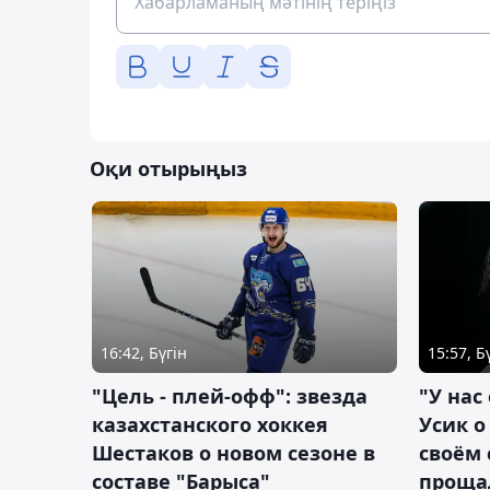
Оқи отырыңыз
16:42, Бүгін
15:57, Б
"Цель - плей-офф": звезда
"У нас
казахстанского хоккея
Усик 
Шестаков о новом сезоне в
своём 
составе "Барыса"
проща