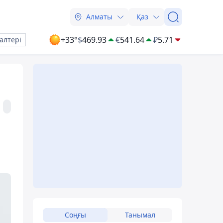
Алматы
Қаз
+33°
$
469.93
€
541.64
₽
5.71
алтері
Соңғы
Танымал