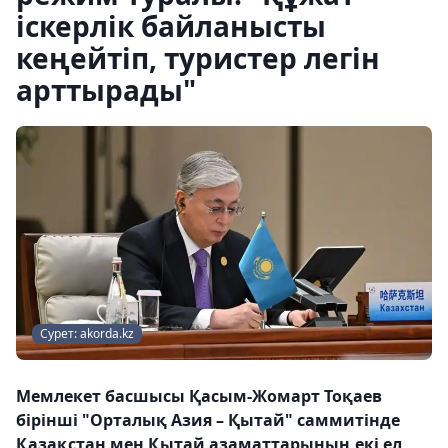
іскерлік байланысты
кеңейтіп, туристер легін
арттырады"
Сурет: akorda.kz
Мемлекет басшысы Қасым-Жомарт Тоқаев
бірінші "Орталық Азия – Қытай" саммитінде
Қазақстан мен Қытай азаматтарының екі ел