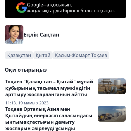
Google-ға қосылып,
жаңалықтарды бірінші болып оқыңыз
Еңлік Сақтан
Қазақстан
Қытай
Қасым-Жомарт Тоқаев
Оқи отырыңыз
Тоқаев "Қазақстан – Қытай" мұнай
құбырының тасымал мүмкіндігін
арттыру жоспарланғанын айтты
11:13, 19 мамыр 2023
Тоқаев Орталық Азия мен
Қытайдың өнеркәсіп саласындағы
ынтымақтастығын дамыту
жоспарын әзірлеуді ұсынды