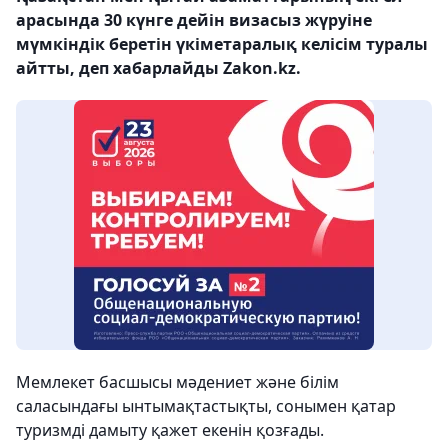
арасында 30 күнге дейін визасыз жүруіне
мүмкіндік беретін үкіметаралық келісім туралы
айтты, деп хабарлайды Zakon.kz.
Мемлекет басшысы мәдениет және білім
саласындағы ынтымақтастықты, сонымен қатар
туризмді дамыту қажет екенін қозғады.