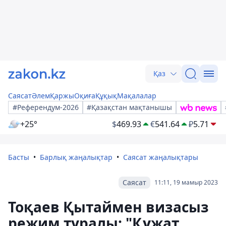
Қаз
Саясат
Әлем
Қаржы
Оқиға
Құқық
Мақалалар
#Референдум-2026
#Қазақстан мақтанышы
+25°
$
469.93
€
541.64
₽
5.71
Басты
Барлық жаңалықтар
Саясат жаңалықтары
Саясат
11:11, 19 мамыр 2023
Тоқаев Қытаймен визасыз
режим туралы: "Құжат