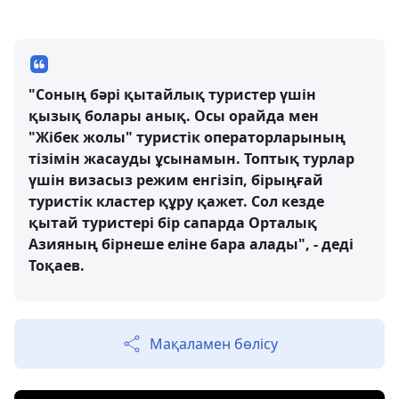
"Соның бәрі қытайлық туристер үшін
қызық болары анық. Осы орайда мен
"Жібек жолы" туристік операторларының
тізімін жасауды ұсынамын. Топтық турлар
үшін визасыз режим енгізіп, бірыңғай
туристік кластер құру қажет. Сол кезде
қытай туристері бір сапарда Орталық
Азияның бірнеше еліне бара алады", - деді
Тоқаев.
Мақаламен бөлісу