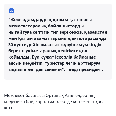
"Жеке адамдардың қарым-қатынасы
мемлекетаралық байланыстарды
нығайтуға септігін тигізері сөзсіз. Қазақстан
мен Қытай азаматтарының екі ел арасында
30 күнге дейін визасыз жүруіне мүмкіндік
беретін үкіметаралық келісімге қол
қойылды. Бұл құжат іскерлік байланыс
аясын кеңейтіп, туристер легін арттыруға
ықпал етеді деп сенемін", - деді президент.
Мемлекет басшысы Орталық Азия елдерінің
мәдениеті бай, көрікті жерлері де көп екенін қоса
кетті.