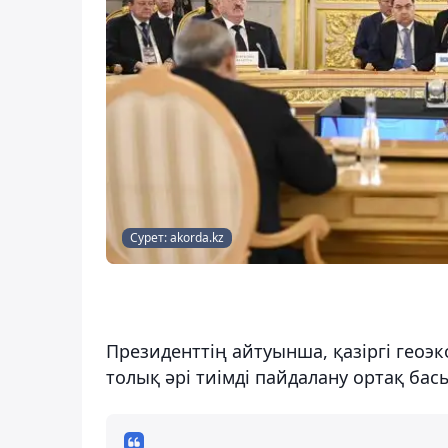
Сурет: akorda.kz
Президенттің айтуынша, қазіргі гео
толық әрі тиімді пайдалану ортақ ба