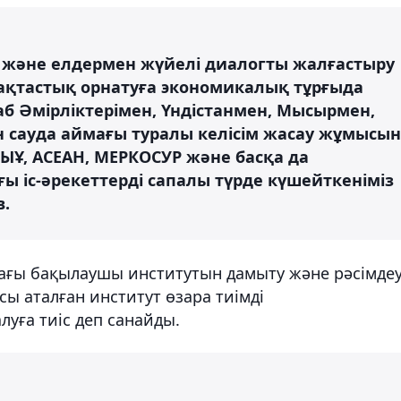
 және елдермен жүйелі диалогты жалғастыру
ақтастық орнатуға экономикалық тұрғыда
раб Әмірліктерімен, Үндістанмен, Мысырмен,
 сауда аймағы туралы келісім жасау жұмысын
ШЫҰ, АСЕАН, МЕРКОСУР және басқа да
 іс-әрекеттерді сапалы түрде күшейткеніміз
в.
дағы бақылаушы институтын дамыту және рәсімде
ы аталған институт өзара тиімді
уға тиіс деп санайды.