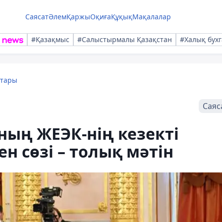
Саясат
Әлем
Қаржы
Оқиға
Құқық
Мақалалар
#Қазақмыс
#Салыстырмалы Қазақстан
#Халық бухг
қтары
Саяс
ың ЖЕЭК-нің кезекті
н сөзі – толық мәтін