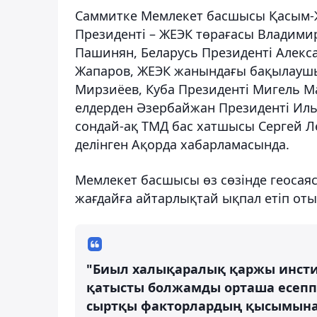
Саммитке Мемлекет басшысы Қасым-
Президенті – ЖЕЭК төрағасы Владими
Пашинян, Беларусь Президенті Алекс
Жапаров, ЖЕЭК жанындағы бақылаушы
Мирзиёев, Куба Президенті Мигель 
елдерден Әзербайжан Президенті Иль
сондай-ақ ТМД бас хатшысы Сергей 
делінген Ақорда хабарламасында.
Мемлекет басшысы өз сөзінде геосая
жағдайға айтарлықтай ықпал етіп оты
"Биыл халықаралық қаржы инсти
қатысты болжамды орташа есеппе
сыртқы факторлардың қысымына 