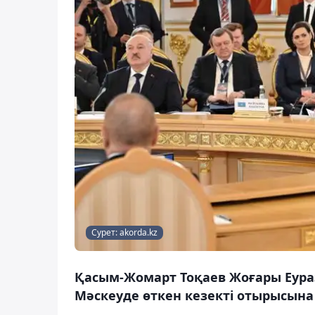
Сурет: akorda.kz
Қасым-Жомарт Тоқаев Жоғары Еура
Мәскеуде өткен кезекті отырысына 