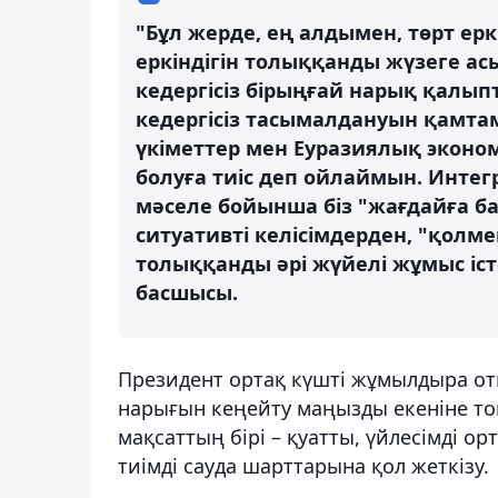
"Бұл жерде, ең алдымен, төрт ерк
еркіндігін толыққанды жүзеге ас
кедергісіз бірыңғай нарық қалып
кедергісіз тасымалдануын қамта
үкіметтер мен Еуразиялық эконо
болуға тиіс деп ойлаймын. Интег
мәселе бойынша біз "жағдайға б
ситуативті келісімдерден, "қолмен 
толыққанды әрі жүйелі жұмыс іст
басшысы.
Президент ортақ күшті жұмылдыра от
нарығын кеңейту маңызды екеніне то
мақсаттың бірі – қуатты, үйлесімді о
тиімді сауда шарттарына қол жеткізу.