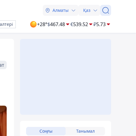
Алматы
Қаз
+28°
$
467.48
€
539.52
₽
5.73
алтері
ат
Соңғы
Танымал