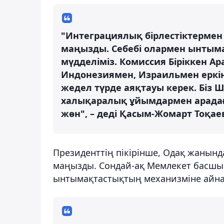
"Интеграциялық бірлестіктермен
маңызды. Себебі олармен ынтым
мүдделіміз. Комиссия Біріккен А
Индонезиямен, Израильмен еркін
жедел түрде аяқтауы керек. Біз 
халықаралық ұйымдармен арадағы
жөн", – деді Қасым-Жомарт Тоқае
Президенттің пікірінше, Одақ жанын
маңызды. Сондай-ақ Мемлекет басшыс
ынтымақтастықтың механизміне айнал