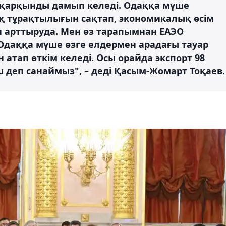
қарқынды дамып келеді. Одаққа мүше
 тұрақтылығын сақтап, экономикалық өсім
н арттыруда. Мен өз тарапымнан ЕАЭО
Одаққа мүше өзге елдермен арадағы тауар
атап өткім келеді. Осы орайда экспорт 98
ш деп санаймыз", – деді Қасым-Жомарт Тоқаев.