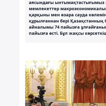
аясындағы ынтымақтастығымыз 
мемлекеттер макроэкономикалық
қарқыны мен өзара сауда көлемі
құрылғаннан бері Қазақстанның 
айналымы 74 пайызға ұлғайғанын 
пайызға өсті. Бұл жақсы көрсеткі