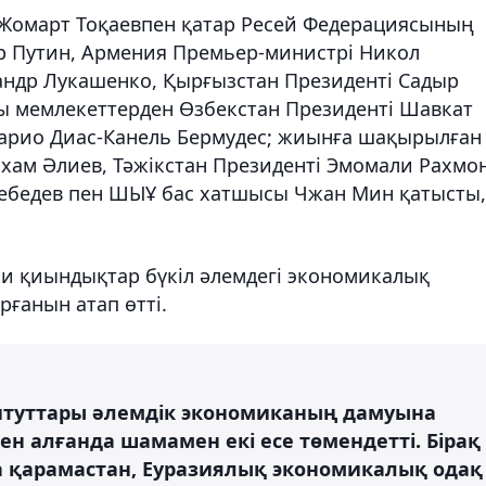
Жомарт Тоқаевпен қатар Ресей Федерациясының
р Путин, Армения Премьер-министрі Никол
андр Лукашенко, Қырғызстан Президенті Садыр
 мемлекеттерден Өзбекстан Президенті Шавкат
Марио Диас-Канель Бермудес; жиынға шақырылған
хам Әлиев, Тәжікстан Президенті Эмомали Рахмон
Лебедев пен ШЫҰ бас хатшысы Чжан Мин қатысты,
си қиындықтар бүкіл әлемдегі экономикалық
рғанын атап өтті.
туттары әлемдік экономиканың дамуына
н алғанда шамамен екі есе төмендетті. Бірақ
қарамастан, Еуразиялық экономикалық одақ