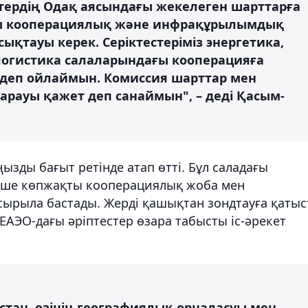
ердің Одақ аясындағы жекелеген шарттарға
ты кооперациялық және инфрақұрылымдық
ықтауы керек. Серіктестеріміз энергетика,
логистика салаларындағы кооперацияға
деп ойлаймын. Комиссия шарттар мен
қарауы қажет деп санаймын", – деді Қасым-
ңызды бағыт ретінде атап өтті. Бұл саладағы
еше көпжақты кооперациялық жоба мен
сырыла бастады. Жерді қашықтан зондтауға қаты
АЭО-дағы әріптестер өзара табысты іс-әрекет
қстан, өзінің географиялық орналасуы мен