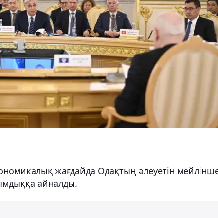
экономикалық жағдайда Одақтың әлеуетін мейлінш
сымдыққа айналды.