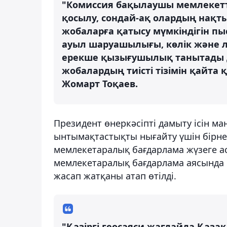
"Комиссия бақылаушы мемлекетт
қосылу, сондай-ақ олардың нақ
жобаларға қатысу мүмкіндігін пыс
ауыл шаруашылығы, көлік және 
ерекше қызығушылық танытады 
жобалардың тиісті тізімін қайта 
Жомарт Тоқаев.
Президент өнеркәсіпті дамыту ісін ма
ынтымақтастықты нығайту үшін бірн
мемлекетаралық бағдарлама жүзеге а
мемлекетаралық бағдарлама аясында Е
жасап жатқаны атап өтілді.
"Қазіргі геосаяси жағдайда Қаза