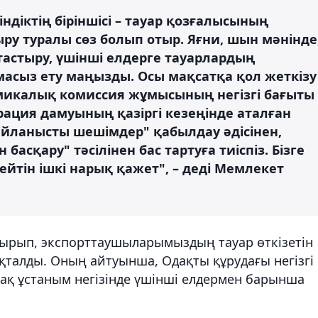
індіктің біріншісі – тауар қозғалысының
ыру туралы сөз болып отыр. Яғни, шын мәнінде
тастыру, үшінші елдерге тауарлардың
масыз ету маңызды. Осы мақсатқа қол жеткізу
микалық комиссия жұмысының негізгі бағыты
рация дамуының қазіргі кезеңінде аталған
айланысты шешімдер" қабылдау әдісінен,
басқару" тәсілінен бас тартуға тиіспіз. Бізге
ейтін ішкі нарық қажет", – деді Мемлекет
ырып, экспорттаушыларымыздың тауар өткізетін
қталды. Оның айтуынша, Одақты құрудағы негізгі
ртақ ұстаным негізінде үшінші елдермен барынша