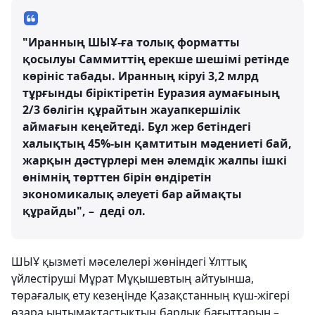
"Иранның ШЫҰ-ға толық форматты
қосылуы Саммиттің ерекше шешімі ретінде
көрініс табады. Иранның кіруі 3,2 млрд
тұрғынды біріктіретін Еуразия аумағының
2/3 бөлігін құрайтын жауапкершілік
аймағын кеңейтеді. Бұл жер бетіндегі
халықтың 45%-ын қамтитын мәдениеті бай,
жарқын дәстүрлері мен әлемдік жалпы ішкі
өнімнің төрттен бірін өндіретін
экономикалық әлеуеті бар аймақты
құрайды", – деді ол.
ШЫҰ қызметі мәселелері жөніндегі Ұлттық
үйлестіруші Мұрат Мұқышевтың айтуынша,
төрағалық ету кезеңінде Қазақстанның күш-жігері
өзара ынтымақтастықтың барлық бағыттарын –