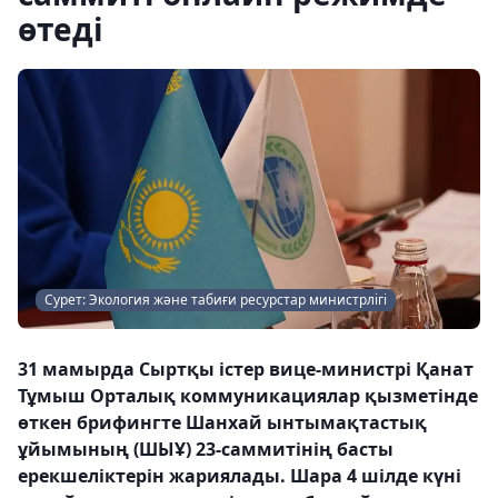
өтеді
Сурет: Экология және табиғи ресурстар министрлігі
31 мамырда Сыртқы істер вице-министрі Қанат
Тұмыш Орталық коммуникациялар қызметінде
өткен брифингте Шанхай ынтымақтастық
ұйымының (ШЫҰ) 23-саммитінің басты
ерекшеліктерін жариялады. Шара 4 шілде күні