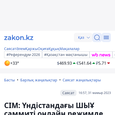
Қаз
Саясат
Әлем
Қаржы
Оқиға
Құқық
Мақалалар
#Референдум-2026
#Қазақстан мақтанышы
+33°
$
469.93
€
541.64
₽
5.71
Басты
Барлық жаңалықтар
Саясат жаңалықтары
Саясат
16:57, 31 мамыр 2023
СІМ: Үндістандағы ШЫҰ
саммиті онлайн режимде