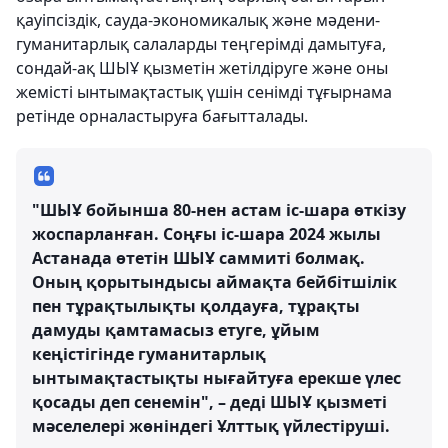
қауіпсіздік, сауда-экономикалық және мәдени-
гуманитарлық салаларды теңгерімді дамытуға,
сондай-ақ ШЫҰ қызметін жетілдіруге және оны
жемісті ынтымақтастық үшін сенімді тұғырнама
ретінде орналастыруға бағытталады.
"ШЫҰ бойынша 80-нен астам іс-шара өткізу
жоспарланған. Соңғы іс-шара 2024 жылы
Астанада өтетін ШЫҰ саммиті болмақ.
Оның қорытындысы аймақта бейбітшілік
пен тұрақтылықты қолдауға, тұрақты
дамуды қамтамасыз етуге, ұйым
кеңістігінде гуманитарлық
ынтымақтастықты нығайтуға ерекше үлес
қосады деп сенемін", – деді ШЫҰ қызметі
мәселелері жөніндегі Ұлттық үйлестіруші.