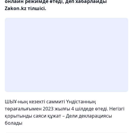
онлайн режимде өтеді, деп хабарлайды
Zakon.kz тілшісі.
ШЫҰ-ның кезекті саммиті Үндістанның
төрағалығымен 2023 жылғы 4 шілдеде өтеді. Негізгі
қорытынды саяси құжат – Дели декларациясы
болады