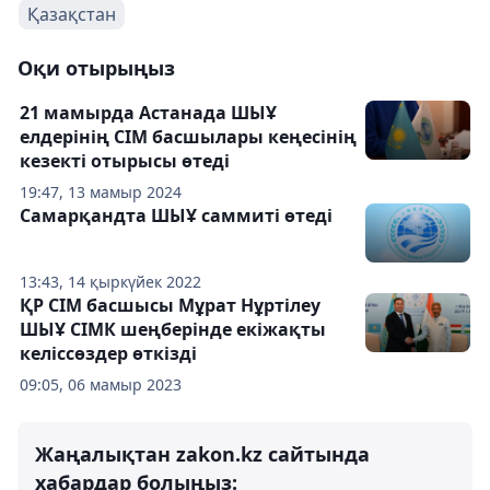
Қазақстан
Оқи отырыңыз
21 мамырда Астанада ШЫҰ
елдерінің СІМ басшылары кеңесінің
кезекті отырысы өтеді
19:47, 13 мамыр 2024
Самарқандта ШЫҰ саммиті өтеді
13:43, 14 қыркүйек 2022
ҚР СІМ басшысы Мұрат Нұртілеу
ШЫҰ СІМК шеңберінде екіжақты
келіссөздер өткізді
09:05, 06 мамыр 2023
Жаңалықтан zakon.kz сайтында
хабардар болыңыз: