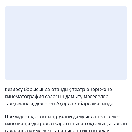
Кездесу барысында отандық театр өнері және
кинематография саласын дамыту мәселелері
талқыланды, делінген Ақорда хабарламасында.
Президент қоғамның рухани дамуында театр мен
кино маңызды рөл атқаратынына тоқталып, аталған
салаларға мемлекет тарапынан тиісті қолдау