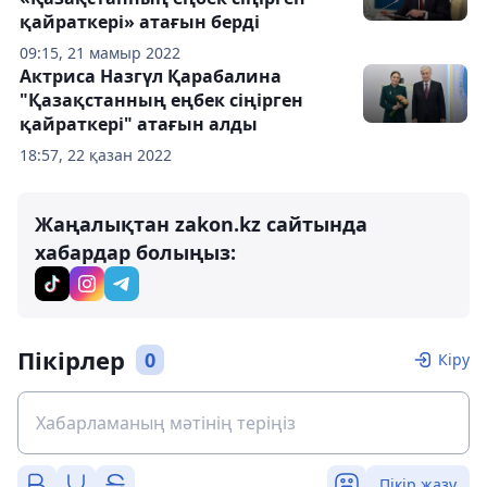
қайраткері» атағын берді
09:15, 21 мамыр 2022
Актриса Назгүл Қарабалина
"Қазақстанның еңбек сіңірген
қайраткері" атағын алды
18:57, 22 қазан 2022
Жаңалықтан zakon.kz сайтында
хабардар болыңыз:
Пікірлер
0
Кіру
Пікір жазу