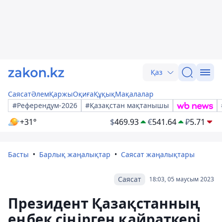
Қаз
Саясат
Әлем
Қаржы
Оқиға
Құқық
Мақалалар
#Референдум-2026
#Қазақстан мақтанышы
+31°
$
469.93
€
541.64
₽
5.71
Басты
Барлық жаңалықтар
Саясат жаңалықтары
Саясат
18:03, 05 маусым 2023
Президент Қазақстанның
еңбек сіңірген қайраткері