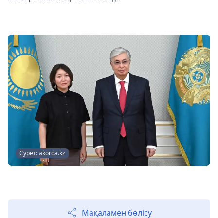
Сурет: akorda.kz
Мақаламен бөлісу