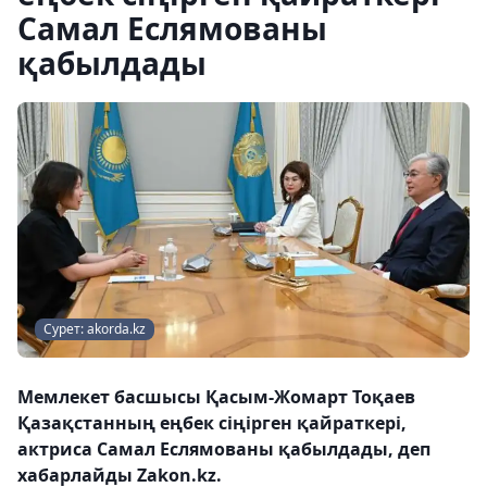
Самал Еслямованы
қабылдады
Сурет: akorda.kz
Мемлекет басшысы Қасым-Жомарт Тоқаев
Қазақстанның еңбек сіңірген қайраткері,
актриса Самал Еслямованы қабылдады, деп
хабарлайды Zakon.kz.