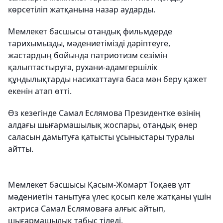
көрсетіліп жатқанына назар аударды.
Мемлекет басшысы отандық фильмдерде
тарихымызды, мәдениетімізді дәріптеуге,
жастардың бойында патриотизм сезімін
қалыптастыруға, рухани-адамгершілік
құндылықтарды насихаттауға баса мән беру қажет
екенін атап өтті.
Өз кезегінде Самал Еслямова Президентке өзінің
алдағы шығармашылық жоспары, отандық өнер
саласын дамытуға қатысты ұсыныстары туралы
айтты.
Мемлекет басшысы Қасым-Жомарт Тоқаев ұлт
мәдениетін танытуға үлес қосып келе жатқаны үшін
актриса Самал Еслямоваға алғыс айтып,
шығармашылық табыс тіледі.