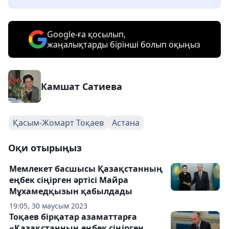
Google-ға қосылып,
жаңалықтарды бірінші болып оқыңыз
Камшат Сатиева
Қасым-Жомарт Тоқаев
Астана
Оқи отырыңыз
Мемлекет басшысы Қазақстанның
еңбек сіңірген әртісі Майра
Мұхамедқызын қабылдады
19:05, 30 маусым 2023
Тоқаев бірқатар азаматтарға
«Қазақстанның еңбек сіңірген