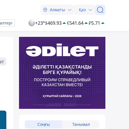
Алматы
Қаз
+23°
$
469.93
€
541.64
₽
5.71
алтері
ат
Соңғы
Танымал