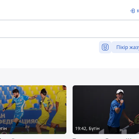
Пікір жаз
үгін
19:42, Бүгін