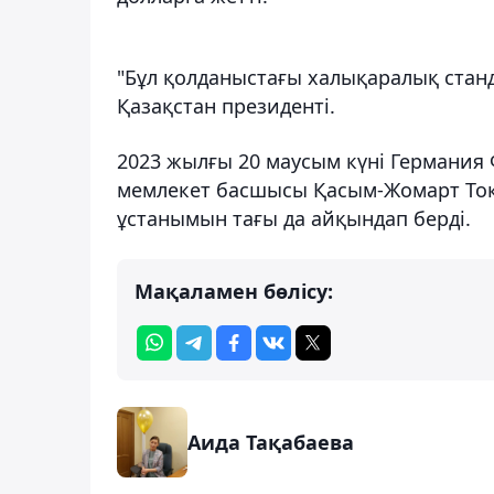
"Бұл қолданыстағы халықаралық станда
Қазақстан президенті.
2023 жылғы 20 маусым күні Германия
мемлекет басшысы Қасым-Жомарт Тоқ
ұстанымын тағы да айқындап берді.
Мақаламен бөлісу:
Аида Тақабаева