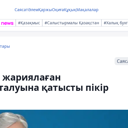
Саясат
Әлем
Қаржы
Оқиға
Құқық
Мақалалар
#Қазақмыс
#Салыстырмалы Қазақстан
#Халық бухг
қтары
Саяс
і жариялаған
алуына қатысты пікір