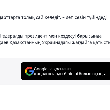
рттарға толық сай келеді", – деп сөзін түйіндеді
 Федералды президентімен кездесуі барысында
аев Қазақстанның Украинадағы жағдайға қатыст
Google-ға қосылып,
жаңалықтарды бірінші болып оқыңыз