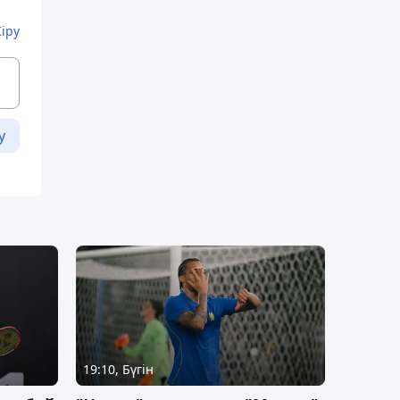
Кіру
у
19:10, Бүгін