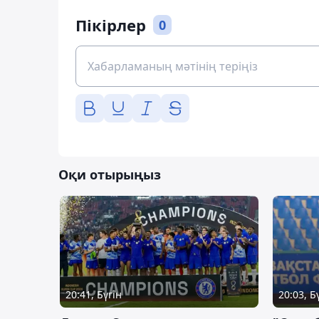
Пікірлер
0
Оқи отырыңыз
20:41, Бүгін
20:03, Б