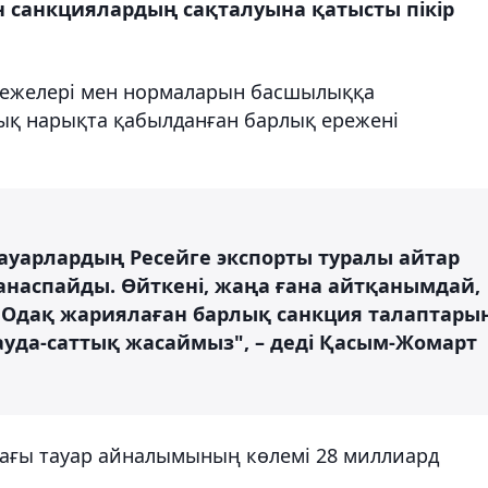
н санкциялардың сақталуына қатысты пікір
режелері мен нормаларын басшылыққа
ық нарықта қабылданған барлық ережені
тауарлардың Ресейге экспорты туралы айтар
наспайды. Өйткені, жаңа ғана айтқанымдай,
қ Одақ жариялаған барлық санкция талаптары
ауда-саттық жасаймыз", – деді Қасым-Жомарт
дағы тауар айналымының көлемі 28 миллиард