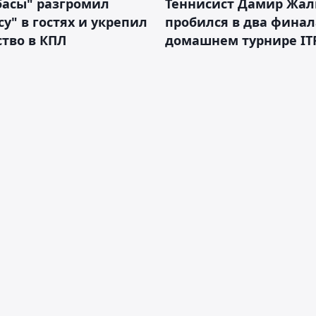
басы" разгромил
Теннисист Дамир Жал
у" в гостях и укрепил
пробился в два финал
тво в КПЛ
домашнем турнире IT