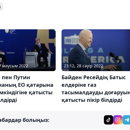
в
17 маусым 2022
23:12, 28 сәуір 2022
 пен Путин
Байден Ресейдің Батыс
наның ЕО қатарына
елдеріне газ
мкіндігіне қатысты
тасымалдауды доғаруы
ілдірді
қатысты пікір білдірді
абардар болыңыз: