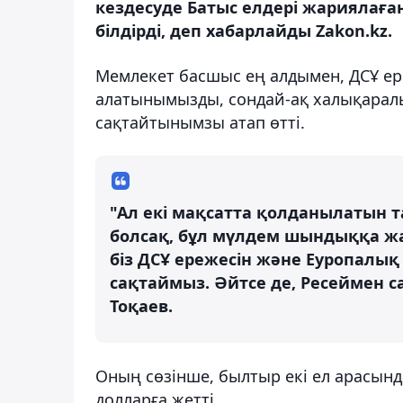
кездесуде Батыс елдері жариялаға
білдірді, деп хабарлайды Zakon.kz.
Мемлекет басшыс ең алдымен, ДСҰ е
алатынымызды, сондай-ақ халықарал
сақтайтынымзы атап өтті.
"Ал екі мақсатта қолданылатын 
болсақ, бұл мүлдем шындыққа жа
біз ДСҰ ережесін және Еуропалы
сақтаймыз. Әйтсе де, Ресеймен с
Тоқаев.
Оның сөзінше, былтыр екі ел арасын
долларға жетті.