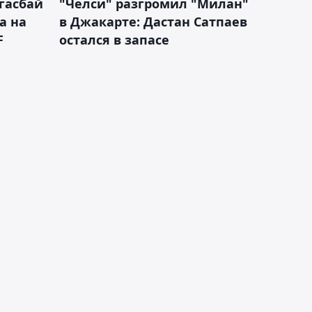
гасбай
"Челси" разгромил "Милан"
а на
в Джакарте: Дастан Сатпаев
F
остался в запасе