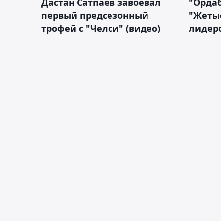
Дастан Сатпаев завоевал
"Орда
первый предсезонный
"Жетыс
трофей с "Челси" (видео)
лидерс