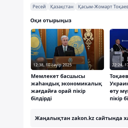
Ресей
Қазақстан
Қасым-Жомарт Тоқае
Оқи отырыңыз
12:38, 10 сәуір 2025
22:24, 
Мемлекет басшысы
Тоқаев
жаһандық экономикалық
Украи
жағдайға орай пікір
өту мү
білдірді
пікір б
Жаңалықтан zakon.kz сайтында х