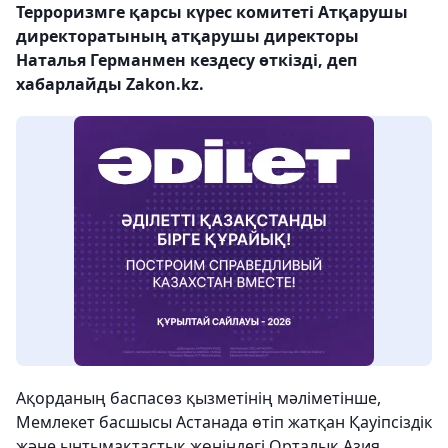
Терроризмге қарсы күрес комитеті Атқарушы
директоратының атқарушы директоры
Наталья Германмен кездесу өткізді, деп
хабарлайды Zakon.kz.
Ақорданың баспасөз қызметінің мәліметінше,
Мемлекет басшысы Астанада өтіп жатқан Қауіпсіздік
және ынтымақтастық жөніндегі Орталық Азия