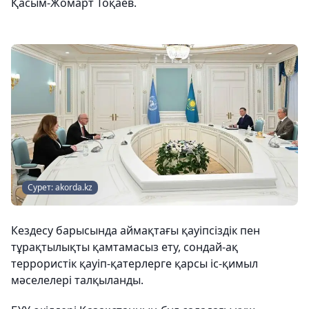
Қасым-Жомарт Тоқаев.
Сурет: akorda.kz
Кездесу барысында аймақтағы қауіпсіздік пен
тұрақтылықты қамтамасыз ету, сондай-ақ
террористік қауіп-қатерлерге қарсы іс-қимыл
мәселелері талқыланды.