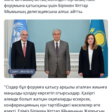
форумына қатысқаны үшін Біріккен Ұлттар
Ұйымының делегациясына алғыс айтты.
Сурет: akorda.kz
"Сіздер бұл форумға қатысу арқылы аталған жиынға
маңызды қолдау көрсетіп отырсыздар. Қазіргі
әлемде болып жатқан оқиғаларды ескерсек,
конференцияның күн тәртібіндегі мәселелер өте
өзекті. Еліміз Біріккен Ұлттар Ұйымының Жарғысын