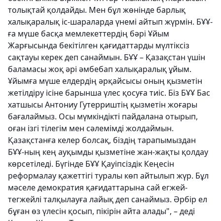
толықтай қолдайды. Мен бұл жөнінде барлық
халықаралық іс-шараларда үнемі айтып жүрмін. БҰҰ-
ға мүше басқа мемлекеттердің бәрі Ұйым
Жарғысында бекітілген қағидаттарды мүлтіксіз
сақтауы керек деп санаймын. БҰҰ – Қазақстан үшін
баламасы жоқ әрі әмбебап халықаралық ұйым.
Ұйымға мүше елдердің әрқайсысы оның қызметін
жетілдіру ісіне барынша үлес қосуға тиіс. Біз БҰҰ Бас
хатшысы Антониу Гутерриштің қызметін жоғары
бағалаймыз. Осы мүмкіндікті пайдалана отырып,
оған ізгі тілегім мен сәлемімді жолдаймын.
Қазақстанға келер болсақ, біздің тарапымыздан
БҰҰ-ның кең ауқымды қызметіне жан-жақты қолдау
көрсетіледі. Бүгінде БҰҰ Қауіпсіздік Кеңесін
реформалау қажеттігі туралы көп айтылып жүр. Бұл
мәселе демократия қағидаттарына сай егжей-
тегжейлі талқылауға лайық деп санаймыз. Әрбір ел
бұған өз үлесін қосып, пікірін айта алады", – деді