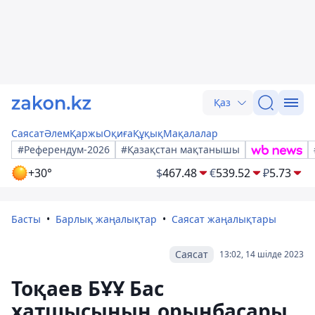
Қаз
Саясат
Әлем
Қаржы
Оқиға
Құқық
Мақалалар
#Референдум-2026
#Қазақстан мақтанышы
+30°
$
467.48
€
539.52
₽
5.73
Басты
Барлық жаңалықтар
Саясат жаңалықтары
Саясат
13:02, 14 шілде 2023
Тоқаев БҰҰ Бас
хатшысының орынбасары