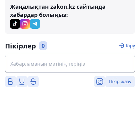
Жаңалықтан zakon.kz сайтында
хабардар болыңыз:
Пікірлер
0
Кіру
Пікір жазу