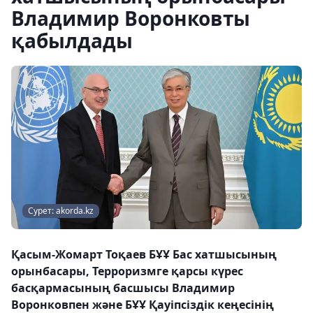
Владимир Воронковты
қабылдады
Сурет: akorda.kz
Қасым-Жомарт Тоқаев БҰҰ Бас хатшысының
орынбасары, Терроризмге қарсы күрес
басқармасының басшысы Владимир
Воронковпен және БҰҰ Қауіпсіздік кеңесінің