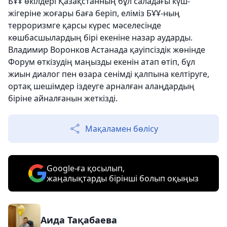
БҰҰ өкілдері Қазақстанның бұл саладағы күш-
жігеріне жоғары баға беріп, еліміз БҰҰ-ның
терроризмге қарсы күрес мәселесінде
көшбасшылардың бірі екеніне назар аударды.
Владимир Воронков Астанада қауіпсіздік жөнінде
Форум өткізудің маңызды екенін атап өтіп, бұл
жиын диалог пен өзара сенімді қалпына келтіруге,
ортақ шешімдер іздеуге арналған алаңдардың
біріне айналғанын жеткізді.
Мақаламен бөлісу
Google-ға қосылып,
жаңалықтарды бірінші болып оқыңыз
Аида Тақабаева