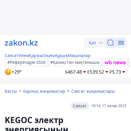
Қаз
Саясат
Әлем
Қаржы
Оқиға
Құқық
Мақалалар
#Референдум-2026
#Қазақстан мақтанышы
+29°
$
467.48
€
539.52
₽
5.73
Басты
Барлық жаңалықтар
Саясат жаңалықтары
Саясат
18:14, 17 шілде 2023
KEGOC электр
энергиясының