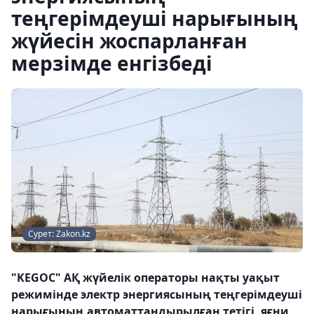
теңгерімдеуші нарығының
жүйесін жоспарланған
мерзімде енгізбеді
Сурет: Zakon.kz
"KEGOC" АҚ жүйелік операторы нақты уақыт
режимінде электр энергиясының теңгерімдеуші
нарығының автоматтандырылған тетігі, яғни