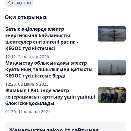
Қазақстан
Оқи отырыңыз
Батыс өңірлерде электр
энергиясына байланысты
шектеулер енгізілгені рас па -
KEGOC түсініктемесі
12:12, 24 қаңтар 2026
Маңғыстау облысындағы электр
қуатының тапшылығына қатысты
KEGOC түсініктеме берді
12:23, 02 мамыр 2023
Жамбыл ГРЭС-інде электр
генерациясын арттыру үшін үшінші
блок іске қосылады
01:50, 11 қараша 2021
Жаңалықтан zakon.kz сайтында