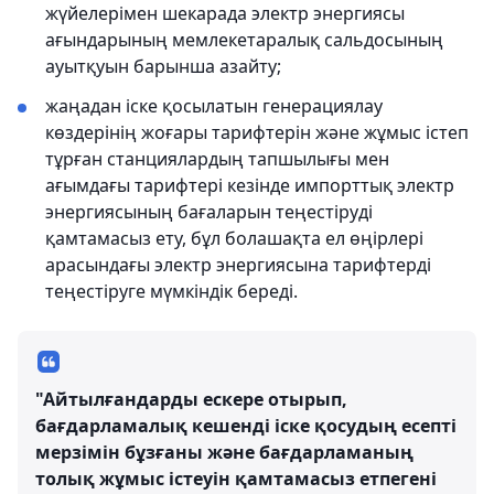
жүйелерімен шекарада электр энергиясы
ағындарының мемлекетаралық сальдосының
ауытқуын барынша азайту;
жаңадан іске қосылатын генерациялау
көздерінің жоғары тарифтерін және жұмыс істеп
тұрған станциялардың тапшылығы мен
ағымдағы тарифтері кезінде импорттық электр
энергиясының бағаларын теңестіруді
қамтамасыз ету, бұл болашақта ел өңірлері
арасындағы электр энергиясына тарифтерді
теңестіруге мүмкіндік береді.
"Айтылғандарды ескере отырып,
бағдарламалық кешенді іске қосудың есепті
мерзімін бұзғаны және бағдарламаның
толық жұмыс істеуін қамтамасыз етпегені