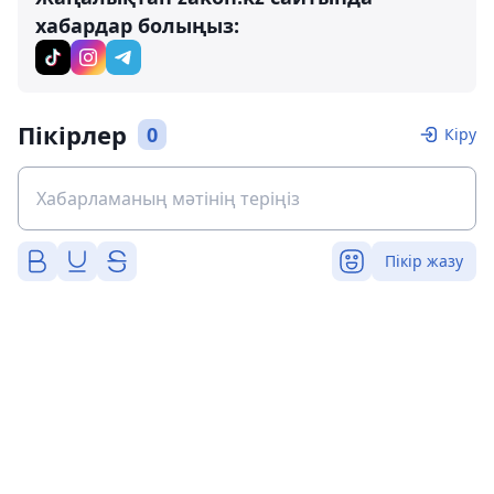
хабардар болыңыз:
Пікірлер
0
Кіру
Пікір жазу