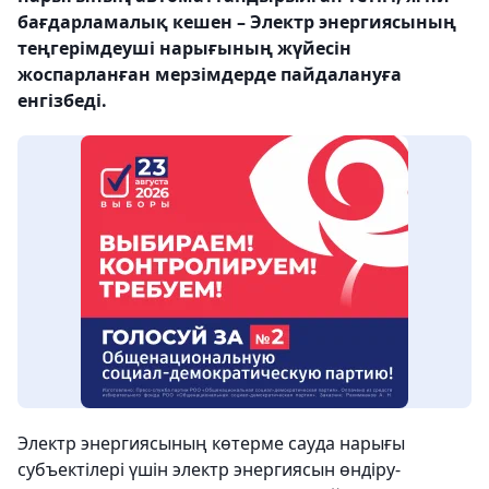
бағдарламалық кешен – Электр энергиясының
теңгерімдеуші нарығының жүйесін
жоспарланған мерзімдерде пайдалануға
енгізбеді.
Электр энергиясының көтерме сауда нарығы
субъектілері үшін электр энергиясын өндіру-