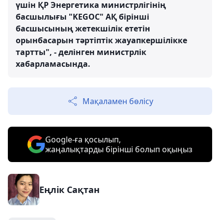
үшін ҚР Энергетика министрлігінің
басшылығы "KEGOC" АҚ бірінші
басшысының жетекшілік ететін
орынбасарын тәртіптік жауапкершілікке
тартты", - делінген министрлік
хабарламасында.
Мақаламен бөлісу
Google-ға қосылып,
жаңалықтарды бірінші болып оқыңыз
Еңлік Сақтан