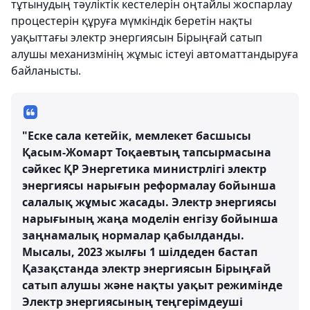
тұтынудың тәуліктік кестелерін оңтайлы жоспарлау
процестерін құруға мүмкіндік беретін нақты
уақыттағы электр энергиясын Бірыңғай сатып
алушы механизмінің жұмыс істеуі автоматтандыруға
байланысты.
"Еске сала кетейік, мемлекет басшысы
Қасым-Жомарт Тоқаевтың тапсырмасына
сәйкес ҚР Энергетика министрлігі электр
энергиясы нарығын реформалау бойынша
салалық жұмыс жасады. Электр энергиясы
нарығының жаңа моделін енгізу бойынша
заңнамалық нормалар қабылданды.
Мысалы, 2023 жылғы 1 шілдеден бастап
Қазақстанда электр энергиясын Бірыңғай
сатып алушы және нақты уақыт режимінде
Электр энергиясының теңгерімдеуші