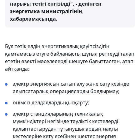
нарығы тетігі енгізілді", - делінген
энергетика министрлігінің
хабарламасында.
Бұл тетік елдің энергетикалық қауіпсіздігін
қамтамасыз етуге байланысты шұғыл реттеуді талап
ететін өзекті мәселелерді шешуге бағытталған, атап
айтқанда:
электр энергиясын сатып алу және сату кезінде
алыпсатарлық операцияларды болдырмау;
өнімсіз делдалдарды қысқарту;
электр станцияларының техникалық
мүмкіндіктері негізінде тәуліктік кестелерді
қалыптастырудан тұтынушылардың нақты
кестелеріне кету есебінен шектес энергия