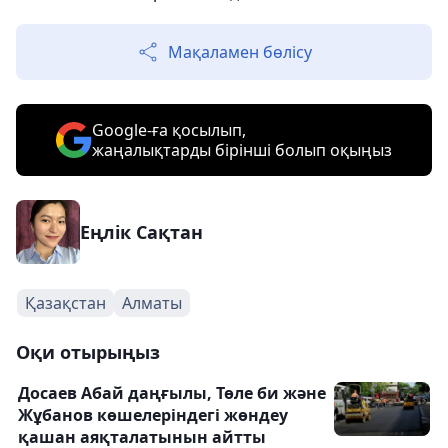
Мақаламен бөлісу
Google-ға қосылып,
жаңалықтарды бірінші болып оқыңыз
Еңлік Сақтан
Қазақстан
Алматы
Оқи отырыңыз
Досаев Абай даңғылы, Төле би және
Жұбанов көшелеріндегі жөндеу
қашан аяқталатынын айтты