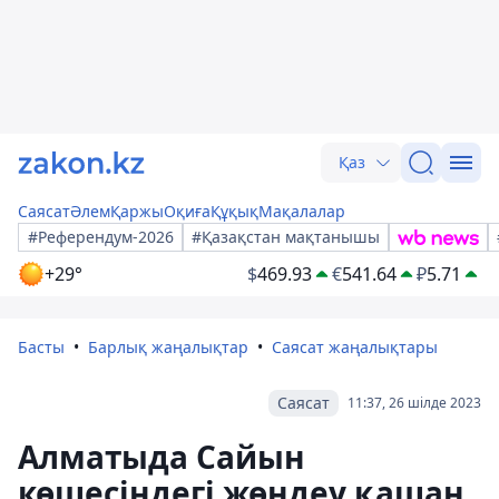
Қаз
Саясат
Әлем
Қаржы
Оқиға
Құқық
Мақалалар
#Референдум-2026
#Қазақстан мақтанышы
+29°
$
469.93
€
541.64
₽
5.71
Басты
Барлық жаңалықтар
Саясат жаңалықтары
Саясат
11:37, 26 шілде 2023
Алматыда Сайын
көшесіндегі жөндеу қашан