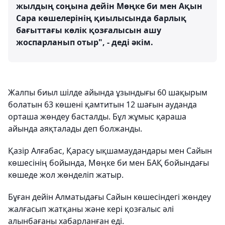
жылдың соңына дейін Мөңке би мен Ақын
Сара көшелерінің қиылысында барлық
бағыттағы көлік қозғалысын ашу
жоспарланып отыр", - деді әкім.
Жалпы биыл шілде айында ұзындығы 60 шақырым
болатын 63 көшені қамтитын 12 шағын ауданда
орташа жөндеу басталды. Бұл жұмыс қараша
айында аяқталады деп болжанды.
Қазір Алғабас, Қарасу ықшамаудандары мен Сайын
көшесінің бойында, Мөңке би мен БАҚ бойындағы
көшеде жол жөнделіп жатыр.
Бұған дейін Алматыдағы Сайын көшесіндегі жөндеу
жалғасып жатқаны және кері қозғалыс әлі
алынбағаны хабарланған еді.