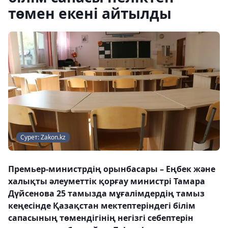
төмен екені айтылды
Сурет: Zakon.kz
Премьер-министрдің орынбасары – Еңбек және
халықты әлеуметтік қорғау министрі Тамара
Дүйсенова 25 тамызда мұғалімдердің тамыз
кеңесінде Қазақстан мектептеріндегі білім
сапасының төмендігінің негізгі себептерін