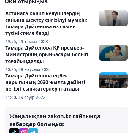
Оқи отырыңыз
Астанаға көшіп келушілердің
санына шектеу енгізілуі мүмкін:
Тамара Дүйсенова өз сөзіне
түсініктеме берді
19:55, 29 тамыз 2023
Тамара Дүйсенова ҚР премьер-
министрінің орынбасары болып
тағайындалды
10:25, 08 маусым 2023
Тамара Дүйсенова еңбек
нарығының 2030 жылға дейінгі
негізгі сын-қатерлерін атады
11:40, 19 сәуір 2022
Жаңалықтан zakon.kz сайтында
хабардар болыңыз: