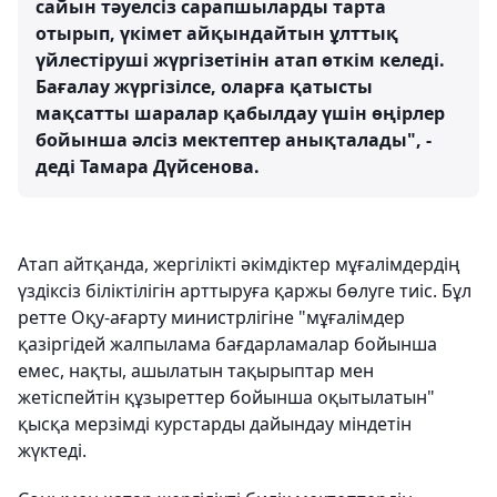
сайын тәуелсіз сарапшыларды тарта
отырып, үкімет айқындайтын ұлттық
үйлестіруші жүргізетінін атап өткім келеді.
Бағалау жүргізілсе, оларға қатысты
мақсатты шаралар қабылдау үшін өңірлер
бойынша әлсіз мектептер анықталады", -
деді Тамара Дүйсенова.
Атап айтқанда, жергілікті әкімдіктер мұғалімдердің
үздіксіз біліктілігін арттыруға қаржы бөлуге тиіс. Бұл
ретте Оқу-ағарту министрлігіне "мұғалімдер
қазіргідей жалпылама бағдарламалар бойынша
емес, нақты, ашылатын тақырыптар мен
жетіспейтін құзыреттер бойынша оқытылатын"
қысқа мерзімді курстарды дайындау міндетін
жүктеді.