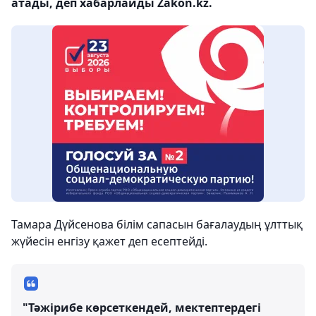
атады, деп хабарлайды Zakon.kz.
Тамара Дүйсенова білім сапасын бағалаудың ұлттық
жүйесін енгізу қажет деп есептейді.
"Тәжірибе көрсеткендей, мектептердегі