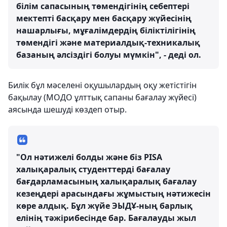
білім сапасының төмендігінің себептері
мектепті басқару мен басқару жүйесінің
нашарлығы, мұғалімдердің біліктілігінің
төмендігі және материалдық-техникалық
базаның әлсіздігі болуы мүмкін", - деді ол.
Билік бұл мәселені оқушылардың оқу жетістігін
бақылау (MOДО ұлттық сапаны бағалау жүйесі)
аясында шешуді көздеп отыр.
"Ол нәтижелі болды және біз PISA
халықаралық студенттерді бағалау
бағдарламасының халықаралық бағалау
кезеңдері арасындағы жұмыстың нәтижесін
көре алдық. Бұл жүйе ЭЫДҰ-ның барлық
елінің тәжірибесінде бар. Бағалауды жыл