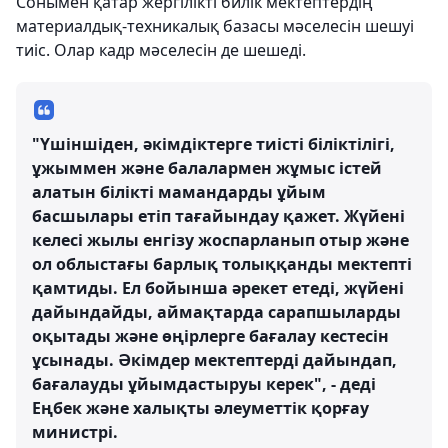
Сонымен қатар жергілікті билік мектептердің
материалдық-техникалық базасы мәселесін шешуі
тиіс. Олар кадр мәселесін де шешеді.
"Үшіншіден, әкімдіктерге тиісті біліктілігі,
ұжыммен және балалармен жұмыс істей
алатын білікті мамандарды ұйым
басшылары етіп тағайындау қажет. Жүйені
келесі жылы енгізу жоспарланып отыр және
ол облыстағы барлық толыққанды мектепті
қамтиды. Ел бойынша әрекет етеді, жүйені
дайындайды, аймақтарда сарапшыларды
оқытады және өңірлерге бағалау кестесін
ұсынады. Әкімдер мектептерді дайындап,
бағалауды ұйымдастыруы керек", - деді
Еңбек және халықты әлеуметтік қорғау
министрі.