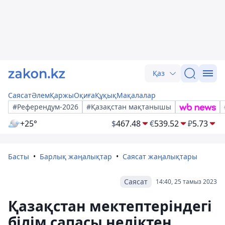
Қаз
Саясат
Әлем
Қаржы
Оқиға
Құқық
Мақалалар
#Референдум-2026
#Қазақстан мақтанышы
+25°
$
467.48
€
539.52
₽
5.73
Басты
Барлық жаңалықтар
Саясат жаңалықтары
Саясат
14:40, 25 тамыз 2023
Қазақстан мектептеріндегі
білім сапасы неліктен