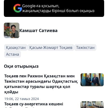
Google-ға қосылып,
жаңалықтарды бірінші болып оқыңыз
Камшат Сатиева
Қазақстан
Қасым-Жомарт Тоқаев
Тәжікстан
Астана
Оқи отырыңыз
Тоқаев пен Рахмон Қазақстан мен
Тәжікстан арасындағы Одақтастық
қатынастар туралы шартқа қол
қойды
19:06, 22 тамыз 2024
Тоқаев су-энергетика кешені