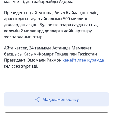
мәлім етті, деп хабарлайды Ақорда.
Президенттің айтуынша, биыл 6 айда қос елдің
арасындағы тауар айналымы 500 миллион
доллардан асқан. Бұл ретте өзара сауда-саттық
көлемін 2 миллиард долларға дейін арттыру
жоспарланып отыр.
Айта кетсек, 24 тамызда Астанада Мемлекет
басшысы Қасым-Жомарт Тоқаев пен Тәжікстан
Президенті Эмомали Рахмон
кеңейтілген құрамда
келіссөз жүргізді.
Мақаламен бөлісу