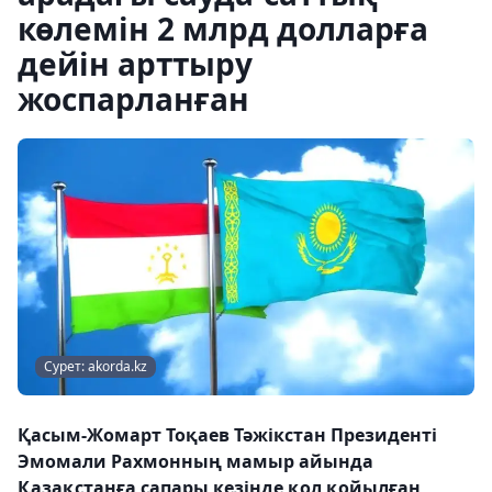
көлемін 2 млрд долларға
дейін арттыру
жоспарланған
Сурет: akorda.kz
Қасым-Жомарт Тоқаев Тәжікстан Президенті
Эмомали Рахмонның мамыр айында
Қазақстанға сапары кезінде қол қойылған