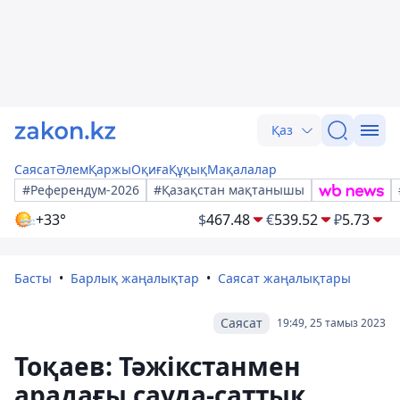
Қаз
Саясат
Әлем
Қаржы
Оқиға
Құқық
Мақалалар
#Референдум-2026
#Қазақстан мақтанышы
+33°
$
467.48
€
539.52
₽
5.73
Басты
Барлық жаңалықтар
Саясат жаңалықтары
Саясат
19:49, 25 тамыз 2023
Тоқаев: Тәжікстанмен
арадағы сауда-саттық