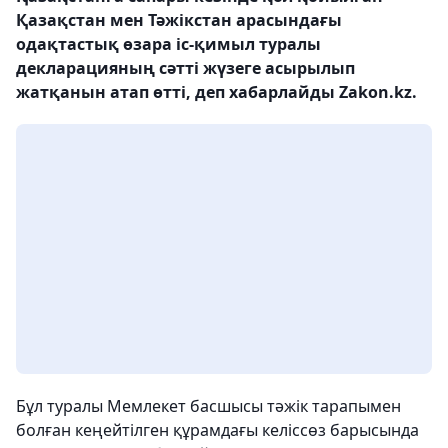
Қазақстан мен Тәжікстан арасындағы
одақтастық өзара іс-қимыл туралы
декларацияның сәтті жүзеге асырылып
жатқанын атап өтті, деп хабарлайды Zakon.kz.
Бұл туралы Мемлекет басшысы тәжік тарапымен
болған кеңейтілген құрамдағы келіссөз барысында