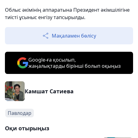
Облыс әкімінің аппаратына Президент әкімшілігіне
тиісті ұсыныс енгізу тапсырылды.
Мақаламен бөлісу
Google-ға қосылып,
жаңалықтарды бірінші болып оқыңыз
Камшат Сатиева
Павлодар
Оқи отырыңыз