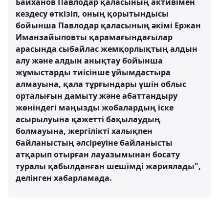
Байханов Павлодар қаласының активімен
кездесу өткізіп, оның қорытындысы
бойынша Павлодар қаласының әкімі Ержан
Иманзайыповты қарамағындағылар
арасында сыбайлас жемқорлықтың алдын
алу және алдын анықтау бойынша
жұмыстарды тиісінше ұйымдастыра
алмауына, қала тұрғындары үшін облыс
орталығын дамыту және абаттандыру
жөніндегі маңызды жобалардың іске
асырылуына қажетті бақылаудың
болмауына, жергілікті халықпен
байланыстың әлсіреуіне байланысты
атқарып отырған лауазымынан босату
туралы қабылданған шешімді жариялады",
делінген хабарламада.