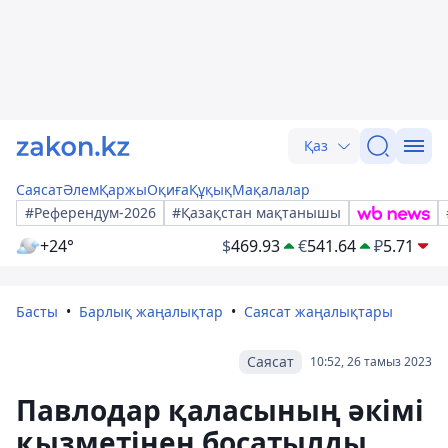
Қаз
Саясат
Әлем
Қаржы
Оқиға
Құқық
Мақалалар
#Референдум-2026
#Қазақстан мақтанышы
+24°
$
469.93
€
541.64
₽
5.71
Басты
Барлық жаңалықтар
Саясат жаңалықтары
Саясат
10:52, 26 тамыз 2023
Павлодар қаласының әкімі
қызметінен босатылды