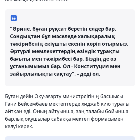
"Әрине, бұған рұқсат беретін елдер бар.
Сондықтан бұл мәселеде халықаралық
тәжірибенің екіұшты екенін көріп отырмыз.
Әртүрлі мемлекеттердің өзіндік тұрақты
бағыты мен тәжірибесі бар. Біздің де өз
ұстанымымыз бар. Ол - Конституция мен
зайырлылықты сақтау", - деді ол.
Бұған дейін Оқу-ағарту министрлігінің басшысы
Ғани Бейсембаев мектептерде хиджаб кию туралы
айтқан еді. Оның айтуынша, заң талабы бойынша
барлық оқушылар сабаққа мектеп формасымен
келуі керек.