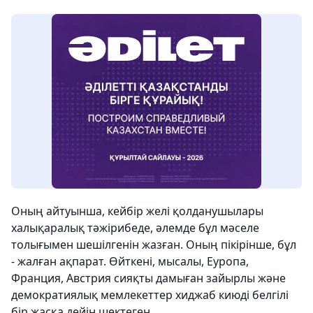
Оның айтуынша, кейбір желі қолданушылары
халықаралық тәжірибеде, әлемде бұл мәселе
толығымен шешілгенін жазған. Оның пікірінше, бұл
- жалған ақпарат. Өйткені, мысалы, Еуропа,
Франция, Австрия сияқты дамыған зайырлы және
демократиялық мемлекеттер хиджаб киюді белгілі
бір жасқа дейін шектеген.