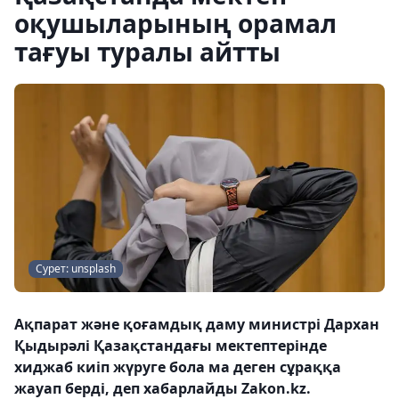
оқушыларының орамал
тағуы туралы айтты
Сурет: unsplash
Ақпарат және қоғамдық даму министрі Дархан
Қыдырәлі Қазақстандағы мектептерінде
хиджаб киіп жүруге бола ма деген сұраққа
жауап берді, деп хабарлайды Zakon.kz.