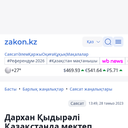
Қаз
Саясат
Әлем
Қаржы
Оқиға
Құқық
Мақалалар
#Референдум-2026
#Қазақстан мақтанышы
+27°
$
469.93
€
541.64
₽
5.71
Басты
Барлық жаңалықтар
Саясат жаңалықтары
Саясат
13:49, 28 тамыз 2023
Дархан Қыдырәлі
Қазақстанда мектеп