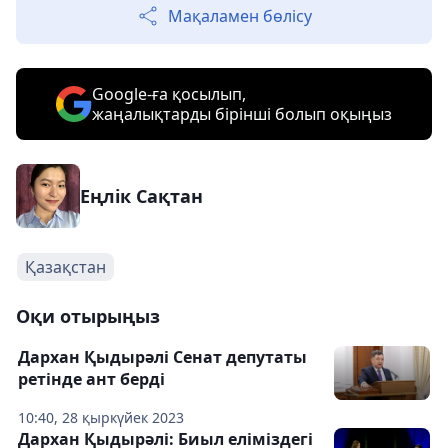
Мақаламен бөлісу
Google-ға қосылып,
жаңалықтарды бірінші болып оқыңыз
Еңлік Сақтан
Қазақстан
Оқи отырыңыз
Дархан Қыдырәлі Сенат депутаты
ретінде ант берді
10:40, 28 қыркүйек 2023
Дархан Қыдырәлі: Биыл еліміздегі