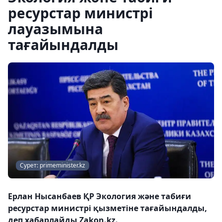
ресурстар министрі
лауазымына
тағайындалды
Сурет: primeminister.kz
Ерлан Нысанбаев ҚР Экология және табиғи
ресурстар министрі қызметіне тағайындалды,
деп хабарлайды Zakon.kz.