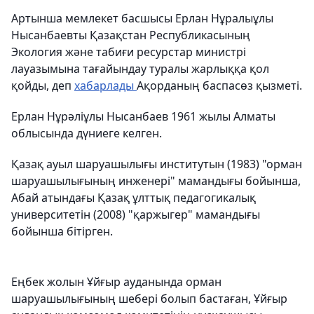
Артынша мемлекет басшысы Ерлан Нұралыұлы
Нысанбаевты Қазақстан Республикасының
Экология және табиғи ресурстар министрі
лауазымына тағайындау туралы жарлыққа қол
қойды, деп
хабарлады
Ақорданың баспасөз қызметі.
Ерлан Нұрәліұлы Нысанбаев 1961 жылы Алматы
облысында дүниеге келген.
Қазақ ауыл шаруашылығы институтын (1983) "орман
шаруашылығының инженері" мамандығы бойынша,
Абай атындағы Қазақ ұлттық педагогикалық
университетін (2008) "қаржыгер" мамандығы
бойынша бітірген.
Еңбек жолын Ұйғыр ауданында орман
шаруашылығының шебері болып бастаған, Ұйғыр