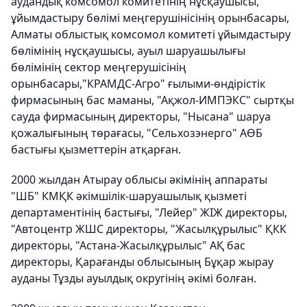
аудандық комсомол комитетінің нұсқаушысы,
ұйымдастыру бөлімі меңгерушінісінің орынбасары,
Алматы облыстық комсомол комитеті ұйымдастыру
бөлімінің нұсқаушысы, ауыл шаруашылығы
бөлімінің сектор меңгерушісінің
орынбасары,"КРАМДС-Агро" ғылыми-өндірістік
фирмасының бас маманы, "Ақжол-ИМПЭКС" сыртқы
сауда фирмасының директоры, "Нысана" шаруа
қожалығының төрағасы, "Сельхозэнерго" АӨБ
бастығы қызметтерін атқарған.
2000 жылдан Атырау облысы әкімінің аппараты
"ШБ" КМҚК әкімшілік-шаруашылық қызметі
департаментінің бастығы, "Лейер" ЖІЖ директоры,
"Автоцентр ЖШС директоры, "Жасылқұрылыс" ҚКК
директоры, "Астана-Жасылқұрылыс" АҚ бас
директоры, Қарағанды облысының Бұқар жырау
ауданы Тұзды ауылдық округінің әкімі болған.