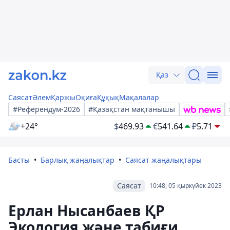
Қаз
Саясат
Әлем
Қаржы
Оқиға
Құқық
Мақалалар
#Референдум-2026
#Қазақстан мақтанышы
+24°
$
469.93
€
541.64
₽
5.71
Басты
Барлық жаңалықтар
Саясат жаңалықтары
Саясат
10:48, 05 қыркүйек 2023
Ерлан Нысанбаев ҚР
Экология және табиғи