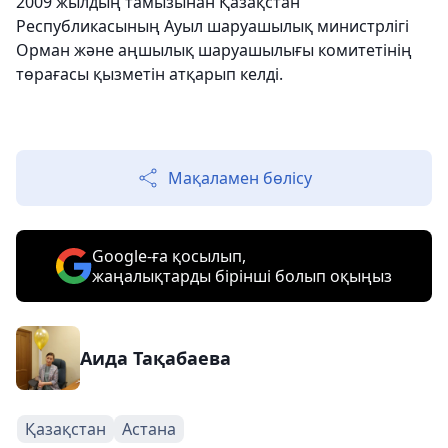
2009 жылдың тамызынан Қазақстан
Республикасының Ауыл шаруашылық министрлігі
Орман және аңшылық шаруашылығы комитетінің
төрағасы қызметін атқарып келді.
Мақаламен бөлісу
Google-ға қосылып,
жаңалықтарды бірінші болып оқыңыз
Аида Тақабаева
Қазақстан
Астана