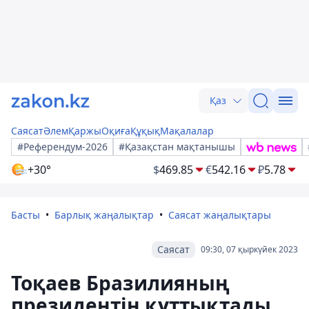
Қаз
Саясат
Әлем
Қаржы
Оқиға
Құқық
Мақалалар
#Референдум-2026
#Қазақстан мақтанышы
+30°
$
469.85
€
542.16
₽
5.78
Басты
Барлық жаңалықтар
Саясат жаңалықтары
Саясат
09:30, 07 қыркүйек 2023
Тоқаев Бразилияның
президентін құттықтады