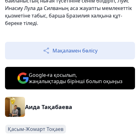
байланыстың нығая түсетініне сенім білдіріп, Луис
Инасиу Лула да Силваның аса жауапты мемлекеттік
қызметіне табыс, барша Бразилия халқына құт-
береке тіледі.
Мақаламен бөлісу
Google-ға қосылып,
жаңалықтарды бірінші болып оқыңыз
Аида Тақабаева
Қасым-Жомарт Тоқаев