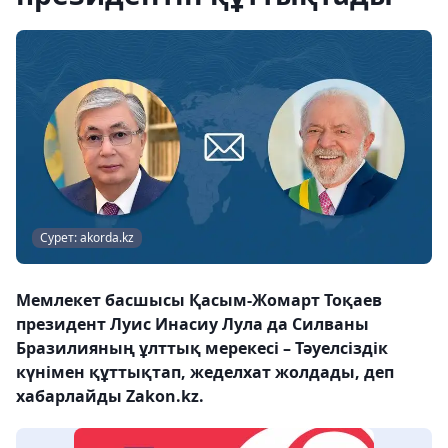
Сурет: akorda.kz
Мемлекет басшысы Қасым-Жомарт Тоқаев
президент Луис Инасиу Лула да Силваны
Бразилияның ұлттық мерекесі – Тәуелсіздік
күнімен құттықтап, жеделхат жолдады, деп
хабарлайды Zakon.kz.