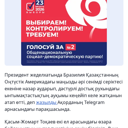
Президент жеделхатында Бразилия Қазақстанның
Оңтүстік Америкадағы маңызды әрі сенімді серіктесі
екеніне назар аударып, дәстүрлі достық рухындағы
ынтымақтастықтың ауқымы кеңейіп келе жатқанын
атап өтті, деп
жазылды
Ақорданың Telegram
арнасындағы парақшасында.
Қасым-Жомарт Тоқаев екі ел арасындағы өзара