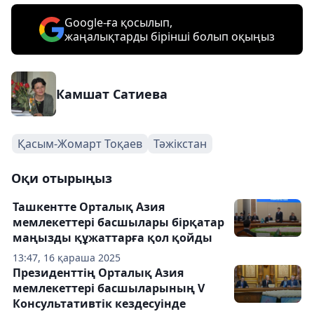
Google-ға қосылып,
жаңалықтарды бірінші болып оқыңыз
Камшат Сатиева
Қасым-Жомарт Тоқаев
Тәжікстан
Оқи отырыңыз
Ташкентте Орталық Азия
мемлекеттері басшылары бірқатар
маңызды құжаттарға қол қойды
13:47, 16 қараша 2025
Президенттің Орталық Азия
мемлекеттері басшыларының V
Консультативтік кездесуінде