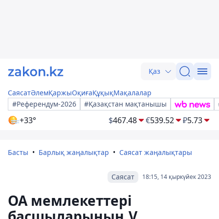
Қаз
Саясат
Әлем
Қаржы
Оқиға
Құқық
Мақалалар
#Референдум-2026
#Қазақстан мақтанышы
+33°
$
467.48
€
539.52
₽
5.73
Басты
Барлық жаңалықтар
Саясат жаңалықтары
Саясат
18:15, 14 қыркүйек 2023
ОА мемлекеттері
басшыларының V