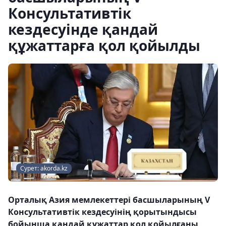
Консультативтік
кездесуінде қандай
құжаттарға қол қойылды
Сурет: akorda.kz
Орталық Азия мемлекеттері басшыларының V
Консультативтік кездесуінің қорытындысы
бойынша қандай құжаттар қол қойылғаны