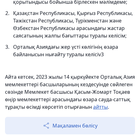
қорытындысы бойынша бірлескен мәлімдеме;
Қазақстан Республикасы, Қырғыз Республикасы,
Тәжікстан Республикасы, Түрікменстан және
Өзбекстан Республикасы арасындағы жастар
саясатының жалпы бағыттары туралы келісім;
Орталық Азиядағы жер үсті көлігінің өзара
байланысын нығайту туралы келісіv3
Айта кетсек, 2023 жылы 14 қыркүйекте Орталық Азия
мемлекеттері басшыларының кездесуінде сөйлеген
сөзінде Мемлекет басшысы Қасым-Жомарт Тоқаев
өңір мемлекеттері арасындағы өзара сауда-саттық
тұрақты өсімді көрсетіп отырғанын
айтты
.
Мақаламен бөлісу