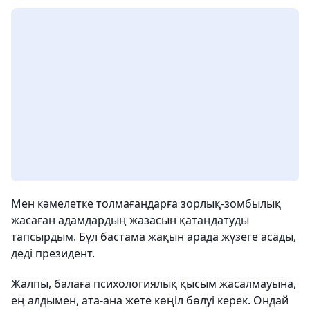
Мен кәмелетке толмағандарға зорлық-зомбылық
жасаған адамдардың жазасын қатаңдатуды
тапсырдым. Бұл бастама жақын арада жүзеге асады,
деді президент.
Жалпы, балаға психологиялық қысым жасалмауына,
ең алдымен, ата-ана жете көңіл бөлуі керек. Ондай