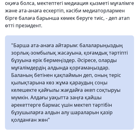
оқиға болса, мектептегі медиация қызметі мұғалімге
және ата-анаға ескертіп, кәсіби медиаторлармен
бірге балаға барынша көмек беруге тиіс, - деп атап
өтті президент.
"Барша ата-анаға айтарым: балаларыңыздың
зорлық-зомбылық жасауына, қоғамдық тәртіпті
бұзуына ерік бермеңіздер. Әсіресе, оларды
мұғалімдердің алдында қорғамаңыздар.
Баланың бетінен қақпаймын деп, оның теріс
қылықтарына көз жұма қараудың соңы
келешекте қайғылы жағдайға әкеп соқтыруы
мүмкін. Алдағы уақытта заңға қайшы
әрекеттерге бармас үшін мектеп тәртібін
бұзушыларға алдын алу шараларын қазір
қолданған жөн"