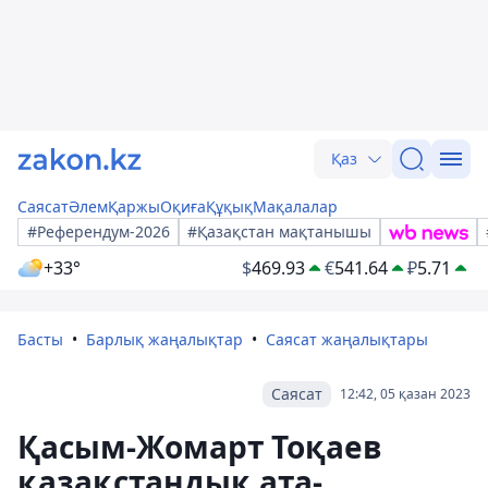
Қаз
Саясат
Әлем
Қаржы
Оқиға
Құқық
Мақалалар
#Референдум-2026
#Қазақстан мақтанышы
+33°
$
469.93
€
541.64
₽
5.71
Басты
Барлық жаңалықтар
Саясат жаңалықтары
Саясат
12:42, 05 қазан 2023
Қасым-Жомарт Тоқаев
қазақстандық ата-