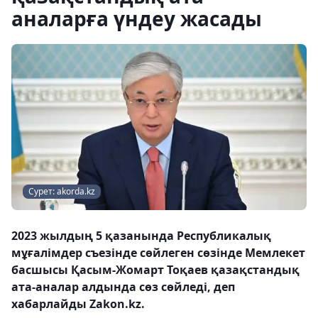
аналарға үндеу жасады
Сурет: akorda.kz
2023 жылдың 5 қазанында Республикалық
мұғалімдер съезінде сөйлеген сөзінде Мемлекет
басшысы Қасым-Жомарт Тоқаев қазақстандық
ата-аналар алдында сөз сөйледі, деп
хабарлайды Zakon.kz.