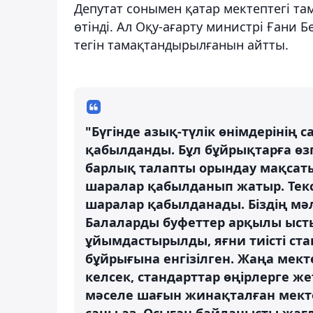
Депутат сонымен қатар мектептегі та
өтінді. Ал Оқу-ағарту министрі Ғани
тегін тамақтандырылғанын айтты.
"Бүгінде азық-түлік өнімдерінің
қабылданды. Бұл бұйрықтарға өзге
барлық талапты орындау мақсатын
шаралар қабылданып жатыр. Текс
шаралар қабылданады. Біздің мә
Балаларды буфеттер арқылы ыст
ұйымдастырылды, яғни тиісті ста
бұйрығына енгізілген. Жаңа мект
келсек, стандарттар өңірлерге жет
мәселе шағын жинақталған мекте
саны аз. Осыған байланысты жағд