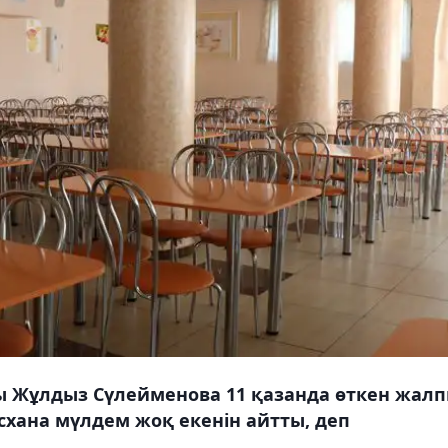
ты Жұлдыз Сүлейменова 11 қазанда өткен жал
асхана мүлдем жоқ екенін айтты, деп