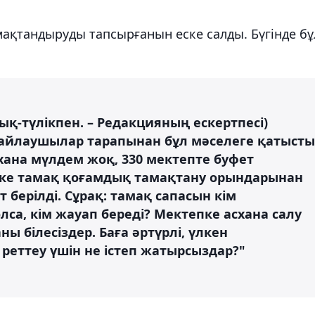
ақтандыруды тапсырғанын еске салды. Бүгінде бұ
ық-түлікпен. – Редакцияның ескертпесі)
 сайлаушылар тарапынан бұл мәселеге қатысты
асхана мүлдем жоқ, 330 мектепте буфет
пке тамақ қоғамдық тамақтану орындарынан
т берілді. Сұрақ: тамақ сапасын кім
са, кім жауап береді? Мектепке асхана салу
ны білесіздер. Баға әртүрлі, үлкен
реттеу үшін не істеп жатырсыздар?"