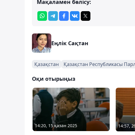
Мақаламен бөлісу:
Еңлік Сақтан
Қазақстан
Қазақстан Республикасы Парл
Оқи отырыңыз
14:20, 15 қазан 2025
14:57, 