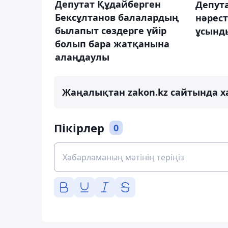
Депутат Құдайберген
Депута
Бексұлтанов балалардың
нәрест
былапыт сөздерге үйір
ұсынд
болып бара жатқанына
алаңдаулы
Жаңалықтан zakon.kz сайтында х
Пікірлер
0