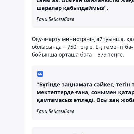
шаралар қабылдаймыз".
Ғани Бейсембаев
Оқу-ағарту министрінің айтуынша, қаз
облысында – 750 теңге. Ең төменгі бағ
бойынша орташа баға – 579 теңге.
"Бүгінде заңнамаға сәйкес, тегін
мектептерде ғана, сонымен қата
қамтамасыз етіледі. Осы заң жоб
Ғани Бейсембаев