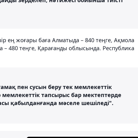
ір ең жоғары баға Алматыда – 840 теңге, Ақмола
а – 480 теңге, Қарағанды ​​облысында. Республика
 тамақ пен сусын беру тек мемлекеттік
р мемлекеттік тапсырыс бар мектептерде
асы қабылданғанда мәселе шешіледі".