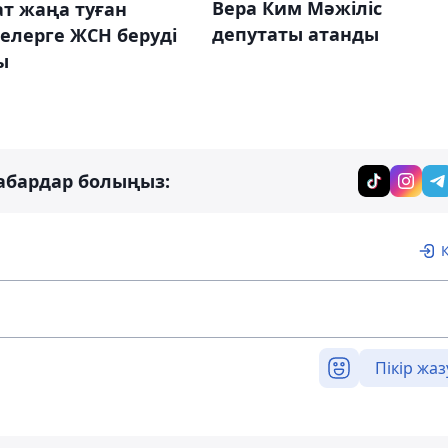
Вера Ким Мәжіліс
т жаңа туған
депутаты атанды
елерге ЖСН беруді
ы
абардар болыңыз:
Пікір жаз