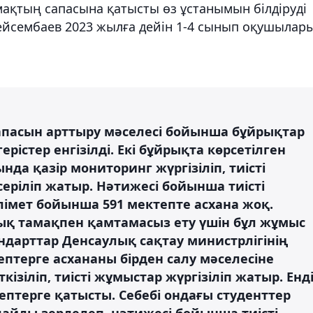
мақтың сапасына қатысты өз ұстанымын білдіруді
 Бейсембаев 2023 жылға дейін 1-4 сынып оқушылар
 сапасын арттыру мәселесі бойынша бұйрықтар
рістер енгізілді. Екі бұйрықта көрсетілген
да қазір мониторинг жүргізіліп, тиісті
еріліп жатыр. Нәтижесі бойынша тиісті
лімет бойынша 591 мектепте асхана жоқ.
ық тамақпен қамтамасыз ету үшін бұл жұмыс
ндарттар Денсаулық сақтау министрлігінің
ептерге асхананы бірден салу мәселесіне
кізіліп, тиісті жұмыстар жүргізіліп жатыр. Енд
птерге қатысты. Себебі ондағы студенттер
айды зерделеп, нәтижесі бойынша тиісті