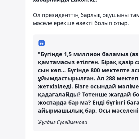
Ол президенттің барлық оқушыны там
мәселе ерекше өзекті болып отыр.
"Бүгінде 1,5 миллион баламыз (аз
қамтамасыз етілген. Бірақ қазір
сын көп... Бүгінде 800 мектепте 
ұйымдастырылған. Ал 288 мекте
жеткізіледі. Бізге осындай мәліме
қадағалайды? Төтенше жағдай бол
жоспарда бар ма? Енді бүгінгі баға
айырмашылық бар. Осы мәселені 
Жұлдыз Сүлейменова