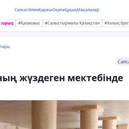
Саясат
Әлем
Қаржы
Оқиға
Құқық
Мақалалар
#Қазақмыс
#Салыстырмалы Қазақстан
#Халық бухг
қтары
Саяс
ның жүздеген мектебінде