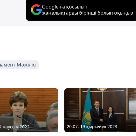
Google-ға қосылып,
жаңалықтарды бірінші болып оқыңыз
амент Мәжілісі
20:07, 19 қыркүйек 2023
29 маусым 2022