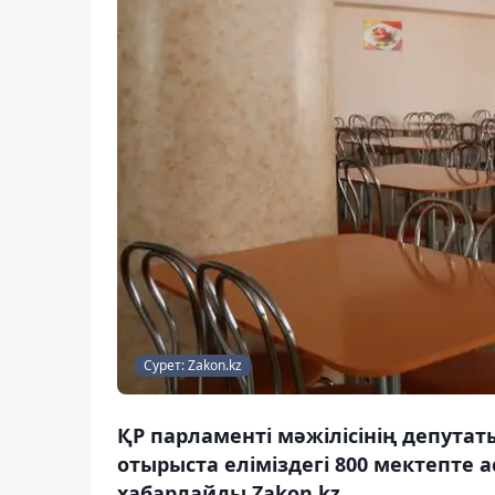
Сурет: Zakon.kz
ҚР парламенті мәжілісінің депута
отырыста еліміздегі 800 мектепте 
хабарлайды Zakon.kz.