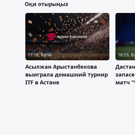
Оқи отырыңыз
17:18, Бүгін
16:53, Б
Асылжан Арыстанбекова
Дастан
выиграла домашний турнир
запас
ITF в Астане
матч "