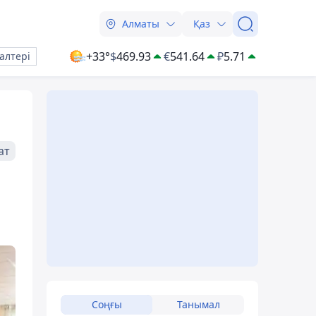
Алматы
Қаз
+33°
$
469.93
€
541.64
₽
5.71
алтері
ат
Соңғы
Танымал