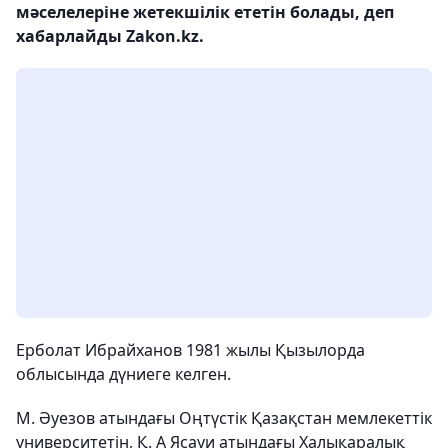
мәселелеріне жетекшілік ететін болады, деп
хабарлайды Zakon.kz.
Ерболат Ибрайханов 1981 жылы Қызылорда
облысында дүниеге келген.
М. Әуезов атындағы Оңтүстік Қазақстан мемлекеттік
университетін, Қ. А Ясауи атындағы Халықаралық