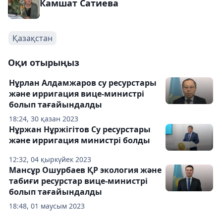
Камшат Сатиева
Қазақстан
Оқи отырыңыз
Нұрлан Алдамжаров су ресурстары
және ирригация вице-министрі
болып тағайындалды
18:24, 30 қазан 2023
Нұржан Нұржігітов Су ресурстары
және ирригация министрі болды
12:32, 04 қыркүйек 2023
Мансұр Ошурбаев ҚР экология және
табиғи ресурстар вице-министрі
болып тағайындалды
18:48, 01 маусым 2023