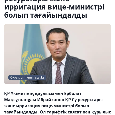
ирригация вице-министрі
болып тағайындалды
Сурет: primeminister.kz
ҚР Үкіметінің қаулысымен Ерболат
Мақсұтханұлы Ибрайханов ҚР Су ресурстары
және ирригация вице-министрі болып
тағайындалды. Ол тарифтік саясат пен құрылыс