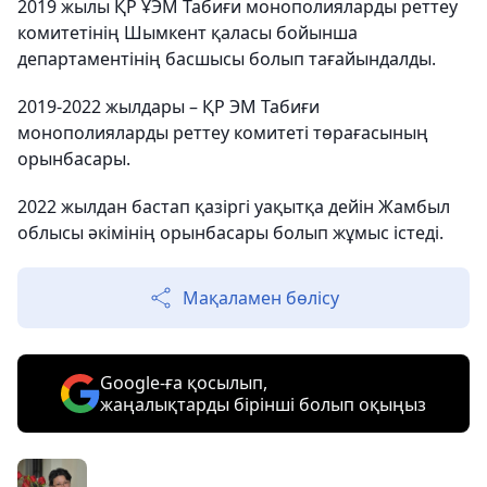
2019 жылы ҚР ҰЭМ Табиғи монополияларды реттеу
комитетінің Шымкент қаласы бойынша
департаментінің басшысы болып тағайындалды.
2019-2022 жылдары – ҚР ЭМ Табиғи
монополияларды реттеу комитеті төрағасының
орынбасары.
2022 жылдан бастап қазіргі уақытқа дейін Жамбыл
облысы әкімінің орынбасары болып жұмыс істеді.
Мақаламен бөлісу
Google-ға қосылып,
жаңалықтарды бірінші болып оқыңыз