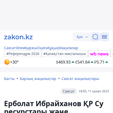
Қаз
Саясат
Әлем
Қаржы
Оқиға
Құқық
Мақалалар
#Референдум-2026
#Қазақстан мақтанышы
+30°
$
469.93
€
541.64
₽
5.71
Басты
Барлық жаңалықтар
Саясат жаңалықтары
Саясат
18:05, 11 қазан 2023
Ерболат Ибрайханов ҚР Су
ресурстары және