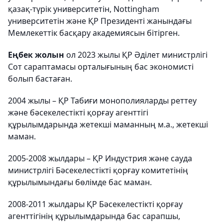
қазақ-түрік университетін, Nottingham
университетін және ҚР Президенті жанындағы
Мемлекеттік басқару академиясын бітірген.
Еңбек жолын
ол 2023 жылы ҚР Әділет министрлігі
Сот сараптамасы орталығының бас экономисті
болып бастаған.
2004 жылы – ҚР Табиғи монополияларды реттеу
және бәсекелестікті қорғау агенттігі
құрылымдарында жетекші маманның м.а., жетекші
маман.
2005-2008 жылдары – ҚР Индустрия және сауда
министрлігі Бәсекелестікті қорғау комитетінің
құрылымындағы бөлімде бас маман.
2008-2011 жылдары ҚР Бәсекелестікті қорғау
агенттігінің құрылымдарында бас сарапшы,