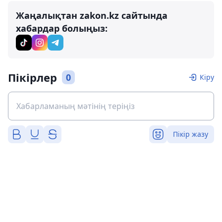
Жаңалықтан zakon.kz сайтында
хабардар болыңыз:
Пікірлер
0
Кіру
Пікір жазу