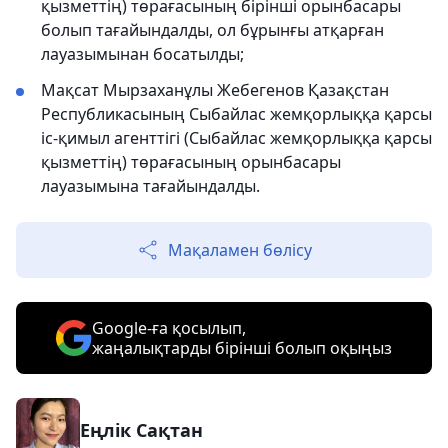
қызметтің) төрағасының бірінші орынбасары
болып тағайындалды, ол бұрынғы атқарған
лауазымынан босатылды;
Мақсат Мырзаханұлы Жебегенов Қазақстан
Республикасының Сыбайлас жемқорлыққа қарсы
іс-қимыл агенттігі (Сыбайлас жемқорлыққа қарсы
қызметтің) төрағасының орынбасары
лауазымына тағайындалды.
Мақаламен бөлісу
Google-ға қосылып,
жаңалықтарды бірінші болып оқыңыз
Еңлік Сақтан