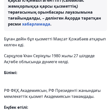
қарсы іс-қимыл агенттігі (Сыбайлас
жемқорлыққа қарсы қызметтің)
төрағасының орынбасары лауазымына
тағайындалды, – делінген Ақорда таратқан
ресми
хабарламада
.
Бұған дейін бұл қызметті Мақсат Қожабаев атқарып
келген еді.
Сарқұлов Ұлан Серікұлы 1980 жылы 27 шілдеде
Ақтөбе облысында дүниеге келді.
Білімі:
РФ ФҚҚ Академиясын, РФ Президенті жанындағы
мемлекеттік қызмет Академиясын тәмамдады.
Еңбек өтілі: