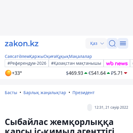
Қаз
Саясат
Әлем
Қаржы
Оқиға
Құқық
Мақалалар
#Референдум-2026
#Қазақстан мақтанышы
+33°
$
469.93
€
541.64
₽
5.71
Басты
Барлық жаңалықтар
Президент
12:31, 21 сәуір 2022
Сыбайлас жемқорлыққа
қарсы іс-қимыл агенттігі