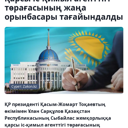
төрағасының жаңа
орынбасары тағайындалды
Сурет: Zakon.kz
ҚР президенті Қасым-Жомарт Тоқаевтың
өкімімен Ұлан Сарқұлов Қазақстан
Республикасының Сыбайлас жемқорлыққа
қарсы іс-қимыл агенттігі төрағасының