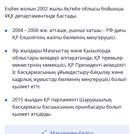
Еңбек жолын 2002 жылы Ақтөбе облысы бойынша
ҰҚК департаментінде бастады.
2004 – 2006 жж. атташе, үшінші хатшы – РФ-дағы
ҚР Елшілігінің жалпы бөлімінің меңгерушісі.
Әр жылдары Маңғыстау және Қызылорда
облыстары әкімдері аппаратында, ҚР премьер-
министрінің көмекшісі, ҚР Президенті әкімшілігі
Іс басқармасының ұйымдастыру-бақылау және
кадрлық жұмыстар бөлімінің меңгерушісі болып
қызмет етті.
2015 жылдан ҚР парламенті Шаруашылық
басқармасы басшысының орынбасары болып
қызмет атқарды.
Мақаламен бөлісу