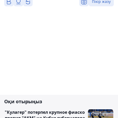
Пікір жазу
Оқи отырыңыз
"Кулагер" потерпел крупное фиаско
против "АКМ" на Кубке губернатора