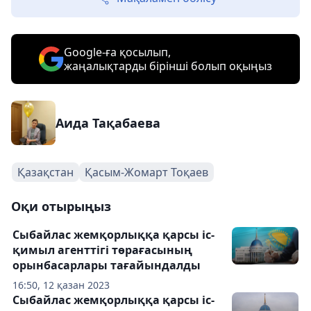
Google-ға қосылып,
жаңалықтарды бірінші болып оқыңыз
Аида Тақабаева
Қазақстан
Қасым-Жомарт Тоқаев
Оқи отырыңыз
Сыбайлас жемқорлыққа қарсы іс-
қимыл агенттігі төрағасының
орынбасарлары тағайындалды
16:50, 12 қазан 2023
Сыбайлас жемқорлыққа қарсы іс-