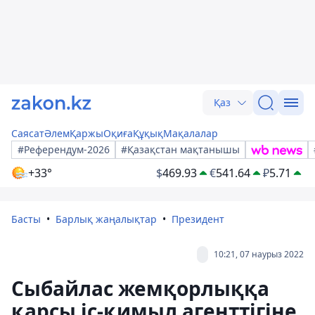
Қаз
Саясат
Әлем
Қаржы
Оқиға
Құқық
Мақалалар
#Референдум-2026
#Қазақстан мақтанышы
+33°
$
469.93
€
541.64
₽
5.71
Басты
Барлық жаңалықтар
Президент
10:21, 07 наурыз 2022
Сыбайлас жемқорлыққа
қарсы іс-қимыл агенттігіне