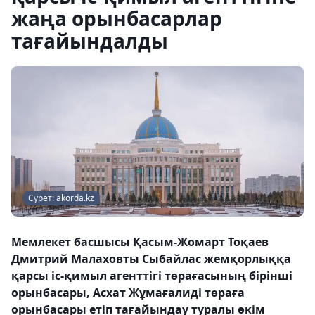
жаңа орынбасарлар
тағайындалды
Сурет: akorda.kz
Мемлекет басшысы Қасым-Жомарт Тоқаев
Дмитрий Малаховты Сыбайлас жемқорлыққа
қарсы іс-қимыл агенттігі төрағасының бірінші
орынбасары, Асхат Жұмағалиді төраға
орынбасары етіп тағайындау туралы өкім