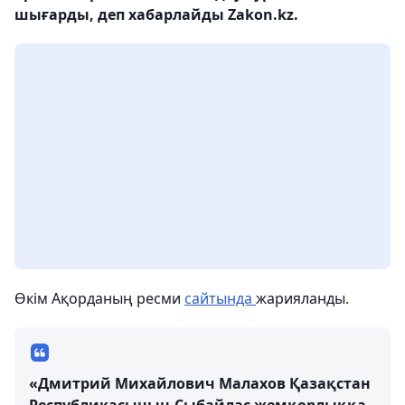
шығарды, деп хабарлайды Zakon.kz.
Өкім Ақорданың ресми
сайтында
жарияланды.
«Дмитрий Михайлович Малахов Қазақстан
Республикасының Сыбайлас жемқорлыққа