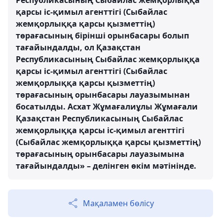
қарсы іс-қимыл агенттігі (Сыбайлас
жемқорлыққа қарсы қызметтің)
төрағасының бірінші орынбасары болып
тағайындалды, ол Қазақстан
Республикасының Сыбайлас жемқорлыққа
қарсы іс-қимыл агенттігі (Сыбайлас
жемқорлыққа қарсы қызметтің)
төрағасының орынбасары лауазымынан
босатылды. Асхат Жұмағалиұлы Жұмағали
Қазақстан Республикасының Сыбайлас
жемқорлыққа қарсы іс-қимыл агенттігі
(Сыбайлас жемқорлыққа қарсы қызметтің)
төрағасының орынбасары лауазымына
тағайындалды» – делінген өкім мәтінінде.
Мақаламен бөлісу