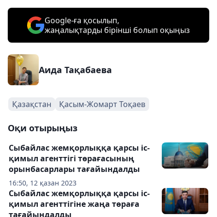
Google-ға қосылып,
жаңалықтарды бірінші болып оқыңыз
Аида Тақабаева
Қазақстан
Қасым-Жомарт Тоқаев
Оқи отырыңыз
Сыбайлас жемқорлыққа қарсы іс-
қимыл агенттігі төрағасының
орынбасарлары тағайындалды
16:50, 12 қазан 2023
Сыбайлас жемқорлыққа қарсы іс-
қимыл агенттігіне жаңа төраға
тағайындалды