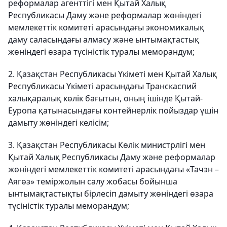
реформалар агенттігі мен Қытай Халық
Республикасы Даму және реформалар жөніндегі
мемлекеттік комитеті арасындағы экономикалық
даму саласындағы алмасу және ынтымақтастық
жөніндегі өзара түсіністік туралы меморандум;
2. Қазақстан Республикасы Үкіметі мен Қытай Халық
Республикасы Үкіметі арасындағы Транскаспий
халықаралық көлік бағытын, оның ішінде Қытай-
Еуропа қатынасындағы контейнерлік пойыздар үшін
дамыту жөніндегі келісім;
3. Қазақстан Республикасы Көлік министрлігі мен
Қытай Халық Республикасы Даму және реформалар
жөніндегі мемлекеттік комитеті арасындағы «Тачэн –
Аягөз» теміржолын салу жобасы бойынша
ынтымақтастықты бірлесіп дамыту жөніндегі өзара
түсіністік туралы меморандум;