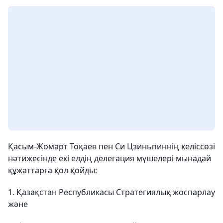
Қасым-Жомарт Тоқаев пен Си Цзиньпиннің келіссөзі
нәтижесінде екі елдің делегация мүшелері мынадай
құжаттарға қол қойды:
1. Қазақстан Республикасы Стратегиялық жоспарлау
және