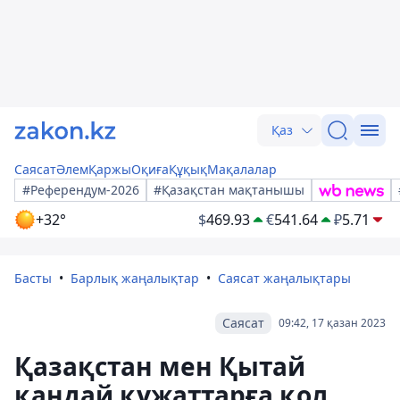
Қаз
Саясат
Әлем
Қаржы
Оқиға
Құқық
Мақалалар
#Референдум-2026
#Қазақстан мақтанышы
+32°
$
469.93
€
541.64
₽
5.71
Басты
Барлық жаңалықтар
Саясат жаңалықтары
Саясат
09:42, 17 қазан 2023
Қазақстан мен Қытай
қандай құжаттарға қол