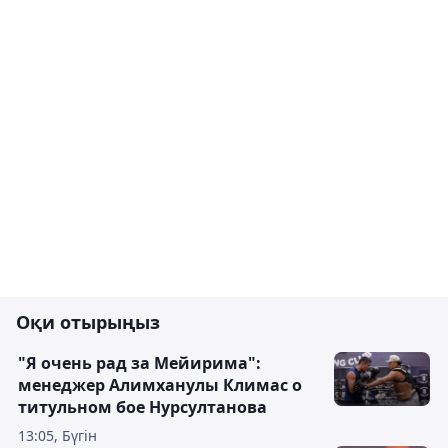
Оқи отырыңыз
"Я очень рад за Мейирима":
менеджер Алимханулы Климас о
титульном бое Нурсултанова
13:05, Бүгін