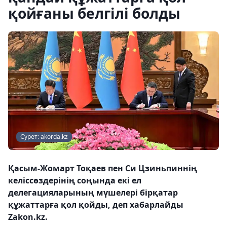
қойғаны белгілі болды
Сурет: akorda.kz
Қасым-Жомарт Тоқаев пен Си Цзиньпиннің
келіссөздерінің соңында екі ел
делегацияларының мүшелері бірқатар
құжаттарға қол қойды, деп хабарлайды
Zakon.kz.