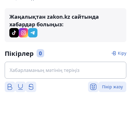
Жаңалықтан zakon.kz сайтында
хабардар болыңыз:
Пікірлер
0
Кіру
Пікір жазу