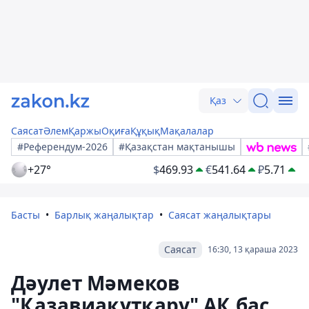
Қаз
Саясат
Әлем
Қаржы
Оқиға
Құқық
Мақалалар
#Референдум-2026
#Қазақстан мақтанышы
+27°
$
469.93
€
541.64
₽
5.71
Басты
Барлық жаңалықтар
Саясат жаңалықтары
Саясат
16:30, 13 қараша 2023
Дәулет Мәмеков
"Қазавиақұтқару" АҚ бас