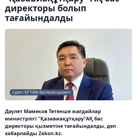
директоры болып
тағайындалды
Сурет: ҚР ТЖМ баспасөз қызметі
Дәулет Мәмеков Төтенше жағдайлар
министрлігі "Қазавиақұтқару"АҚ бас
директоры қызметіне тағайындалды, деп
хабарлайды Zakon.kz.