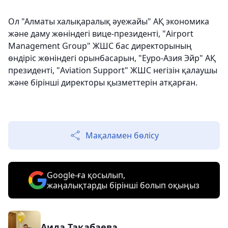
Ол "Алматы халықаралық әуежайы" АҚ экономика
және даму жөніндегі вице-президенті, "Airport
Management Group" ЖШС бас директорының
өндіріс жөніндегі орынбасарын, "Еуро-Азия Эйр" АҚ
президенті, "Aviation Support" ЖШС негізін қалаушы
және бірінші директоры қызметтерін атқарған.
Мақаламен бөлісу
Google-ға қосылып,
жаңалықтарды бірінші болып оқыңыз
Аида Тақабаева