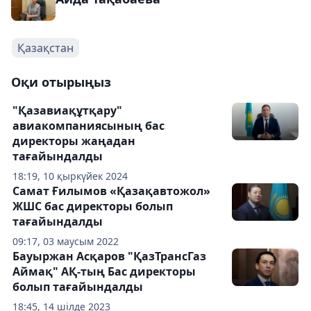
Қазақстан
Оқи отырыңыз
"Қазавиақұтқару"
авиакомпаниясының бас
директоры жаңадан
тағайындалды
18:19, 10 қыркүйек 2024
Самат Ғилымов «Қазақавтожол»
ЖШС бас директоры болып
тағайындалды
09:17, 03 маусым 2022
Бауыржан Асқаров "ҚазТрансГаз
Аймақ" АҚ-тың Бас директоры
болып тағайындалды
18:45, 14 шілде 2023