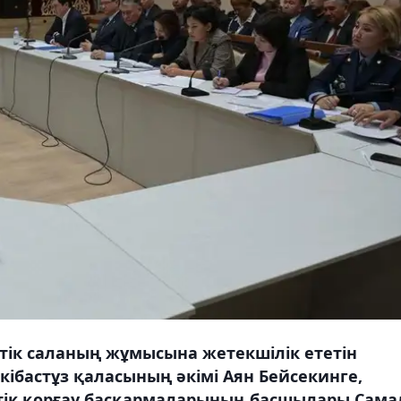
тік саланың жұмысына жетекшілік ететін
кібастұз қаласының әкімі Аян Бейсекинге,
ттік қорғау басқармаларының басшылары Сама