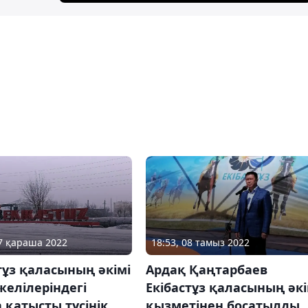
27 қараша 2022
18:53, 08 тамыз 2022
тұз қаласының әкімі
Ардақ Қаңтарбаев
елілеріндегі
Екібастұз қаласының әкі
 қатысты түсінік
қызметінен босатылды