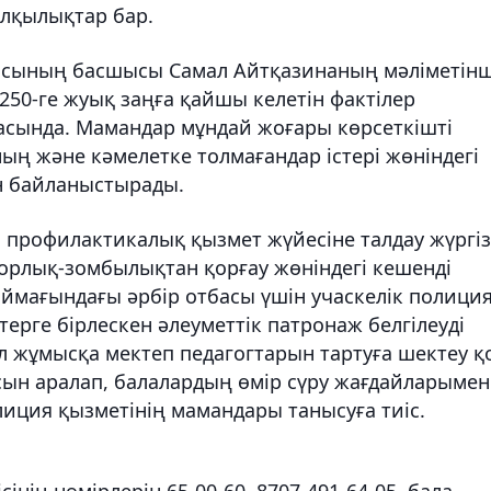
олқылықтар бар.
масының басшысы Самал Айтқазинаның мәліметінш
250-ге жуық заңға қайшы келетін фактілер
ласында. Мамандар мұндай жоғары көрсеткішті
 және кәмелетке толмағандар істері жөніндегі
н байланыстырады.
профилактикалық қызмет жүйесіне талдау жүргіз
зорлық-зомбылықтан қорғау жөніндегі кешенді
ймағындағы әрбір отбасы үшін учаскелік полици
ерге бірлескен әлеуметтік патронаж белгілеуді
л жұмысқа мектеп педагогтарын тартуға шектеу 
басын аралап, балалардың өмір сүру жағдайларымен
олиция қызметінің мамандары танысуға тиіс.
нің нөмірлерін 65-00-60, 8707-491-64-05, бала