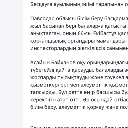
Бесқауға ауылының әкімі тарапынан 
Павлодар облысы білім беру басқар
жыл басынан бері балаларға қатысты 
анықталған, оның 66-сы Екібастұз қа
қорғаншылық органдары мамандарының
инспекторлардың жеткіліксіз саныме
Асайын Байханов оқу орындарындағы 
түбегейлі қайта қарауды, балаларды 
жоспарды пысықтауды және тәуекел а
қызметкерлері мен әлеуметтік қызметт
тапсырды. Бұл ретте өңір басшысы бұ
керектігін атап өтті. Әр осындай от
білім беру, әлеуметтік қорғау және п
Сонымен қатар жедел көмек беру желісі