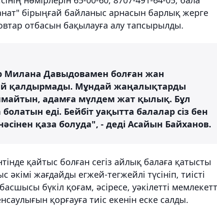
манат" бірыңғай байланыс арнасын барлық жерге
довтар отбасын бақылауға алу тапсырылды.
ар Милана Давыдовамен болған жан
-жай қалдырмады. Мұндай жаңалықтарды
 симайтын, адамға мүлдем жат қылық. Бұл
олатын еді. Бейбіт уақытта балалар сіз бен
інәсінен қаза болуда", - деді Асайын Байханов.
тінде қайтыс болған сегіз айлық балаға қатысты
 әкімі жағдайды егжей-тегжейлі түсініп, тиісті
сшысы бүкіл қоғам, әсіресе, уәкілетті мемлекетт
саулығын қорғауға тиіс екенін еске салды.