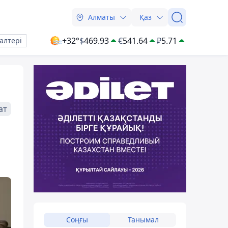
Алматы
Қаз
+32°
$
469.93
€
541.64
₽
5.71
алтері
ат
Соңғы
Танымал