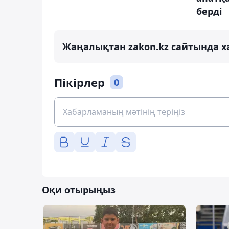
берді
Жаңалықтан zakon.kz сайтында х
Пікірлер
0
Оқи отырыңыз