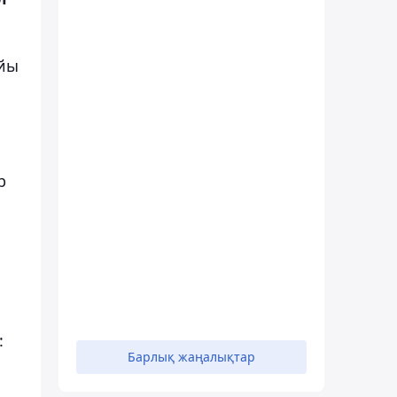
айы
р
:
Барлық жаңалықтар