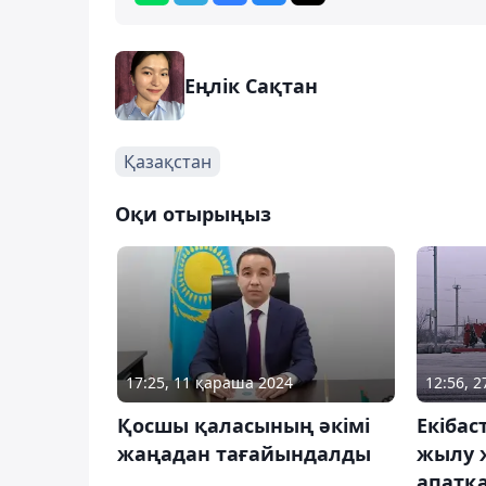
Еңлік Сақтан
Қазақстан
Оқи отырыңыз
17:25, 11 қараша 2024
12:56, 
Қосшы қаласының әкімі
Екібас
жаңадан тағайындалды
жылу ж
апатқа