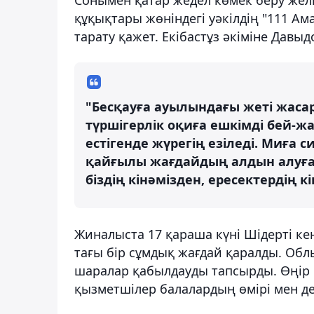
құқықтары жөніндегі уәкілдің "111 А
тарату қажет. Екібастұз әкіміне Давы
"Бесқауға ауылындағы жеті жас
түршігерлік оқиға ешкімді бей
естігенде жүрегің езіледі. Миға
қайғылы жағдайдың алдын алуға б
біздің кінәмізден, ересектердің к
Жиналыста 17 қараша күні Шідерті кен
тағы бір сұмдық жағдай қаралды. Облыс
шаралар қабылдауды тапсырды. Өңір ба
қызметшілер балалардың өмірі мен ден