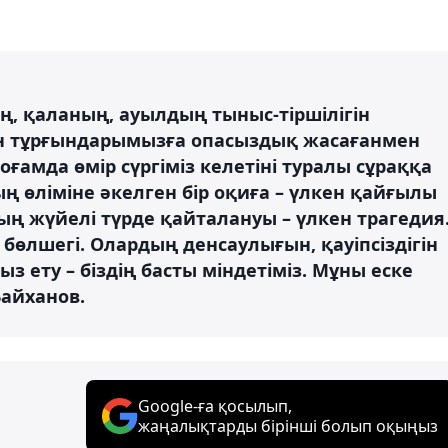
ің, қаланың, ауылдың тыныс-тіршілігін
ан тұрғындарымызға опасыздық жасағанмен
қоғамда өмір сүргіміз келетіні туралы сұраққа
ның өліміне әкелген бір оқиға – үлкен қайғылы
дың жүйелі түрде қайталануы – үлкен трагедия
бөлшегі. Олардың денсаулығын, қауіпсіздігін
 ету – біздің басты міндетіміз. Мұны еске
Байханов.
Google-ға қосылып,
жаңалықтарды бірінші болып оқыңыз