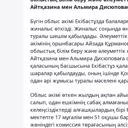
Айтқазина мен Альмира Дисюповағ
Бүгін облыс әкімі Екібастұзда балал
жиналыс өткізді. Жиналыс соңында ө
туралы шешім қабылдады. Әлеуметтік
әкімінің орынбасары Айзада Құрманов
облыстық білім беру және әлеуметті
Айтқазина мен Альмира Дисюповаға сө
қаласының басшысына Екібастұз қала
шаралар қабылдауды, оның ішінде Қо
одан әрі жұмысы туралы мәселені қа
Облыс әкімі өткен жылдың ақпан айы
салып, одан ешкімнің сабақ алмағаны
келеңсіздіктерді алғашқылардың бірі
мектепте 17 мұғалім мен 51 оқушы бар
жөніндегі комиссия төрағасының әлсі