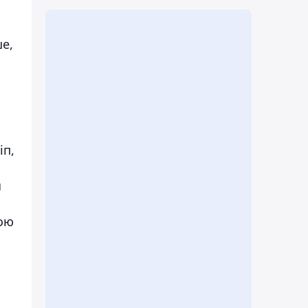
е,
іп,
я
қою