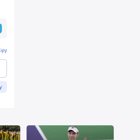
Кіру
у