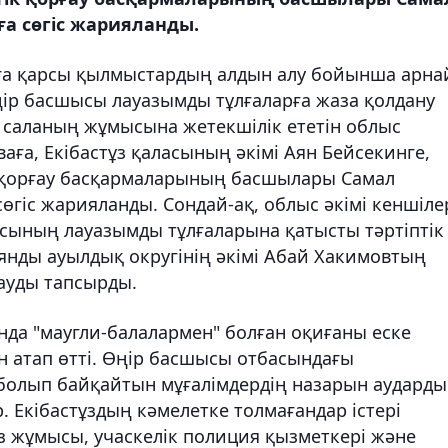
а сөгіс жарияланды.
арға қарсы қылмыстардың алдын алу бойынша арн
ңір басшысы лауазымды тұлғаларға жаза қолдану
 саланың жұмысына жетекшілік ететін облыс
аға, Екібастұз қаласының әкімі Аян Бейсекинге,
к қорғау басқармаларының басшылары Самал
гіс жарияланды. Сондай-ақ, облыс әкімі кеншіле
сының лауазымды тұлғаларына қатысты тәртіптік
янды ауылдық округінің әкімі Абай Хакимовтың
рауды тапсырды.
нда "маугли-балалармен" болған оқиғаны еске
н атап өтті. Өңір басшысы отбасындағы
 болып байқайтын мұғалімдердің назарын аударды
. Екібастұздың кәмелетке толмағандар істері
з жұмысы, учаскелік полиция қызметкері және