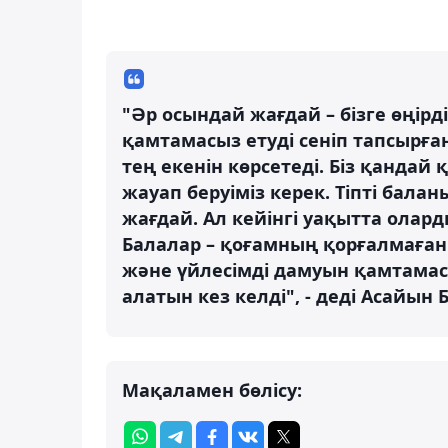
"Әр осындай жағдай – бізге өңірд
қамтамасыз етуді сеніп тапсырғ
тең екенін көрсетеді. Біз қандай 
жауап беруіміз керек. Тіпті бала
жағдай. Ал кейінгі уақытта олар
Балалар – қоғамның қорғалмаған 
және үйлесімді дамуын қамтамасыз
алатын кез келді", - деді Асайын 
Мақаламен бөлісу: