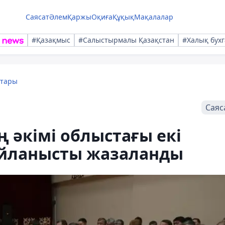
Саясат
Әлем
Қаржы
Оқиға
Құқық
Мақалалар
#Қазақмыс
#Салыстырмалы Қазақстан
#Халық бухг
қтары
Саяс
ң әкімі облыстағы екі
айланысты жазаланды