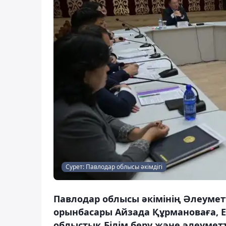
Сурет: Павлодар облысы әкімдігі
Павлодар облысы әкімінің Әлеумет
орынбасары Айзада Құрмановаға, Е
облыстық Білім беру және әлеуме