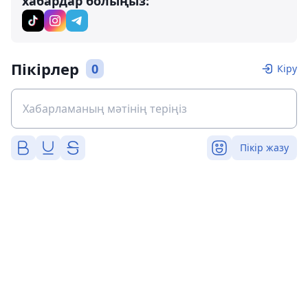
хабардар болыңыз:
Пікірлер
0
Кіру
Пікір жазу