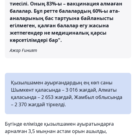
тиесілі. Оның 83%-ы – вакцинация алмаған
балалар. Бұл ретте балалардың 60%-ы ата-
аналарының бас тартуына байланысты
егілмеген, қалған балалар егу жасына
жетпегендер не медициналық қарсы
көрсетілімдері бар".
Ажар Ғиният
Қызылшамен ауырғандардың ең көп саны
Шымкент қаласында – 3 016 жағдай, Алматы
қаласында – 2 653 жағдай, Жамбыл облысында
– 2 370 жағдай тіркелді.
Бүгінде елімізде қызылшамен ауыратындарға
арналған 3,5 мыңнан астам орын ашылды,