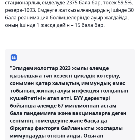
стационарлық емделуде 2375 бала бар, төсек 59,5%,
резерв-1093. Емдеуге жатқызылғандардың ішінде 30
бала реанимация бөлімшелерінде ауыр жағдайда,
оның ішінде 1 жасқа дейін – 15 бала бар.
"Эпидемиологтар 2023 жылы әлемде
қызылшаға тән кезекті циклдік көтерілу,
сонымен қатар халықтың иммундық емес
тобының жинақталуы инфекция толқынын
күшейтетінін атап өтті. БҰҰ деректері
бойынша әлемде 67 миллионнан астам
бала пандемияға және вакциналарға деген
сенімнің төмендеуіне және басқа да
бірқатар факторға байланысты жоспарлы
иммундауды өткізіп алды. Осыған