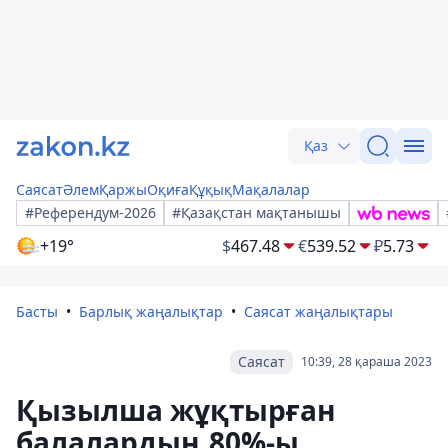
Қаз
Саясат
Әлем
Қаржы
Оқиға
Құқық
Мақалалар
#Референдум-2026
#Қазақстан мақтанышы
+19°
$
467.48
€
539.52
₽
5.73
Басты
Барлық жаңалықтар
Саясат жаңалықтары
Саясат
10:39, 28 қараша 2023
Қызылша жұқтырған
балалардың 80%-ы