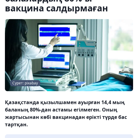
вакцина салдырмаған
Сурет: pixabay
Қазақстанда қызылшамен ауырған 14,4 мың
баланың 80%-дан астамы егілмеген. Оның
жартысынан көбі вакцинадан ерікті түрде бас
тартқан.