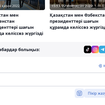
15:53, 22 желтоқсан 2022
5 қазан 2022
Қазақстан мен Өзбекст
стан мен
президенттері шағын
енстан
құрамда келіссөз жүргіз
денттері шағын
а келіссөз жүргізді
абардар болыңыз:
Пікір жаз