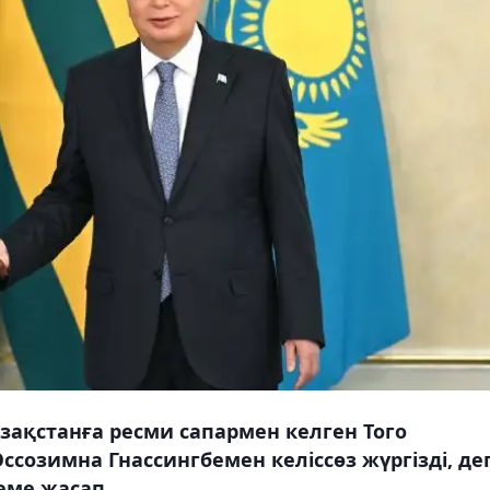
ақстанға ресми сапармен келген Того
созимна Гнассингбемен келіссөз жүргізді, де
еме жасап.