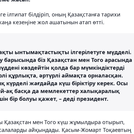
е ілтипат білдіріп, оның Қазақстанға тарихи
аңа кезеңіне жол ашатынын атап өтті.
жақты ынтымақтастықты ілгерілетуге мүдделі.
су барысында біз Қазақстан мен Того арасында
үддені көздейтін қолда бар мүмкіндіктерді
рлі құрлықта, әртүрлі аймақта орналасқан.
ық күрделі жағдайда күш біріктіру керек. Осы
дай-ақ басқа да мемлекеттер халықаралық
н бір болуы қажет, – деді президент.
ы Қазақстан мен Того күш жұмылдыра отырып,
і салаларды айқындады. Қасым-Жомарт Тоқаевтың