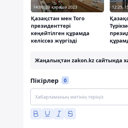
14:00, 28 қараша 2023
12:25, 1
Қазақстан мен Того
Қазақ
президенттері
Түрікм
кеңейтілген құрамда
прези
келіссөз жүргізді
құрамд
Жаңалықтан zakon.kz сайтында х
Пікірлер
0