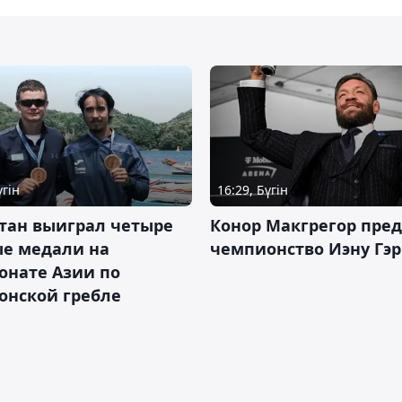
үгін
16:29, Бүгін
тан выиграл четыре
Конор Макгрегор пре
ые медали на
чемпионство Иэну Гэ
онате Азии по
онской гребле