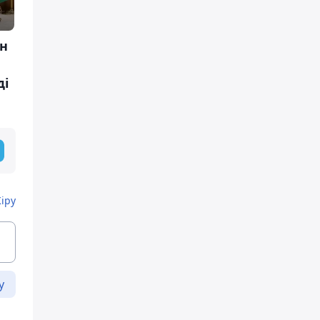
ан
ді
Кіру
у