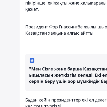
пікірінше, екіжақты және халықаралық
қажет.
Президент Фор Гнассингбе жылы шыр
Қазақстан халқына алғыс айтты
"Мен Сізге және барша Қазақст
ықыласын жеткізгім келеді. Екі 
серпін беру үшін зор мүмкіндік бар
Бұдан кейін президенттер екі ел дел
келіссөз жүргізді.