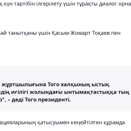
 күн тәртібін ілгерілету үшін тұрақты диалог орна
ай танытқаны үшін Қасым-Жомарт Тоқаев пен
ан жұртшылығына Того халқының ыстық
елдің игілігі жолындағы ынтымақтастыққа тың
", – деді Того президенті.
егацияларының қатысуымен кеңейтілген құрамда