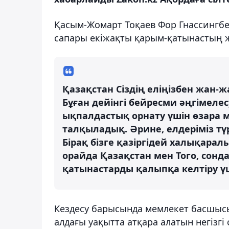
Қасым-Жомарт Тоқаев Фор Гнассингбег
сапары екіжақты қарым-қатынастың ж
Қазақстан Сіздің еліңізбен жан-
Бұған дейінгі бейресми әңгімеле
ықпалдастық орнату үшін өзара м
талқыладық. Әрине, елдеріміз тү
Бірақ бізге қазіргідей халықарал
орайда Қазақстан мен Того, сон
қатынастарды қалыпқа келтіру үші
Кездесу барысында мемлекет басшыс
алдағы уақытта атқара алатын негізг