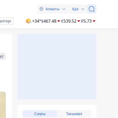
Алматы
Қаз
+34°
$
467.48
€
539.52
₽
5.73
алтері
ат
Соңғы
Танымал