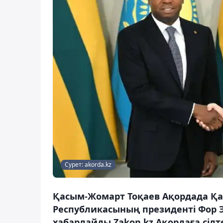
Сурет: akorda.kz
Қасым-Жомарт Тоқаев Ақордада Қаз
Республикасының президенті Фор Эс
хабарлайды Zakon.kz Ақордаға сілт