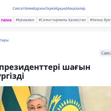
Саясат
Әлем
Қаржы
Оқиға
Құқық
Мақалалар
#Қазақмыс
#Салыстырмалы Қазақстан
#Халық бухг
қтары
Саяс
 президенттері шағын
ргізді