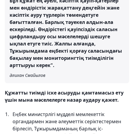
Бұл құжат ең әуелі, кәсіптік қауіп-қатерлер
мен өндірістік жарақаттану деңгейін және
кәсіптік ауру түрлерін төмендетуге
бағытталған. Барлық тәуекел алдын-ала
ескеріледі. Өндірістегі қауіпсіздік саласын
цифрландыру осы мәселелерді шешуге
ықпал етуге тиіс. Жалпы алғанда,
Тұжырымдама еңбекті қорғау саласындағы
бақылау мен мониторингтің тиімділігін
арттыруы керек".
Әлихан Смайылов
Құжатты тиімді іске асыруды қамтамасыз ету
үшін мына мәселелерге назар аудару қажет.
Еңбек министрлігі мүдделі мемлекеттік
органдармен және әлеуметтік серіктестермен
бірлесіп, Тұжырымдаманың барлық іс-