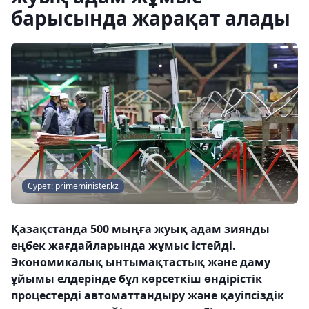
барысында жарақат алады
Сурет: primeminister.kz
Қазақстанда 500 мыңға жуық адам зиянды
еңбек жағдайларында жұмыс істейді.
Экономикалық ынтымақтастық және даму
ұйымы елдерінде бұл көрсеткіш өндірістік
процестерді автоматтандыру және қауіпсіздік