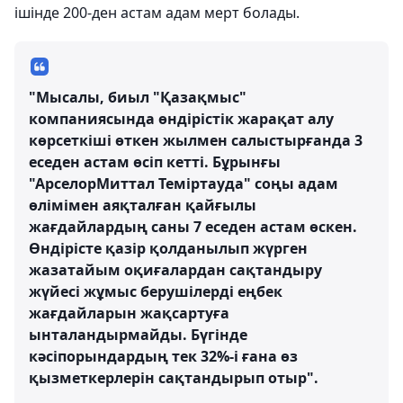
ішінде 200-ден астам адам мерт болады.
"Мысалы, биыл "Қазақмыс"
компаниясында өндірістік жарақат алу
көрсеткіші өткен жылмен салыстырғанда 3
еседен астам өсіп кетті. Бұрынғы
"АрселорМиттал Теміртауда" соңы адам
өлімімен аяқталған қайғылы
жағдайлардың саны 7 еседен астам өскен.
Өндірісте қазір қолданылып жүрген
жазатайым оқиғалардан сақтандыру
жүйесі жұмыс берушілерді еңбек
жағдайларын жақсартуға
ынталандырмайды. Бүгінде
кәсіпорындардың тек 32%-і ғана өз
қызметкерлерін сақтандырып отыр".