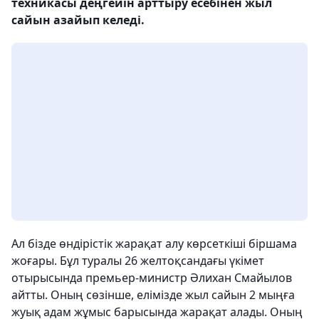
техникасы деңгейін арттыру есебінен жыл
сайын азайып келеді.
Ал бізде өндірістік жарақат алу көрсеткіші біршама
жоғары. Бұл туралы 26 желтоқсандағы үкімет
отырысында премьер-министр Әлихан Смайылов
айтты. Оның сөзінше, елімізде жыл сайын 2 мыңға
жуық адам жұмыс барысында жарақат алады. Оның