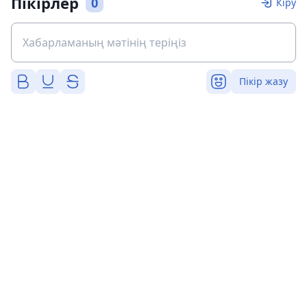
Пікірлер
0
Кіру
Пікір жазу