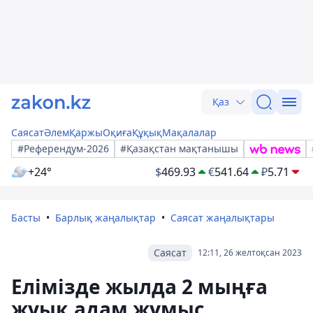
Қаз
Саясат
Әлем
Қаржы
Оқиға
Құқық
Мақалалар
#Референдум-2026
#Қазақстан мақтанышы
+24°
$
469.93
€
541.64
₽
5.71
Басты
Барлық жаңалықтар
Саясат жаңалықтары
Саясат
12:11, 26 желтоқсан 2023
Елімізде жылда 2 мыңға
жуық адам жұмыс