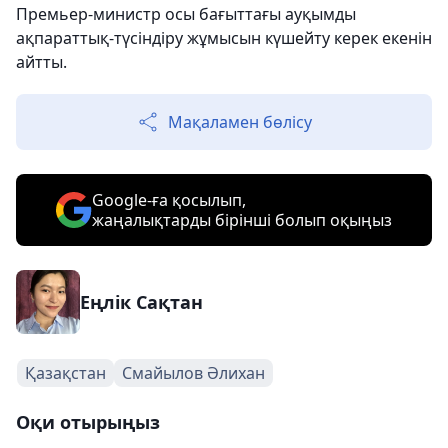
Премьер-министр осы бағыттағы ауқымды
ақпараттық-түсіндіру жұмысын күшейту керек екенін
айтты.
Мақаламен бөлісу
Google-ға қосылып,
жаңалықтарды бірінші болып оқыңыз
Еңлік Сақтан
Қазақстан
Смайылов Әлихан
Оқи отырыңыз