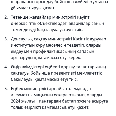
шараларын орындау бойынша жүйелі жұмысты
ұйымдастыруы қажет.
Төтенше жағдайлар министрлігі қауіпті
өнеркәсіптік объектілердегі авариялар санын
төмендетуді бақылауда ұстауы тиіс.
Денсаулық сақтау министрлігі Кәсіптік аурулар
институтын құру мәселесін тездетіп, оларды
емдеу мен профилактикасының сапасын
арттыруды қамтамасыз етуі керек.
Өңір әкімдіктері еңбекті қорғау талаптарының
сақталуы бойынша превентивті мемлекеттік
бақылауды қамтамасыз етуі тиіс.
Еңбек министрлігі арнайы төлемдердің
әлеуметтік маңызын ескере отырып, оларды
2024 жылғы 1 қаңтардан бастап жүзеге асыруға
толық әзірлікті қамтамасыз етуі қажет.