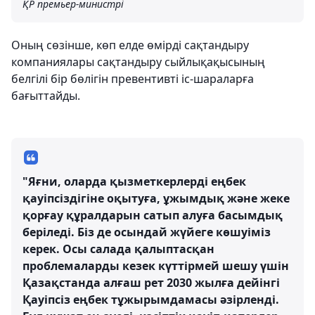
ҚР премьер-министрі
Оның сөзінше, көп елде өмірді сақтандыру
компаниялары сақтандыру сыйлықақысының
белгілі бір бөлігін превентивті іс-шараларға
бағыттайды.
"Яғни, оларда қызметкерлерді еңбек
қауіпсіздігіне оқытуға, ұжымдық және жеке
қорғау құралдарын сатып алуға басымдық
беріледі. Біз де осындай жүйеге көшуіміз
керек. Осы салада қалыптасқан
проблемаларды кезек күттірмей шешу үшін
Қазақстанда алғаш рет 2030 жылға дейінгі
Қауіпсіз еңбек тұжырымдамасы әзірленді.