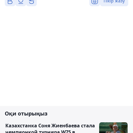
Пікір жазу
Оқи отырыңыз
Казахстанка Соня Жиенбаева стала
чемпионкой турнира W75 в