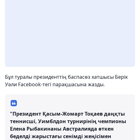
Бұл туралы президенттің баспасөз хатшысы Берік
Уәли Facebook-тегі парақшасына жазды.
"Президент Қасым-Жомарт Тоқаев даңқты
теннисші, Уимблдон турнирінің чемпионы
Елена Рыбакинаны Австралияда өткен
беделді жарыстағы сенімді жеңісімен