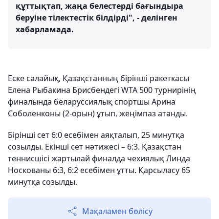
құттықтап, жаңа белестерді бағындыра
беруіне тілектестік білдірді", - делінген
хабарламада.
Еске салайық, Қазақстанның бірінші ракеткасы
Елена Рыбакина Брисбендегі WTA 500 турнирінің
финалында беларуссиялық спортшы Арина
Соболенконы (2-орын) ұтып, жеңімпаз атанды.
Бірінші сет 6:0 есебімен аяқталып, 25 минутқа
созылды. Екінші сет нәтижесі – 6:3. Қазақстан
теннисшісі жартылай финалда чехиялық Линда
Носкованы 6:3, 6:2 есебімен ұтты. Қарсыласу 65
минутқа созылды.
Мақаламен бөлісу