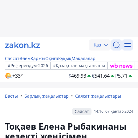
Қаз
Саясат
Әлем
Қаржы
Оқиға
Құқық
Мақалалар
#Референдум-2026
#Қазақстан мақтанышы
+33°
$
469.93
€
541.64
₽
5.71
Басты
Барлық жаңалықтар
Саясат жаңалықтары
Саясат
14:16, 07 қаңтар 2024
Тоқаев Елена Рыбакинаны
кезекті жеңісімен