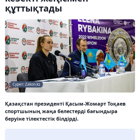
құттықтады
Сурет: Zakon.kz
Қазақстан президенті Қасым-Жомарт Тоқаев
спортшының жаңа белестерді бағындыра
беруіне тілектестік білдірді.