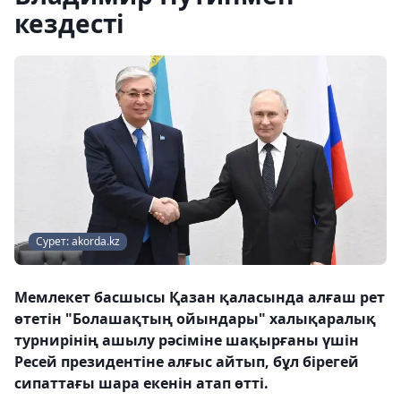
кездесті
Сурет: akorda.kz
Мемлекет басшысы Қазан қаласында алғаш рет
өтетін "Болашақтың ойындары" халықаралық
турнирінің ашылу рәсіміне шақырғаны үшін
Ресей президентіне алғыс айтып, бұл бірегей
сипаттағы шара екенін атап өтті.