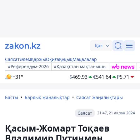
Қаз
Саясат
Әлем
Қаржы
Оқиға
Құқық
Мақалалар
#Референдум-2026
#Қазақстан мақтанышы
+31°
$
469.93
€
541.64
₽
5.71
Басты
Барлық жаңалықтар
Саясат жаңалықтары
Саясат
21:47, 21 ақпан 2024
Қасым-Жомарт Тоқаев
Владимир Путинмен