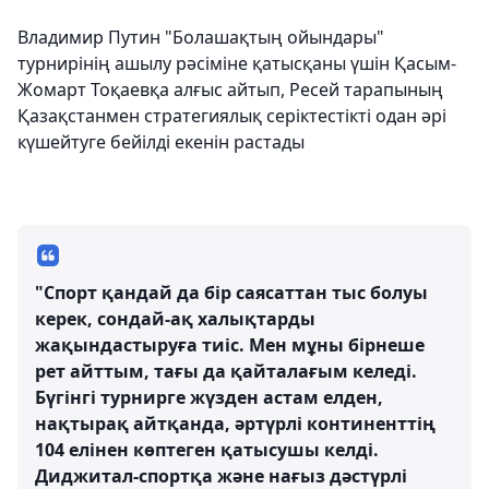
Владимир Путин "Болашақтың ойындары"
турнирінің ашылу рәсіміне қатысқаны үшін Қасым-
Жомарт Тоқаевқа алғыс айтып, Ресей тарапының
Қазақстанмен стратегиялық серіктестікті одан әрі
күшейтуге бейілді екенін растады
"Спорт қандай да бір саясаттан тыс болуы
керек, сондай-ақ халықтарды
жақындастыруға тиіс. Мен мұны бірнеше
рет айттым, тағы да қайталағым келеді.
Бүгінгі турнирге жүзден астам елден,
нақтырақ айтқанда, әртүрлі континенттің
104 елінен көптеген қатысушы келді.
Диджитал-спортқа және нағыз дәстүрлі