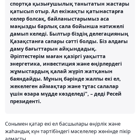
спортқа қызығушылық танытатын жастары
қатысып отыр. Ал екіжақты қатынастарға
келер болсақ, байланыстарымыз аса
маңызды барлық сала бойынша нәтижелі
дамып келеді. Былтыр біздің делегацияның
Қазақстанға сапары сәтті болды. Біз алдағы
даму бағыттарын айқындадық.
Әріптестерім маған қазіргі уақытта
энергетика, инвестиция және өңірлердегі
жұмыстардың қалай жүріп жатқанын
баяндайды. Мұның бәрінде жалпы екі ел,
жекелеген аймақтар және тұтас салалар
үшін өзара мүдде көзделеді", – деді Ресей
президенті.
Сонымен қатар екі ел басшылары өңірлік және
жаһандық күн тәртібіндегі мәселелер жөнінде пікір
алмасты.