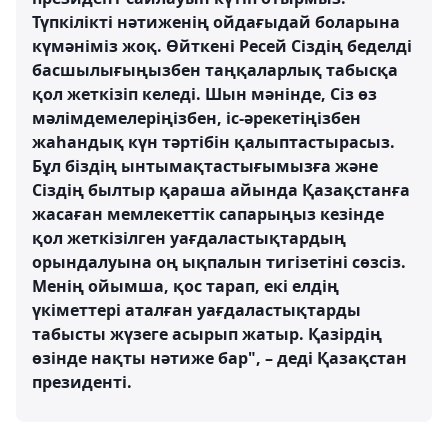
Түпкілікті нәтиженің ойдағыдай боларына
күмәніміз жоқ. Өйткені Ресей Сіздің беделді
басшылығыңызбен таңқаларлық табысқа
қол жеткізіп келеді. Шын мәнінде, Сіз өз
мәлімдемелеріңізбен, іс-әрекетіңізбен
жаһандық күн тәртібін қалыптастырасыз.
Бұл біздің ынтымақтастығымызға және
Сіздің былтыр қараша айында Қазақстанға
жасаған мемлекеттік сапарыңыз кезінде
қол жеткізілген уағдаластықтардың
орындалуына оң ықпалын тигізетіні сөзсіз.
Менің ойымша, қос тарап, екі елдің
үкіметтері аталған уағдаластықтарды
табысты жүзеге асырып жатыр. Қазірдің
өзінде нақты нәтиже бар", – деді Қазақстан
президенті.