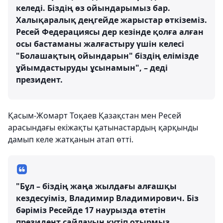
келеді. Біздің өз ойындарымыз бар.
Халықаралық деңгейде жарыстар өткіземіз.
Ресей Федерациясы дер кезінде қолға алған
осы бастаманы жалғастыру үшін келесі
"Болашақтың ойындарын" біздің елімізде
ұйымдастыруды ұсынамын", – деді
президент.
Қасым-Жомарт Тоқаев Қазақстан мен Ресей
арасындағы екіжақты қатынастардың қарқынды
дамып келе жатқанын атап өтті.
"Бұл – біздің жаңа жылдағы алғашқы
кездесуіміз, Владимир Владимирович. Біз
бәріміз Ресейде 17 наурызда өтетін
президент сайлауын күтіп отырмыз.