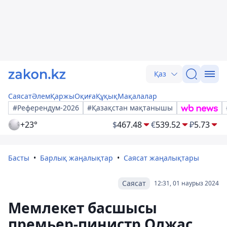
Қаз
Саясат
Әлем
Қаржы
Оқиға
Құқық
Мақалалар
#Референдум-2026
#Қазақстан мақтанышы
+23°
$
467.48
€
539.52
₽
5.73
Басты
Барлық жаңалықтар
Саясат жаңалықтары
Саясат
12:31, 01 наурыз 2024
Мемлекет басшысы
премьер-пинистр Олжас