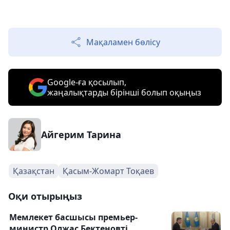
Мақаламен бөлісу
Google-ға қосылып,
жаңалықтарды бірінші болып оқыңыз
Айгерим Тарина
Қазақстан
Қасым-Жомарт Тоқаев
Оқи отырыңыз
Мемлекет басшысы премьер-
министр Олжас Бектеновті