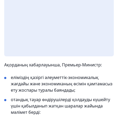
Ақорданың хабарлауынша, Премьер-Министр:
еліміздің қазіргі әлеуметтік-экономикалық
жағдайы және экономиканың өсімін қамтамасыз
ету жоспары туралы баяндады;
отандық тауар өндірушілерді қолдауды күшейту
үшін қабылданып жатқан шаралар жайында
мәлімет берді: