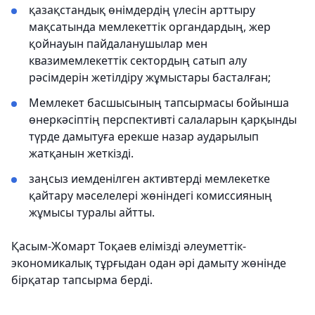
қазақстандық өнімдердің үлесін арттыру
мақсатында мемлекеттік органдардың, жер
қойнауын пайдаланушылар мен
квазимемлекеттік сектордың сатып алу
рәсімдерін жетілдіру жұмыстары басталған;
Мемлекет басшысының тапсырмасы бойынша
өнеркәсіптің перспективті салаларын қарқынды
түрде дамытуға ерекше назар аударылып
жатқанын жеткізді.
заңсыз иемденілген активтерді мемлекетке
қайтару мәселелері жөніндегі комиссияның
жұмысы туралы айтты.
Қасым-Жомарт Тоқаев елімізді әлеуметтік-
экономикалық тұрғыдан одан әрі дамыту жөнінде
бірқатар тапсырма берді.