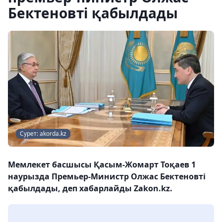
Бектеновті қабылдады
Сурет: akorda.kz
Мемлекет басшысы Қасым-Жомарт Тоқаев 1
наурызда Премьер-Министр Олжас Бектеновті
қабылдады, деп хабарлайды Zakon.kz.