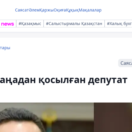
Саясат
Әлем
Қаржы
Оқиға
Құқық
Мақалалар
#Қазақмыс
#Салыстырмалы Қазақстан
#Халық бухг
қтары
Саяс
аңадан қосылған депутат