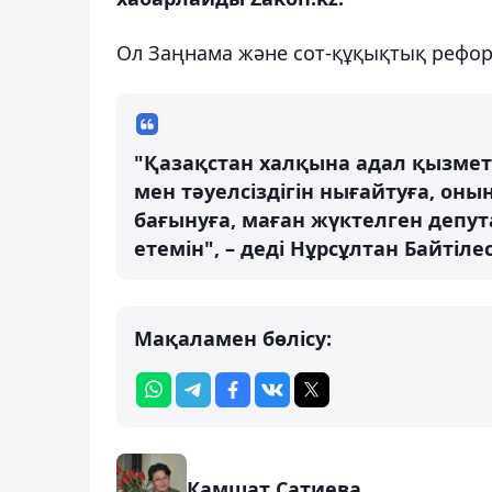
Ол Заңнама және сот-құқықтық рефор
"Қазақстан халқына адал қызмет
мен тәуелсіздігін нығайтуға, он
бағынуға, маған жүктелген депут
етемін", – деді Нұрсұлтан Байтіле
Мақаламен бөлісу:
Камшат Сатиева