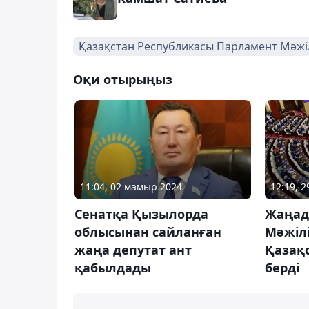
Қазақстан Республикасы Парламент Мәжіл
Оқи отырыңыз
11:04, 02 мамыр 2024
12:19, 
Сенатқа Қызылорда
Жаңад
облысынан сайланған
Мәжіл
жаңа депутат ант
Қазақ
қабылдады
берді