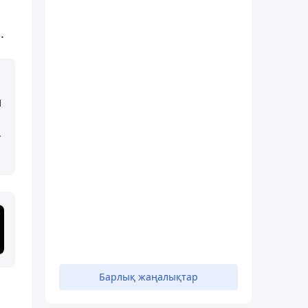
.
ы
т
Барлық жаңалықтар