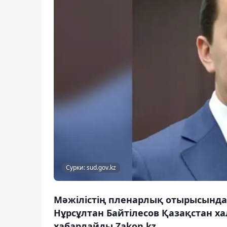
Сурки: sud.gov.kz
Мәжілістің пленарлық отырысынд
Нұрсұлтан Байтілесов Қазақстан ха
хабарлайды Zakon.kz.