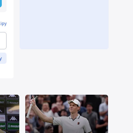
Кіру
у