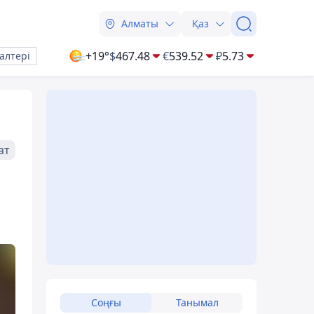
Алматы
Қаз
+19°
$
467.48
€
539.52
₽
5.73
алтері
ат
Соңғы
Танымал