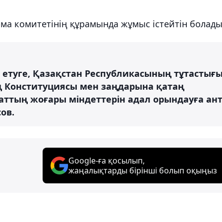
ма комитетінің құрамында жұмыс істейтін болады
 етуге, Қазақстан Республикасының тұтастығ
ың Конституциясы мен заңдарына қатаң
аттың жоғары міндеттерін адал орындауға ан
сов.
Google-ға қосылып,
жаңалықтарды бірінші болып оқыңыз