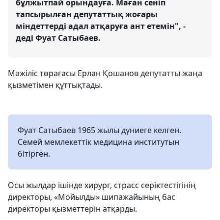
бұлжытпай орындауға. Маған сеніп
тапсырылған депутаттық жоғары
міндеттерді адал атқаруға ант етемін", -
деді Фуат Сатыбаев.
Мәжіліс төрағасы Ерлан Қошанов депутатты жаңа
қызметімен құттықтады.
Фуат Сатыбаев 1965 жылы дүниеге келген.
Семей мемлекеттік медицина институтын
бітірген.
Осы жылдар ішінде хирург, страсс серіктестігінің
директоры, «Мойылды» шипажайының бас
директоры қызметтерін атқарды.