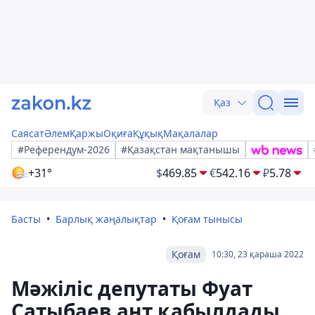
Қаз
Саясат
Әлем
Қаржы
Оқиға
Құқық
Мақалалар
#Референдум-2026
#Қазақстан мақтанышы
+31°
$
469.85
€
542.16
₽
5.78
Басты
Барлық жаңалықтар
Қоғам тынысы
Қоғам
10:30, 23 қараша 2022
Мәжіліс депутаты Фуат
Сатыбаев ант қабылдады