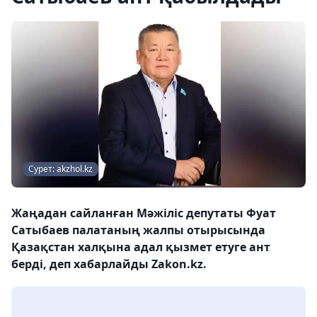
Сурет: akzhol.kz
Жаңадан сайланған Мәжіліс депутаты Фуат
Сатыбаев палатаның жалпы отырысында
Қазақстан халқына адал қызмет етуге ант
берді, деп хабарлайды Zakon.kz.