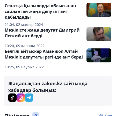
Сенатқа Қызылорда облысынан
сайланған жаңа депутат ант
қабылдады
11:04, 02 мамыр 2024
Мәжілісте жаңа депутат Дмитрий
Легкий ант берді
10:20, 09 қараша 2022
Белгілі айтыскер Аманжол Алтай
Мәжіліс депутаты ретінде ант берді
10:25, 09 наурыз 2022
Жаңалықтан zakon.kz сайтында
хабардар болыңыз:
Пікірлер
0
Кіру