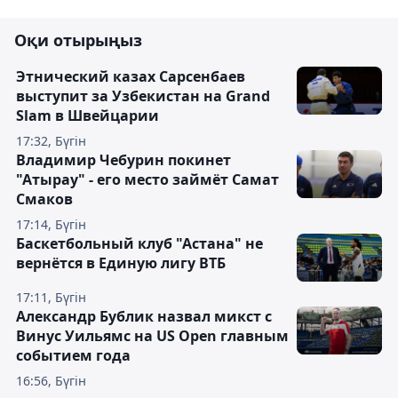
Оқи отырыңыз
Этнический казах Сарсенбаев
выступит за Узбекистан на Grand
Slam в Швейцарии
17:32, Бүгін
Владимир Чебурин покинет
"Атырау" - его место займёт Самат
Смаков
17:14, Бүгін
Баскетбольный клуб "Астана" не
вернётся в Единую лигу ВТБ
17:11, Бүгін
Александр Бублик назвал микст с
Винус Уильямс на US Open главным
событием года
16:56, Бүгін