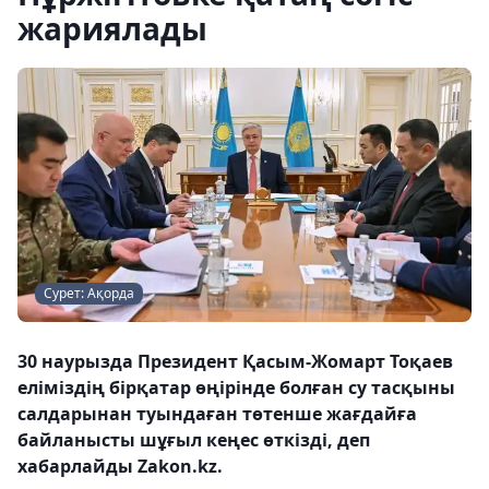
жариялады
Сурет: Ақорда
30 наурызда Президент Қасым-Жомарт Тоқаев
еліміздің бірқатар өңірінде болған су тасқыны
салдарынан туындаған төтенше жағдайға
байланысты шұғыл кеңес өткізді, деп
хабарлайды Zakon.kz.