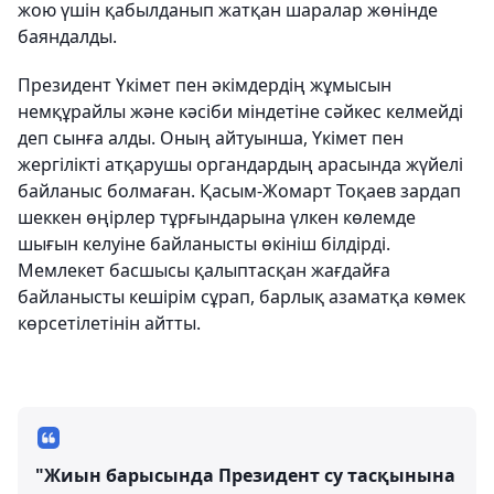
жою үшін қабылданып жатқан шаралар жөнінде
баяндалды.
Президент Үкімет пен әкімдердің жұмысын
немқұрайлы және кәсіби міндетіне сәйкес келмейді
деп сынға алды. Оның айтуынша, Үкімет пен
жергілікті атқарушы органдардың арасында жүйелі
байланыс болмаған. Қасым-Жомарт Тоқаев зардап
шеккен өңірлер тұрғындарына үлкен көлемде
шығын келуіне байланысты өкініш білдірді.
Мемлекет басшысы қалыптасқан жағдайға
байланысты кешірім сұрап, барлық азаматқа көмек
көрсетілетінін айтты.
"Жиын барысында Президент су тасқынына