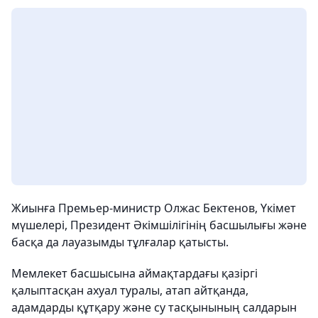
Жиынға Премьер-министр Олжас Бектенов, Үкімет
мүшелері, Президент Әкімшілігінің басшылығы және
басқа да лауазымды тұлғалар қатысты.
Мемлекет басшысына аймақтардағы қазіргі
қалыптасқан ахуал туралы, атап айтқанда,
адамдарды құтқару және су тасқынының салдарын