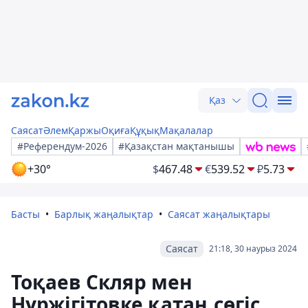
Қаз
Саясат
Әлем
Қаржы
Оқиға
Құқық
Мақалалар
#Референдум-2026
#Қазақстан мақтанышы
+30°
$
467.48
€
539.52
₽
5.73
Басты
Барлық жаңалықтар
Саясат жаңалықтары
Саясат
21:18, 30 наурыз 2024
Тоқаев Скляр мен
Нұржігітовке қатаң сөгіс