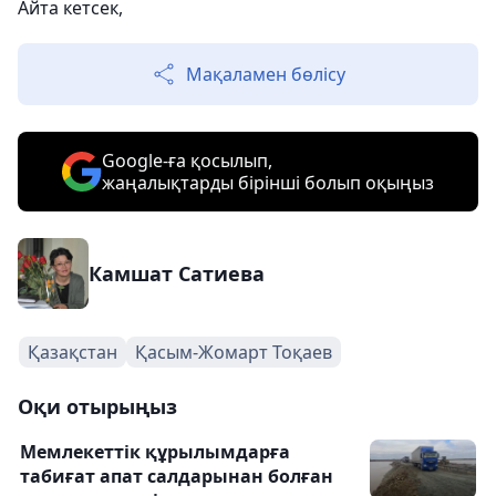
Айта кетсек,
Мақаламен бөлісу
Google-ға қосылып,
жаңалықтарды бірінші болып оқыңыз
Камшат Сатиева
Қазақстан
Қасым-Жомарт Тоқаев
Оқи отырыңыз
Мемлекеттік құрылымдарға
табиғат апат салдарынан болған