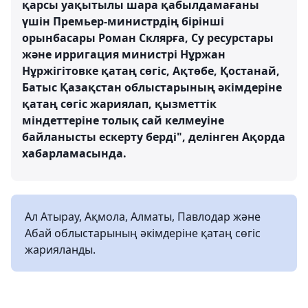
қарсы уақытылы шара қабылдамағаны
үшін Премьер-министрдің бірінші
орынбасары Роман Склярға, Су ресурстары
және ирригация министрі Нұржан
Нұржігітовке қатаң сөгіс, Ақтөбе, Қостанай,
Батыс Қазақстан облыстарының әкімдеріне
қатаң сөгіс жариялап, қызметтік
міндеттеріне толық сай келмеуіне
байланысты ескерту берді", делінген Ақорда
хабарламасында.
Ал Атырау, Ақмола, Алматы, Павлодар және
Абай облыстарының әкімдеріне қатаң сөгіс
жарияланды.