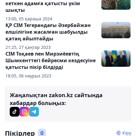
кеткен адамға қатысты үкім
шықты
13:00, 05 қараша 2024
ҚР СІМ Тегерандағы Әзербайжан
елшілігіне жасалған шабуылды
қатаң айыптайды
21:25, 27 қаңтар 2023
СІМ Тоқаев пен Мирзиёевтің
Шымкенттегі бейресми кездесуіне
қатысты пікір білдірді
18:05, 06 наурыз 2023
Жаңалықтан zakon.kz сайтында
хабардар болыңыз:
Пікірлер
0
Кіру