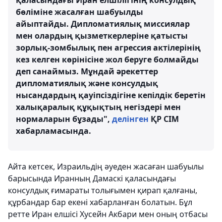
қаласындағы Иран елшілігінің консулдық
бөліміне жасалған шабуылды
айыптайды. Дипломатиялық миссиялар
мен олардың қызметкерлеріне қатысты
зорлық-зомбылық пен агрессия актілерінің
кез келген көрінісіне жол беруге болмайды
деп санаймыз. Мұндай әрекеттер
дипломатиялық және консулдық
нысандардың қауіпсіздігіне кепілдік беретін
халықаралық құқықтың негіздері мен
нормаларын бұзады",
делінген
ҚР СІМ
хабарламасында.
Айта кетсек, Израильдің әуеден жасаған шабуылы
барысында Иранның Дамаскі қаласындағы
консулдық ғимараты толығымен қирап қалғаны,
құрбандар бар екені хабарланған болатын. Бұл
ретте Иран елшісі Хусейн Акбари мен оның отбасы