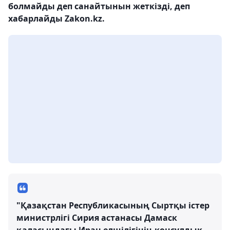
болмайды деп санайтынын жеткізді, деп
хабарлайды Zakon.kz.
"Қазақстан Республикасының Сыртқы істер
министрлігі Сирия астанасы Дамаск