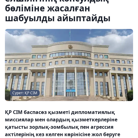
бөліміне жасалған
шабуылды айыптайды
Сурет: ҚР СІМ
ҚР СІМ баспасөз қызметі дипломатиялық
миссиялар мен олардың қызметкерлеріне
қатысты зорлық-зомбылық пен агрессия
актілерінің кез келген көрінісіне жол беруге