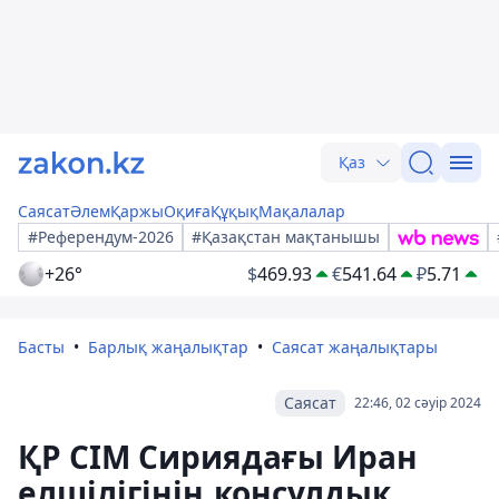
Қаз
Саясат
Әлем
Қаржы
Оқиға
Құқық
Мақалалар
#Референдум-2026
#Қазақстан мақтанышы
+26°
$
469.93
€
541.64
₽
5.71
Басты
Барлық жаңалықтар
Саясат жаңалықтары
Саясат
22:46, 02 сәуір 2024
ҚР СІМ Сириядағы Иран
елшілігінің консулдық