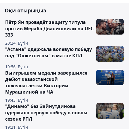
Оқи отырыңыз
Пётр Ян проведёт защиту титула
против Мераба Двалишвили на UFC
333
20:24, Бүгін
"Астана" одержала волевую победу
над "Окжетпесом" в матче КПЛ
19:56, Бүгін
Выигрышем медали завершился
дебют казахстанской
тяжелоатлетки Виктории
Мурашкиной на ЧА
19:43, Бүгін
"Динамо" без Зайнутдинова
одержало первую победу в новом
сезоне РПЛ
19:21, Бүгін