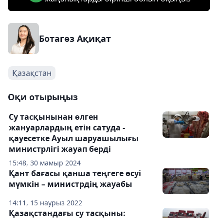
Ботагөз Ақиқат
Қазақстан
Оқи отырыңыз
Су тасқынынан өлген
жануарлардың етін сатуда -
қауесетке Ауыл шаруашылығы
министрлігі жауап берді
15:48, 30 мамыр 2024
Қант бағасы қанша теңгеге өсуі
мүмкін – министрдің жауабы
14:11, 15 наурыз 2022
Қазақстандағы су тасқыны: