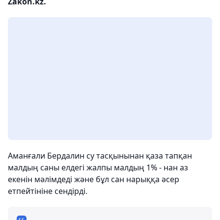
Zakon.kz.
Аманғали Бердалин су тасқынынан қаза тапқан
малдың саны елдегі жалпы малдың 1% - нан аз
екенін мәлімдеді және бұл сан нарыққа әсер
етпейтініне сендірді.