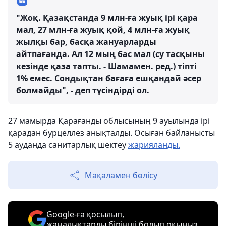
"Жоқ. Қазақстанда 9 млн-ға жуық ірі қара
мал, 27 млн-ға жуық қой, 4 млн-ға жуық
жылқы бар, басқа жануарларды
айтпағанда. Ал 12 мың бас мал (су тасқыны
кезінде қаза тапты. - Шамамен. ред.) тіпті
1% емес. Сондықтан бағаға ешқандай әсер
болмайды", - деп түсіндірді ол.
27 мамырда Қарағанды облысының 9 ауылында ірі
қарадан бурцеллез анықталды. Осыған байланысты
5 ауданда санитарлық шектеу
жарияланды.
Мақаламен бөлісу
Google-ға қосылып,
жаңалықтарды бірінші болып оқыңыз