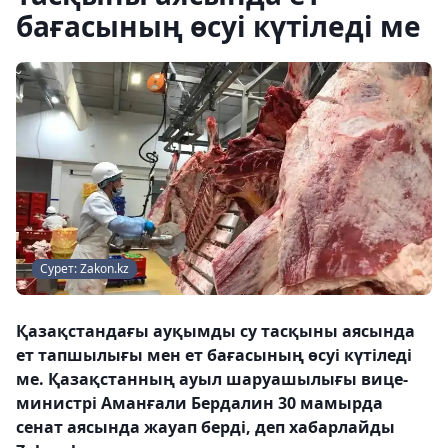
бағасының өсуі күтіледі ме
Сурет: Zakon.kz
Қазақстандағы ауқымды су тасқыны аясында
ет тапшылығы мен ет бағасының өсуі күтіледі
ме. Қазақстанның ауыл шаруашылығы вице-
министрі Аманғали Бердалин 30 мамырда
сенат аясында жауап берді, деп хабарлайды