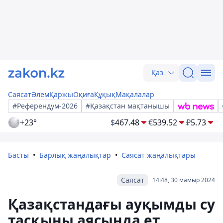
Қаз
Саясат
Әлем
Қаржы
Оқиға
Құқық
Мақалалар
#Референдум-2026
#Қазақстан мақтанышы
+23°
$
467.48
€
539.52
₽
5.73
Басты
Барлық жаңалықтар
Саясат жаңалықтары
Саясат
14:48, 30 мамыр 2024
Қазақстандағы ауқымды су
тасқыны аясында ет