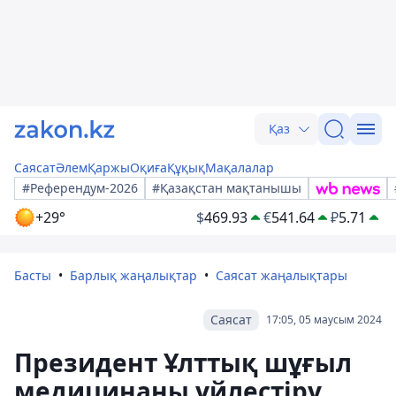
Қаз
Саясат
Әлем
Қаржы
Оқиға
Құқық
Мақалалар
#Референдум-2026
#Қазақстан мақтанышы
+29°
$
469.93
€
541.64
₽
5.71
Басты
Барлық жаңалықтар
Саясат жаңалықтары
Саясат
17:05, 05 маусым 2024
Президент Ұлттық шұғыл
медицинаны үйлестіру