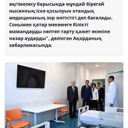
әңгімелесу барысында мұндай бірегей
нысанның іске қосылуын отандық
медицинаның зор жетістігі деп бағалады.
Сонымен қатар мекемеге білікті
мамандарды көптеп тарту қажет екеніне
назар аударды", делінген Ақорданың
хабарламасында.