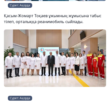
Сурет: Ақорда
Қасым-Жомарт Тоқаев ұжымның жұмысына табыс
тілеп, орталыққа реанимобиль сыйлады.
Сурет: Ақорда