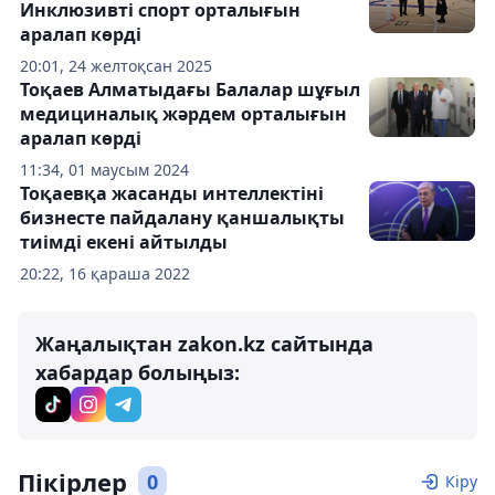
Инклюзивті спорт орталығын
аралап көрді
20:01, 24 желтоқсан 2025
Тоқаев Алматыдағы Балалар шұғыл
медициналық жәрдем орталығын
аралап көрді
11:34, 01 маусым 2024
Тоқаевқа жасанды интеллектіні
бизнесте пайдалану қаншалықты
тиімді екені айтылды
20:22, 16 қараша 2022
Жаңалықтан zakon.kz сайтында
хабардар болыңыз:
Пікірлер
0
Кіру