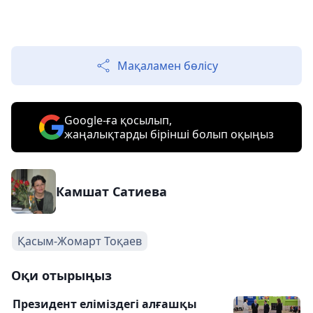
Мақаламен бөлісу
Google-ға қосылып,
жаңалықтарды бірінші болып оқыңыз
Камшат Сатиева
Қасым-Жомарт Тоқаев
Оқи отырыңыз
Президент еліміздегі алғашқы