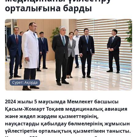
орталығына барды
Сурет: Ақорда
2024 жылы 5 маусымда Мемлекет басшысы
Қасым-Жомарт Тоқаев медициналық авиация
және жедел жәрдем қызметтерінің,
науқастарды қабылдау бөлмелерінің жұмысын
үйлестіретін орталықтың қызметімен танысты.