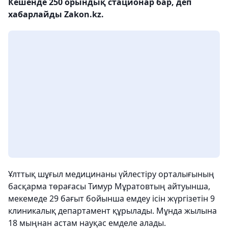
Кешенде 250 орындық стационар бар, деп
хабарлайды Zakon.kz.
Ұлттық шұғыл медицинаны үйлестіру орталығының
басқарма төрағасы Тимур Мұратовтың айтуынша,
мекемеде 29 бағыт бойынша емдеу ісін жүргізетін 9
клиникалық департамент құрылады. Мұнда жылына
18 мыңнан астам науқас емделе алады.