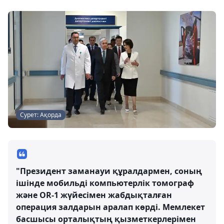
Сурет: Ақорда
"Президент заманауи құралдармен, соның
ішінде мобильді компьютерлік томограф
және OR-1 жүйесімен жабдықталған
операция залдарын аралап көрді. Мемлекет
басшысы орталықтың қызметкерлерімен